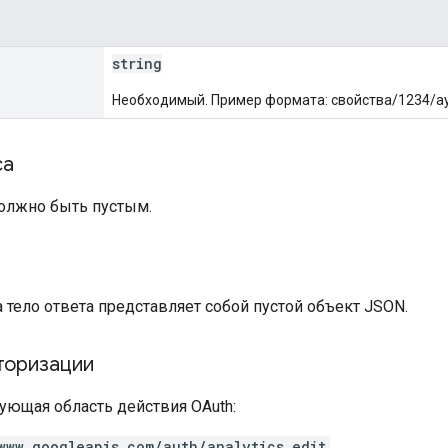
string
Необходимый. Пример формата: свойства/1234/а
са
должно быть пустым.
а
а тело ответа представляет собой пустой объект JSON.
торизации
ующая область действия OAuth:
www.googleapis.com/auth/analytics.edit