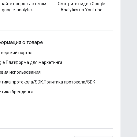
вайте вопросы с тегом
Смотрите видео Google
google-analytics.
Analytics на YouTube
ормация о товаре
тнерский портал
gle Платформа для маркетинга
овия использования
итика протокола/SDK,Политика протокола/SDK
итика брендинга