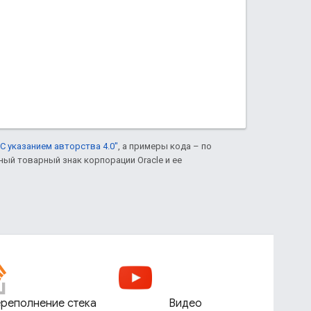
С указанием авторства 4.0"
, а примеры кода – по
нный товарный знак корпорации Oracle и ее
реполнение стека
Видео