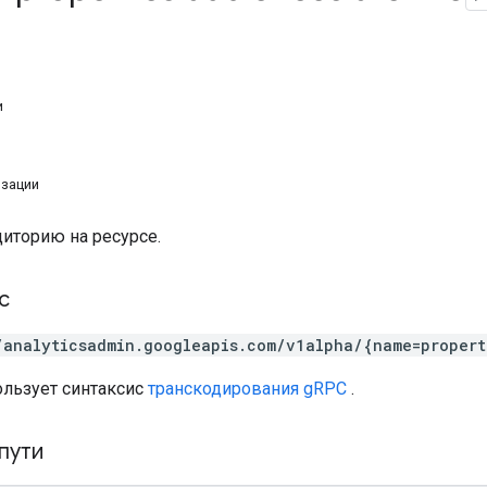
и
изации
диторию на ресурсе.
с
/analyticsadmin.googleapis.com/v1alpha/{name=propert
ользует синтаксис
транскодирования gRPC
.
пути