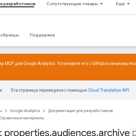
я разработчиков
Сопутствующие товары
Ещё
 образцы
Поддержка
р MCP для Google Analytics. Установите его с
GitHub
и ознакомьтес
Эта страница переведена с помощью
Cloud Translation API
.
ы
Google Analytics
Документация для разработчиков
Справочные материалы
 properties
.
audiences
.
archive