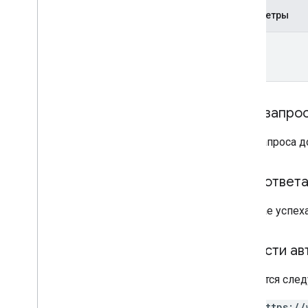
properties
.
data
Streams
.
event
Edit
Параметры
Rules
properties
.
data
Streams
.
name
measurement
Protocol
Secrets
properties
.
data
Streams
.
s
KAd
Network
Conversion
Value
Schema
properties
.
display
Video360Advertiser
Link
Proposals
Тело запро
properties
.
display
Video360Advertiser
Links
Тело запроса 
properties
.
expanded
Data
Sets
properties
.
firebase
Links
Тело ответ
properties
.
google
Ads
Links
properties
.
key
Events
В случае успех
properties
.
reporting
Data
Annotations
properties
.
rollup
Property
Source
Области ав
Links
properties
.
search
Ads360Links
Требуется след
properties
.
subproperty
Event
Filters
https://