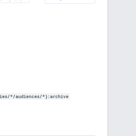
ies/*/audiences/*}:archive