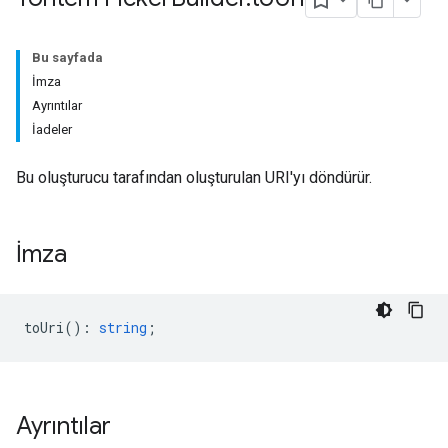
Bu sayfada
İmza
Ayrıntılar
İadeler
Bu oluşturucu tarafından oluşturulan URI'yı döndürür.
İmza
toUri
()
:
string
;
Ayrıntılar