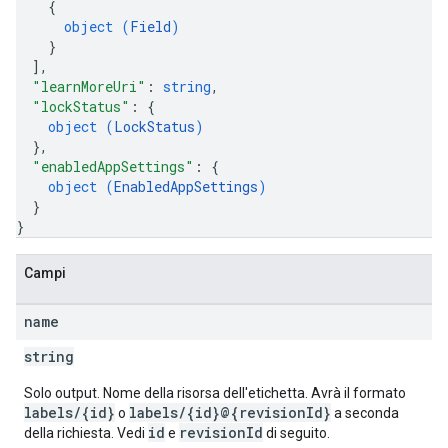
{
object (
Field
)
}
]
,
"learnMoreUri"
: 
string
,
"lockStatus"
: 
{
object (
LockStatus
)
}
,
"enabledAppSettings"
: 
{
object (
EnabledAppSettings
)
}
}
Campi
name
string
Solo output. Nome della risorsa dell'etichetta. Avrà il formato
labels/{id}
labels/{id}@{revisionId}
o
a seconda
id
revisionId
della richiesta. Vedi
e
di seguito.