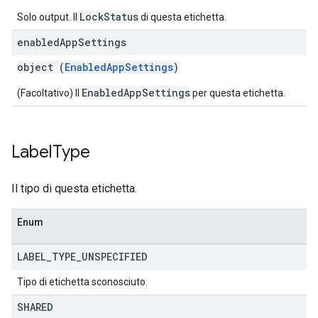
LockStatus
Solo output. Il
di questa etichetta.
enabled
App
Settings
object (
EnabledAppSettings
)
EnabledAppSettings
(Facoltativo) Il
per questa etichetta.
Label
Type
Il tipo di questa etichetta.
Enum
LABEL
_
TYPE
_
UNSPECIFIED
Tipo di etichetta sconosciuto.
SHARED