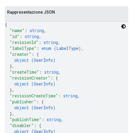
Rappresentazione JSON
{
"name"
: 
string
,
"id"
: 
string
,
"revisionId"
: 
string
,
"labelType"
: 
enum (
LabelType
)
,
"creator"
: 
{
object (
UserInfo
)
}
,
"createTime"
: 
string
,
"revisionCreator"
: 
{
object (
UserInfo
)
}
,
"revisionCreateTime"
: 
string
,
"publisher"
: 
{
object (
UserInfo
)
}
,
"publishTime"
: 
string
,
"disabler"
: 
{
object (
UserInfo
)