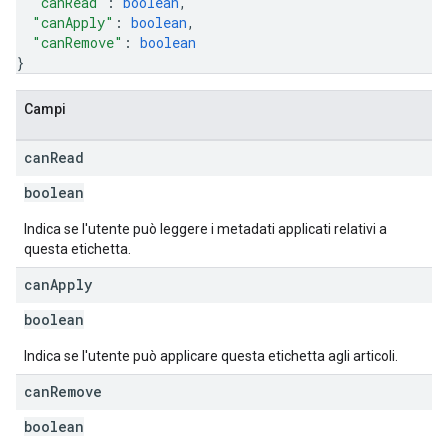
"canRead"
: 
boolean
,
"canApply"
: 
boolean
,
"canRemove"
: 
boolean
}
Campi
can
Read
boolean
Indica se l'utente può leggere i metadati applicati relativi a
questa etichetta.
can
Apply
boolean
Indica se l'utente può applicare questa etichetta agli articoli.
can
Remove
boolean