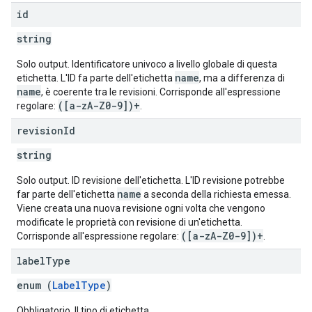
id
string
Solo output. Identificatore univoco a livello globale di questa
name
etichetta. L'ID fa parte dell'etichetta
, ma a differenza di
name
, è coerente tra le revisioni. Corrisponde all'espressione
([a-zA-Z0-9])+
regolare:
.
revision
Id
string
Solo output. ID revisione dell'etichetta. L'ID revisione potrebbe
name
far parte dell'etichetta
a seconda della richiesta emessa.
Viene creata una nuova revisione ogni volta che vengono
modificate le proprietà con revisione di un'etichetta.
([a-zA-Z0-9])+
Corrisponde all'espressione regolare:
.
label
Type
enum (
LabelType
)
Obbligatorio. Il tipo di etichetta.