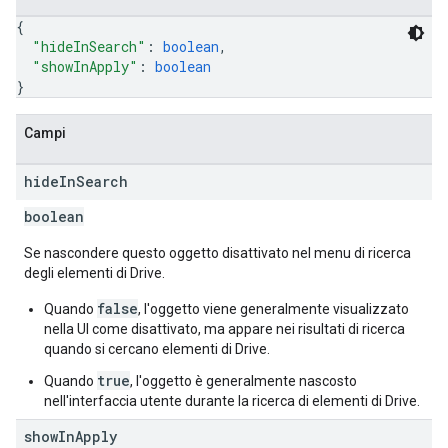
{
"hideInSearch"
: 
boolean
,
"showInApply"
: 
boolean
}
Campi
hide
In
Search
boolean
Se nascondere questo oggetto disattivato nel menu di ricerca
degli elementi di Drive.
false
Quando
, l'oggetto viene generalmente visualizzato
nella UI come disattivato, ma appare nei risultati di ricerca
quando si cercano elementi di Drive.
true
Quando
, l'oggetto è generalmente nascosto
nell'interfaccia utente durante la ricerca di elementi di Drive.
show
In
Apply