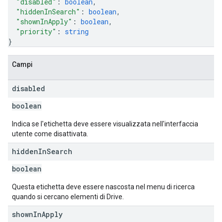
"disabled"
: 
boolean
,
"hiddenInSearch"
: 
boolean
,
"shownInApply"
: 
boolean
,
"priority"
: 
string
}
Campi
disabled
boolean
Indica se l'etichetta deve essere visualizzata nell'interfaccia
utente come disattivata.
hidden
In
Search
boolean
Questa etichetta deve essere nascosta nel menu di ricerca
quando si cercano elementi di Drive.
shown
In
Apply