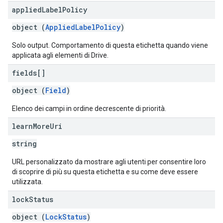
applied
Label
Policy
object (
AppliedLabelPolicy
)
Solo output. Comportamento di questa etichetta quando viene
applicata agli elementi di Drive.
fields[]
object (
Field
)
Elenco dei campi in ordine decrescente di priorità.
learn
More
Uri
string
URL personalizzato da mostrare agli utenti per consentire loro
di scoprire di più su questa etichetta e su come deve essere
utilizzata.
lock
Status
object (
LockStatus
)