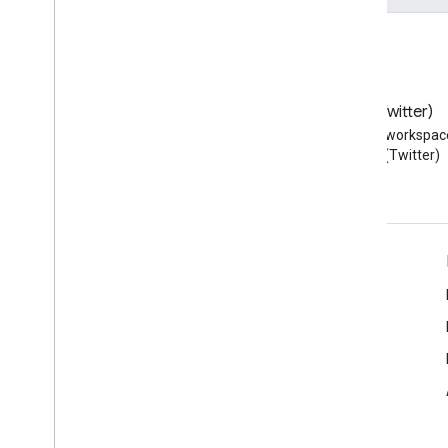
Blog
X (Twitter)
Przeczytaj bloga Google
Obserwuj @workspac
Workspace Developers
na X (Twitter)
Google Workspace dla programistów
Omówienie platformy
Usługi dla deweloperów
Informacje o wersjach
Pomoc dla programistów
Warunki usługi