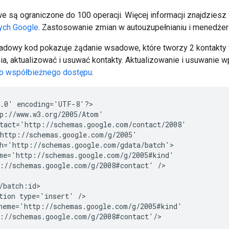
 są ograniczone do 100 operacji. Więcej informacji znajdziesz
ych Google
. Zastosowanie zmian w autouzupełnianiu i menedże
adowy kod pokazuje żądanie wsadowe, które tworzy 2 kontakty
ia, aktualizować i usuwać kontakty. Aktualizowanie i usuwanie 
o współbieżnego dostępu
.
1.0'
encoding='UTF-8'?>

://schemas.google.com/g/2008#contact'
tion
type='insert'