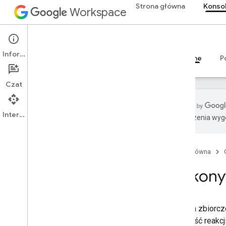
Strona główna
Konsol
Workspace
Admin console
Informacje
Przegląd
Przewodniki
Materiały referencyjne
P
Czat
Interfejs API
Tłumaczenia wyge
Interfejs API pakietu Admin SDK
Przegląd
Strona główna
1
wersja 1
.
1 (beta)
Wykony
Admin Settings API
Limity wykorzystania
Żądania zbiorcz
szybkość reakcji