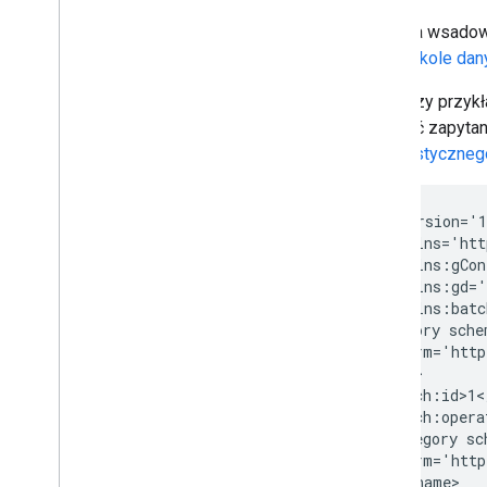
Alert Center API
v1beta1
Żądania wsadowe
Typy alertów
w protokole dan
Obsługiwane pola filtra zapytań
Poniższy przykł
Standardowe parametry zapytania
wysyłać zapytan
Limity wykorzystania
optymistyczneg
Domain Shared Contacts API
Plik danych z kontaktami
<?xml
version='
Rozszerzone właściwości i prognozy
<feed
Parametry zapytania dotyczącego
kontaktów
Elementy kontaktów udostępnionych
<category
Wykonywanie operacji wsadowych
term='http
Email Audit API
monitor
<batch:opera
<category
eksport
Limity wykorzystania