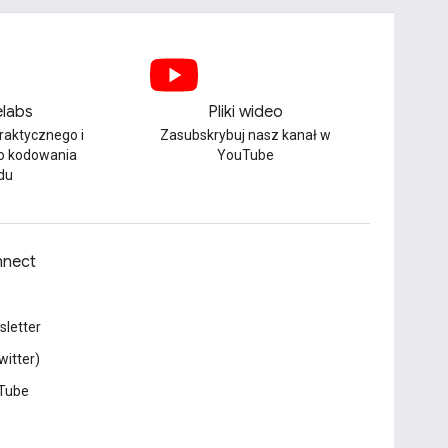
labs
Pliki wideo
praktycznego i
Zasubskrybuj nasz kanał w
o kodowania
YouTube
du
nect
letter
witter)
Tube