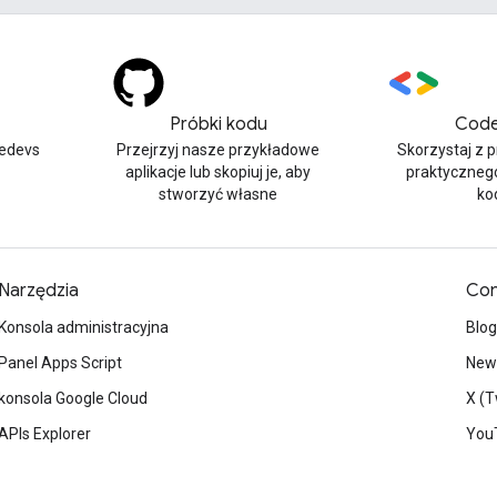
Próbki kodu
Code
edevs
Przejrzyj nasze przykładowe
Skorzystaj z 
aplikacje lub skopiuj je, aby
praktyczneg
stworzyć własne
ko
Narzędzia
Con
Konsola administracyjna
Blog
Panel Apps Script
News
konsola Google Cloud
X (T
APIs Explorer
You