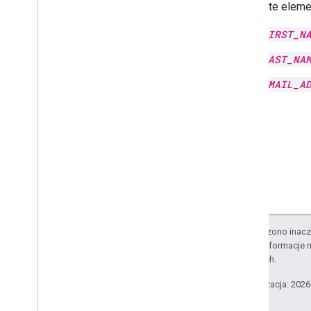
1
Zastąp te eleme
Limity wykorzystania
FIRST_N
Powiązane interfejsy API
LAST_NA
Interfejs Cloud Identity API
EMAIL_A
People API
O ile nie stwierdzono inacze
Szczegółowe informacje n
stowarzyszonych.
Ostatnia aktualizacja: 202