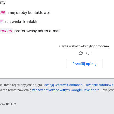
nty:
AME
: imię osoby kontaktowej.
ME
: nazwisko kontaktu.
DDRESS
: preferowany adres e-mail.
Czy te wskazówki były pomocne?
Prześlij opinię
j, treść tej strony jest objęta
licencją Creative Commons – uznanie autorstwa 
a ten temat zawierają
zasady dotyczące witryny Google Developers
. Java je
6-07-10 UTC.