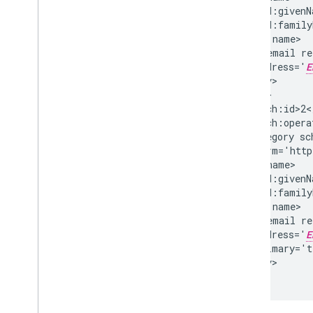
<gd:givenN
Interfejs Enterprise License
<gd:family
Manager API
1
<gd:email
Produkty i kody SKU
address='
E
Standardowe parametry zapytania
Limity wykorzystania
<batch:opera
Google Workspace Reseller API
<category
1
Produkty &produkty
<gd:givenN
Abonamenty
<gd:family
Limity wykorzystania
<gd:email
Groups Migration API
address='
E
1
</entry>

Limity wykorzystania
</feed>
Groups Settings API