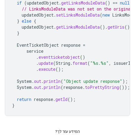
if
(
updatedObject
.
getLinksModuleData
()
==
null
)
// LinksModuleData was not set on the original
updatedObject
.
setLinksModuleData
(
new
LinksModu
}
else
{
updatedObject
.
getLinksModuleData
().
getUris
().
a
}
EventTicketObject
response
=
service
.
eventticketobject
()
.
update
(
String
.
format
(
"%s.%s"
,
issuerId
.
execute
();
System
.
out
.
println
(
"Object update response"
);
System
.
out
.
println
(
response
.
toPrettyString
());
return
response
.
getId
();
}
המידע עזר לך?