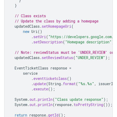
}
}
// Class exists
// Update the class by adding a homepage
updatedClass
.
setHomepageUri
(
new
Uri
()
.
setUri
(
"https://developers.google.com/w
.
setDescription
(
"Homepage description"
))
// Note: reviewStatus must be 'UNDER_REVIEW' or 
updatedClass
.
setReviewStatus
(
"UNDER_REVIEW"
);
EventTicketClass
response
=
service
.
eventticketclass
()
.
update
(
String
.
format
(
"%s.%s"
,
issuerId
.
execute
();
System
.
out
.
println
(
"Class update response"
);
System
.
out
.
println
(
response
.
toPrettyString
());
return
response
.
getId
();