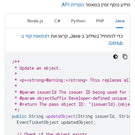
מידע נוסף זמין במאמר
הפניית API
.
Node.js
C#‎
Python
PHP
Java
כדי להתחיל בשילוב ב-Java, קראו את
דוגמאות קוד ב-
.
GitHub
/**
 * Update an object.
 *
 * <p><strong>Warning:</strong> This replaces all 
 *
 * @param issuerId The issuer ID being used for th
 * @param objectSuffix Developer-defined unique ID
 * @return The pass object ID: "{issuerId}.{object
 */
public
String
updateObject
(
String
issuerId
,
String
EventTicketObject
updatedObject
;
// Check if the object exists