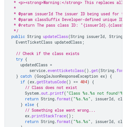
 * <p><strong>Warning:</strong> This replaces all 
 *
 * @param issuerId The issuer ID being used for th
 * @param classSuffix Developer-defined unique ID 
 * @return The pass class ID: "{issuerId}.{classSu
 */
public
String
updateClass
(
String
issuerId
,
String
EventTicketClass
updatedClass
;
// Check if the class exists
try
{
updatedClass
=
service
.
eventticketclass
().
get
(
String
.
form
}
catch
(
GoogleJsonResponseException
ex
)
{
if
(
ex
.
getStatusCode
()
==
404
)
{
// Class does not exist
System
.
out
.
printf
(
"Class %s.%s not found!%n
return
String
.
format
(
"%s.%s"
,
issuerId
,
clas
}
else
{
// Something else went wrong...
ex
.
printStackTrace
();
return
String
.
format
(
"%s.%s"
,
issuerId
,
clas