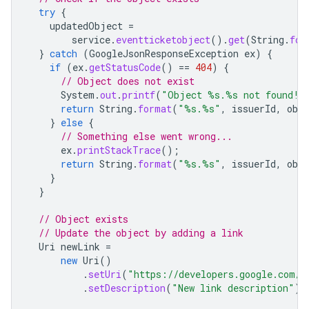
try
{
updatedObject
=
service
.
eventticketobject
().
get
(
String
.
for
}
catch
(
GoogleJsonResponseException
ex
)
{
if
(
ex
.
getStatusCode
()
==
404
)
{
// Object does not exist
System
.
out
.
printf
(
"Object %s.%s not found!%
return
String
.
format
(
"%s.%s"
,
issuerId
,
obj
}
else
{
// Something else went wrong...
ex
.
printStackTrace
();
return
String
.
format
(
"%s.%s"
,
issuerId
,
obj
}
}
// Object exists
// Update the object by adding a link
Uri
newLink
=
new
Uri
()
.
setUri
(
"https://developers.google.com/w
.
setDescription
(
"New link description"
);