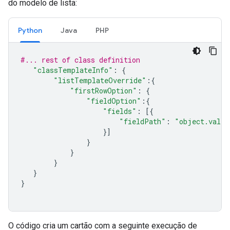
do modelo de lista:
Python
Java
PHP
#... rest of class definition
"classTemplateInfo"
:
{
"listTemplateOverride"
:{
"firstRowOption"
:
{
"fieldOption"
:{
"fields"
:
[{
"fieldPath"
:
"object.valid
}]
}
}
}
}
}
O código cria um cartão com a seguinte execução de