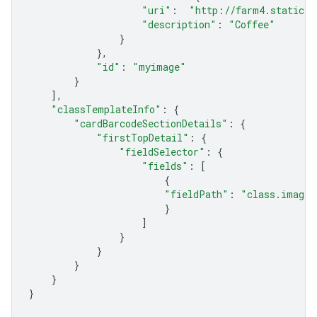
"uri"
:
"http://farm4.staticfl
"description"
:
"Coffee"
}
},
"id"
:
"myimage"
}
],
"classTemplateInfo"
:
{
"cardBarcodeSectionDetails"
:
{
"firstTopDetail"
:
{
"fieldSelector"
:
{
"fields"
:
[
{
"fieldPath"
:
"class.imageM
}
]
}
}
}
}
}