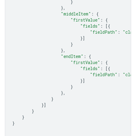
}
},
"middleItem"
:
{
"firstValue"
:
{
"fields"
:
[{
"fieldPath"
:
"clas
}]
}
},
"endItem"
:
{
"firstValue"
:
{
"fields"
:
[{
"fieldPath"
:
"clas
}]
}
},
}
}]
}
}
}