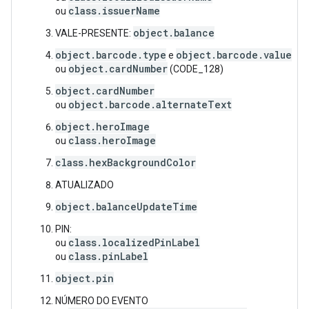
class.issuerName
ou
object.balance
VALE-PRESENTE:
object.barcode.type
object.barcode.value
e
object.cardNumber
ou
(CODE_128)
object.cardNumber
object.barcode.alternateText
ou
object.heroImage
class.heroImage
ou
class.hexBackgroundColor
ATUALIZADO
object.balanceUpdateTime
PIN:
class.localizedPinLabel
ou
class.pinLabel
ou
object.pin
NÚMERO DO EVENTO