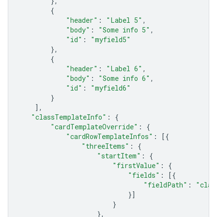
},
{
"header"
:
"Label 5"
,
"body"
:
"Some info 5"
,
"id"
:
"myfield5"
},
{
"header"
:
"Label 6"
,
"body"
:
"Some info 6"
,
"id"
:
"myfield6"
}
],
"classTemplateInfo"
:
{
"cardTemplateOverride"
:
{
"cardRowTemplateInfos"
:
[{
"threeItems"
:
{
"startItem"
:
{
"firstValue"
:
{
"fields"
:
[{
"fieldPath"
:
"clas
}]
}
},