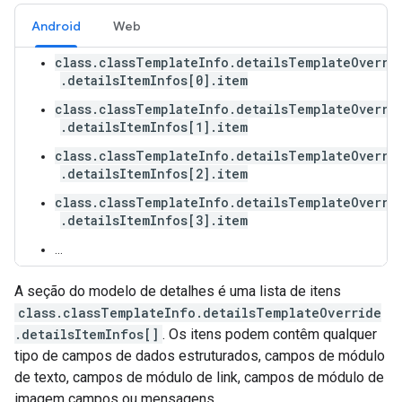
Android
Web
class.classTemplateInfo.detailsTemplateOverri
.detailsItemInfos[0].item
class.classTemplateInfo.detailsTemplateOverri
.detailsItemInfos[1].item
class.classTemplateInfo.detailsTemplateOverri
.detailsItemInfos[2].item
class.classTemplateInfo.detailsTemplateOverri
.detailsItemInfos[3].item
…
A seção do modelo de detalhes é uma lista de itens
class.classTemplateInfo.detailsTemplateOverride
.detailsItemInfos[]
. Os itens podem contêm qualquer
tipo de campos de dados estruturados, campos de módulo
de texto, campos de módulo de link, campos de módulo de
imagem campos ou mensagens.