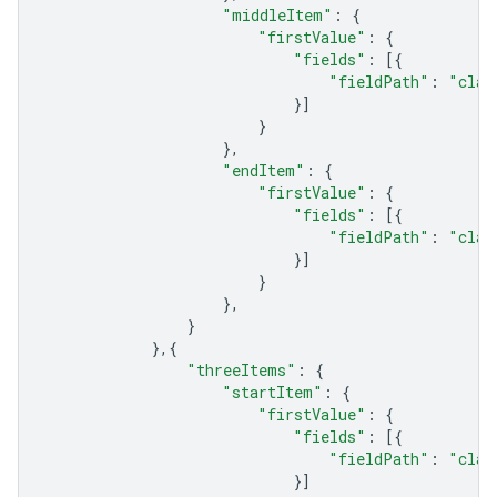
"middleItem"
:
{
"firstValue"
:
{
"fields"
:
[{
"fieldPath"
:
"clas
}]
}
},
"endItem"
:
{
"firstValue"
:
{
"fields"
:
[{
"fieldPath"
:
"clas
}]
}
},
}
},{
"threeItems"
:
{
"startItem"
:
{
"firstValue"
:
{
"fields"
:
[{
"fieldPath"
:
"clas
}]