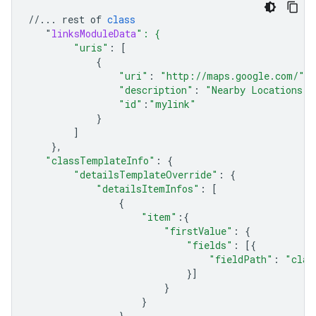
//...
rest
of
class
"
linksModuleData
": {
"uris"
:
[
{
"uri"
:
"http://maps.google.com/"
,
"description"
:
"Nearby Locations"
,
"id"
:
"mylink"
}
]
},
"classTemplateInfo"
:
{
"detailsTemplateOverride"
:
{
"detailsItemInfos"
:
[
{
"item"
:{
"firstValue"
:
{
"fields"
:
[{
"fieldPath"
:
"clas
}]
}
}
}