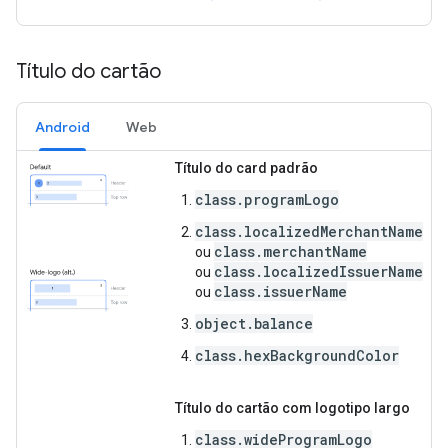
Título do cartão
Android
Web
Título do card padrão
class.programLogo
class.localizedMerchantName
class.merchantName
ou
class.localizedIssuerName
ou
class.issuerName
ou
object.balance
class.hexBackgroundColor
Título do cartão com logotipo largo
class.wideProgramLogo