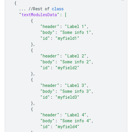
{
...
//
Rest
of
class
"
textModulesData
": [
{
"header"
:
"Label 1"
,
"body"
:
"Some info 1"
,
"id"
:
"myfield1"
},
{
"header"
:
"Label 2"
,
"body"
:
"Some info 2"
,
"id"
:
"myfield2"
},
{
"header"
:
"Label 3"
,
"body"
:
"Some info 3"
,
"id"
:
"myfield3"
},
{
"header"
:
"Label 4"
,
"body"
:
"Some info 4"
,
"id"
:
"myfield4"