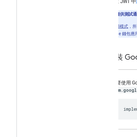
在 JWT 中
程式庫與工具
票證建構工具
示範模式/僅供測試
用戶端程式庫
程式碼研究室
如果仍處於
試用模式
，所
範例應用程式
重新開啟 Google 
資源
版本資訊
1
.
安裝 Goog
錯誤代碼
常見問題
票證範本
如要使用 Go
品牌宣傳指南
com.googl
效能提升秘訣
使用限制政策
服務條款