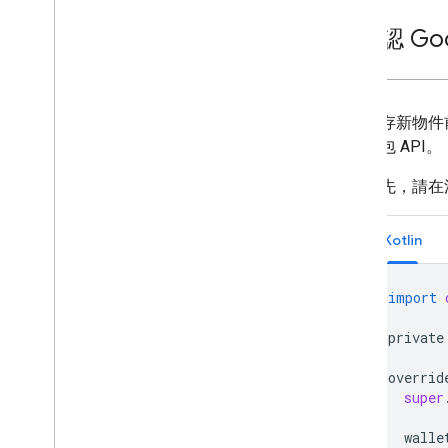
2
.
確認 Goo
儲存新物件
錢包 API。
首先，請在
Kotlin
import
private
overrid
super
walle