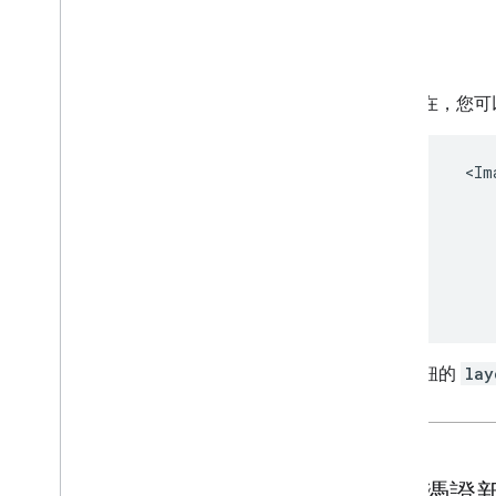
現在，您可
按鈕的
lay
4
.
將憑證新