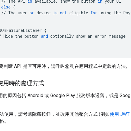
//
The
API
is
available
,
show
the
button
in
your
UI
else
{
//
The
user
or
device
is
not
eligible
for
using
the
Pay
dOnFailureListener
{
/
Hide
the
button
and
optionally
show
an
error
message
要判斷 API 是否可用時，請呼叫您剛在應用程式中定義的方法。
法使用時的處理方式
用的原因包括 Android 或 Google Play 服務版本過舊，或是 
 無法使用，請考慮隱藏按鈕，並改用其他整合方式 (例如
使用 JWT
資格。