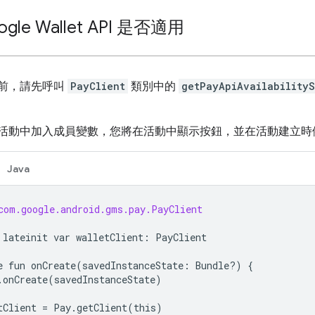
gle Wallet API 是否適用
前，請先呼叫
PayClient
類別中的
getPayApiAvailabilityS
活動中加入成員變數，您將在活動中顯示按鈕，並在活動建立時
Java
com.google.android.gms.pay.PayClient
lateinit
var
walletClient
:
PayClient
e
fun
onCreate
(
savedInstanceState
:
Bundle
?
)
{
.
onCreate
(
savedInstanceState
)
tClient
=
Pay
.
getClient
(
this
)