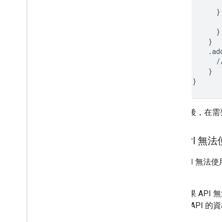
}
}
}
.
ad
/
}
}
最後，在需
API 無
API 無法使
用。
如果 API
用 API 的