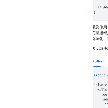
//
Ad
}
如果您使用
的商業邏輯放在
端例項化、
接著，請使
Kotlin
import
private
walle
.
ge
.
ad
i