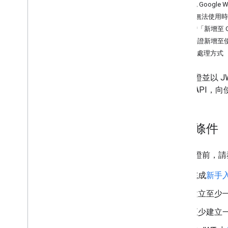
設定發卡機構帳戶
2. 確認 Google 
取得驗證憑證
API 無法使用
建立第一張票證
3. 新增「新增至 
開發人員 MCP 伺服器
4. 將憑證新增至使
結果處理方式
使用禮物卡
要求驗證
建立憑證並以 J
票證類別和物件
Wallet AP
新增至 Google 錢包
JSON Web Token (JWT)
問題票證 - Android
必要條件
問題票證 - 網頁、電子郵件、簡訊
進階用法
發行票證前，請
測試與上線
完成
新手
要求發布存取權
建立至少
正式發布前測試
上市檢查清單
至少建立