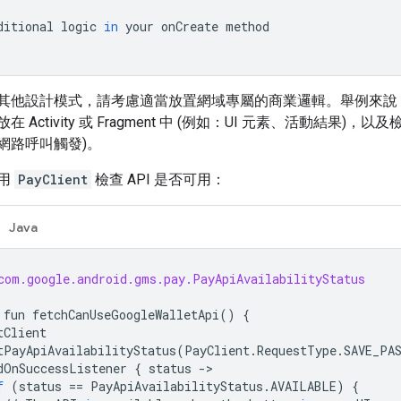
ditional
logic
in
your
onCreate
method
其他設計模式，請考慮適當放置網域專屬的商業邏輯。舉例來說，如果
 Activity 或 Fragment 中 (例如：UI 元素、活動結果
網路呼叫觸發)。
用
PayClient
檢查 API 是否可用：
Java
com.google.android.gms.pay.PayApiAvailabilityStatus
fun
fetchCanUseGoogleWalletApi
()
{
tClient
tPayApiAvailabilityStatus
(
PayClient
.
RequestType
.
SAVE_PA
dOnSuccessListener
{
status
->
f
(
status
==
PayApiAvailabilityStatus
.
AVAILABLE
)
{