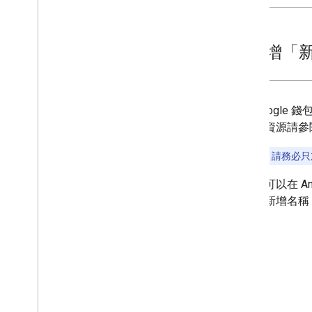
3
.
新增「新增
Google
材資源請參
提示：
請務必只
您可以在 Andr
後新增名稱