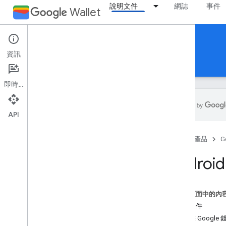
說明文件
網誌
事件
Wallet
Gift cards
資訊
指南
參考資料
支援
即時通訊
API
簡介
首頁
產品
G
總覽
基本概念
Andro
票證類別和物件
新增至 Google 錢包流程
這個頁面中的內
開始使用
必要條件
新手上路指南
1. 安裝 Google 