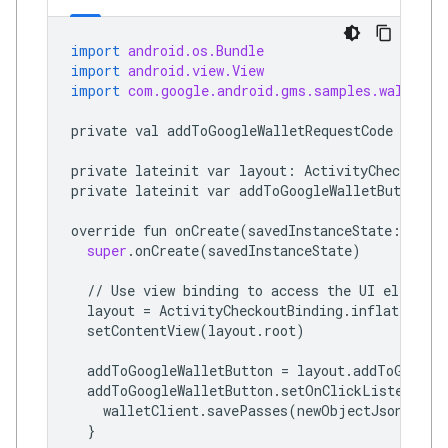
import
android.os.Bundle
import
android.view.View
import
com.google.android.gms.samples.wallet.d
private
val
addToGoogleWalletRequestCode
=
100
private
lateinit
var
layout
:
ActivityCheckoutBi
private
lateinit
var
addToGoogleWalletButton
:
override
fun
onCreate
(
savedInstanceState
:
Bund
super
.
onCreate
(
savedInstanceState
)
//
Use
view
binding
to
access
the
UI
elements
layout
=
ActivityCheckoutBinding
.
inflate
(
layo
setContentView
(
layout
.
root
)
addToGoogleWalletButton
=
layout
.
addToGoogle
addToGoogleWalletButton
.
setOnClickListener
{
walletClient
.
savePasses
(
newObjectJson
,
thi
}