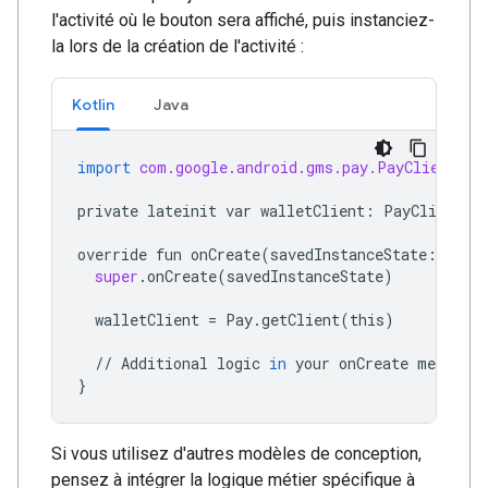
l'activité où le bouton sera affiché, puis instanciez-
la lors de la création de l'activité :
Kotlin
Java
import
com.google.android.gms.pay.PayClient
private
lateinit
var
walletClient
:
PayClient
override
fun
onCreate
(
savedInstanceState
:
Bund
super
.
onCreate
(
savedInstanceState
)
walletClient
=
Pay
.
getClient
(
this
)
//
Additional
logic
in
your
onCreate
method
}
Si vous utilisez d'autres modèles de conception,
pensez à intégrer la logique métier spécifique à