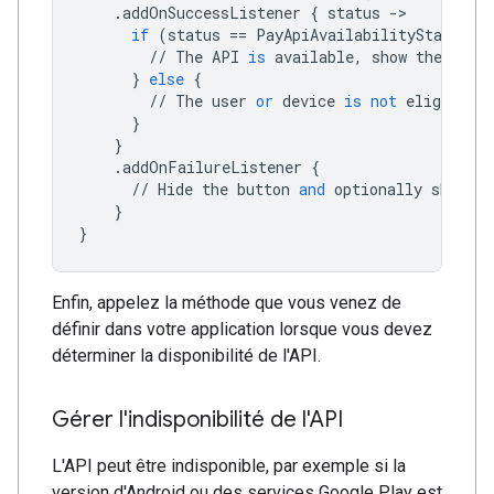
.
addOnSuccessListener
{
status
->
if
(
status
==
PayApiAvailabilityStatus
.
A
//
The
API
is
available
,
show
the
butt
}
else
{
//
The
user
or
device
is
not
eligible
f
}
}
.
addOnFailureListener
{
//
Hide
the
button
and
optionally
show
an
}
}
Enfin, appelez la méthode que vous venez de
définir dans votre application lorsque vous devez
déterminer la disponibilité de l'API.
Gérer l'indisponibilité de l'API
L'API peut être indisponible, par exemple si la
version d'Android ou des services Google Play est