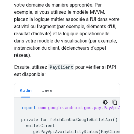
votre domaine de manière appropriée. Par
exemple, si vous utilisez le modèle MVVM,
placez la logique métier associée à l'UI dans votre
activité ou fragment (par exemple, éléments d'UI,
résultat d'activité) et la logique opérationnelle
dans votre modèle de visualisation (par exemple,
instanciation du client, déclencheurs d'appel
réseau).
Ensuite, utilisez
PayClient
pour vérifier si l'API
est disponible :
Kotlin
Java
import
com.google.android.gms.pay.PayApiAvaila
private
fun
fetchCanUseGoogleWalletApi
()
{
walletClient
.
getPayApiAvailabilityStatus
(
PayClient
.
Req