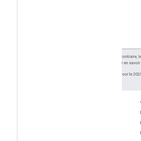
Sauf indication contraire, 
Apache 2.0
. Pour en savoir
Dernière mise à jour le 202
Échanger
Google Developer Program
Google Developer Groups
Google Developer Experts