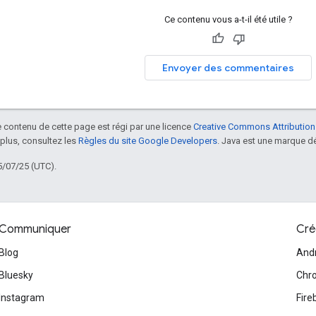
Ce contenu vous a-t-il été utile ?
Envoyer des commentaires
le contenu de cette page est régi par une licence
Creative Commons Attribution
 plus, consultez les
Règles du site Google Developers
. Java est une marque dé
5/07/25 (UTC).
Communiquer
Cré
Blog
And
Bluesky
Chr
Instagram
Fire