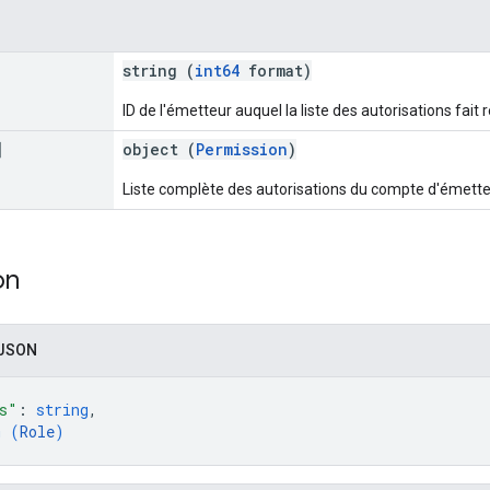
string (
int64
format)
ID de l'émetteur auquel la liste des autorisations fait 
]
object (
Permission
)
Liste complète des autorisations du compte d'émette
on
 JSON
s"
: 
string
,
m (
Role
)