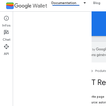
Documentation
Blog
Wallet
Reference Documentation
Infos
REST
MCP
Android
Chat
API
traductions généré
Aperçu
Accueil
Produit
Billet pour un événement
REST Re
Carte d'embarquement
Carte générique
Sur cette page
Ressource: autor