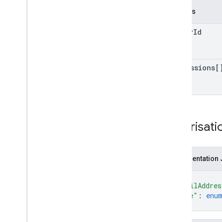
Titre de transport
Champs
Contenu privé
issuer
Id
Types
permissions[
Autorisati
Représentation
{
"emailAddres
"role"
: 
enu
}