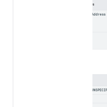
Champs
email
Address
role
Rôle
Enums
ROLE
_
UNSPECI
OWNER