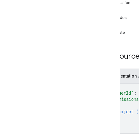
Bon d'achat
Autorisation
Rôle
Émetteur
Méthodes
get
JWT
update
Carte de fidélité
Ressource:
Contenus multimédias
Carte d'offre
Représentation
{
Autorisations
"issuerId"
: 
Aperçu
"permissions
get
{
object (
update
}
]
Smart Tap
}