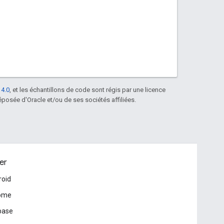
 4.0
, et les échantillons de code sont régis par une licence
posée d'Oracle et/ou de ses sociétés affiliées.
er
roid
ome
base