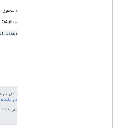
محدوده مجوز
به محدوده OAuth زیر نیاز دارد:
ct.issuer
جز در مواردی که غیر از این ذک
جزئیات، به
خطمشی‌های سایت Google Developers‏
تاریخ آخرین به‌روزرسانی 2025-07-25 به‌وقت ساعت هماهنگ جهانی.