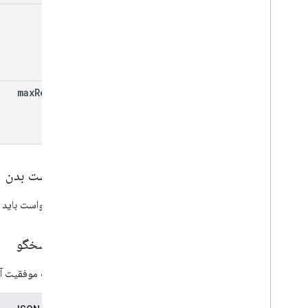
پاس پیشنهاد
token
مجوزها
ضربه هوشمند
max
Results
پاس ترانزیت
محتوای خصوصی
انواع
درخواست بدن
بدنه درخواست باید 
بدن پاسخگو
در صورت موفقیت آمی