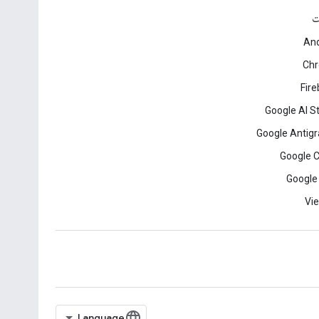
ت
And
Ch
Fir
Google AI S
Google Antigr
Google 
Google
Vie