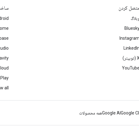
تصل کردن
ساخ
بلاگ
roid
rome
Bluesk
ebase
Instagra
tudio
LinkedI
(توییتر)
avity
Cloud
YouTub
 Play
w all
Google C
Google AI
همه محصولات