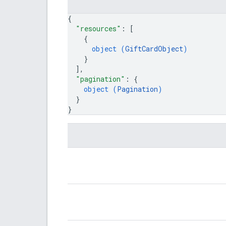
{
"resources"
: 
[
{
object (
GiftCardObject
)
}
]
,
"pagination"
: 
{
object (
Pagination
)
}
}