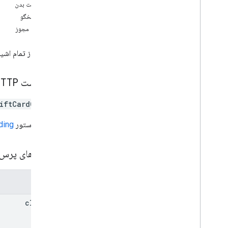
کارت هدیه
درخواست بدن
کلاس کارت هدیه
بدن پاسخگو
کارت هدیه
محدوده مجوز
نمای کلی
اضافه کردن پیام
فهرستی از تمام اشیا
گرفتن
درج کنید
درخواست HTTP
فهرست
پچ
iftCardObject
به روز رسانی
URL از دستور
ding
صادر کننده
پارامترهای پرس
JWT
پارامترها
پاس وفاداری
class
Id
رسانه ها