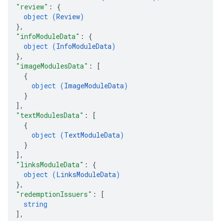
"review"
: 
{
object (
Review
)
}
,
"infoModuleData"
: 
{
object (
InfoModuleData
)
}
,
"imageModulesData"
: 
[
{
object (
ImageModuleData
)
}
]
,
"textModulesData"
: 
[
{
object (
TextModuleData
)
}
]
,
"linksModuleData"
: 
{
object (
LinksModuleData
)
}
,
"redemptionIssuers"
: 
[
string
]
,