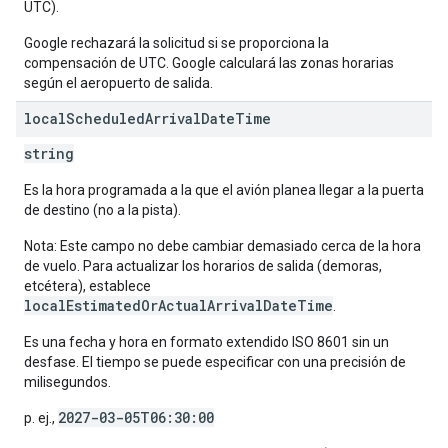
UTC).
Google rechazará la solicitud si se proporciona la
compensación de UTC. Google calculará las zonas horarias
según el aeropuerto de salida.
local
Scheduled
Arrival
Date
Time
string
Es la hora programada a la que el avión planea llegar a la puerta
de destino (no a la pista).
Nota: Este campo no debe cambiar demasiado cerca de la hora
de vuelo. Para actualizar los horarios de salida (demoras,
etcétera), establece
localEstimatedOrActualArrivalDateTime
.
Es una fecha y hora en formato extendido ISO 8601 sin un
desfase. El tiempo se puede especificar con una precisión de
milisegundos.
2027-03-05T06:30:00
p. ej.,