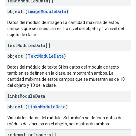
image
Modules
Data[]
object (
ImageModuleData
)
Datos del módulo de imagen La cantidad máxima de estos
campos que se muestran es 1 a nivel del objeto y 1 a nivel del
objeto de clase.
text
Modules
Data[]
object (
TextModuleData
)
Datos del módulo de texto Si los datos del módulo de texto
también se definen en la clase, se mostrarán ambos. La
cantidad máxima de estos campos que se muestran es de 10
del objeto y 10 de la clase.
links
Module
Data
object (
LinksModuleData
)
Vincula los datos del módulo. Si también se definen datos del
módulo de vínculos en el objeto, se mostrarán ambos.
redemption
Issuers[]