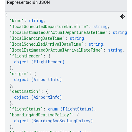
Representación JSON
{
"kind"
: 
string
,
"localScheduledDepartureDateTime"
: 
string
,
"localEstimatedOrActualDepartureDateTime"
: 
string
,
"localBoardingDateTime"
: 
string
,
"localScheduledArrivalDateTime"
: 
string
,
"localEstimatedOrActualArrivalDateTime"
: 
string
,
"flightHeader"
: 
{
object (
FlightHeader
)
}
,
"origin"
: 
{
object (
AirportInfo
)
}
,
"destination"
: 
{
object (
AirportInfo
)
}
,
"flightStatus"
: 
enum (
FlightStatus
)
,
"boardingAndSeatingPolicy"
: 
{
object (
BoardingAndSeatingPolicy
)
}
,