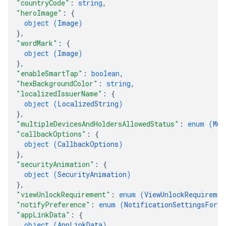
"countryCode"
: 
string
,
"heroImage"
: 
{
object (
Image
)
}
,
"wordMark"
: 
{
object (
Image
)
}
,
"enableSmartTap"
: 
boolean
,
"hexBackgroundColor"
: 
string
,
"localizedIssuerName"
: 
{
object (
LocalizedString
)
}
,
"multipleDevicesAndHoldersAllowedStatus"
: 
enum (
Mul
"callbackOptions"
: 
{
object (
CallbackOptions
)
}
,
"securityAnimation"
: 
{
object (
SecurityAnimation
)
}
,
"viewUnlockRequirement"
: 
enum (
ViewUnlockRequiremen
"notifyPreference"
: 
enum (
NotificationSettingsForUp
"appLinkData"
: 
{
object (
AppLinkData
)