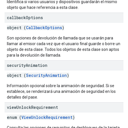
Identifica si varios usuarios y dispositivos guardarán el mismo
objeto que hace referencia a esta clase.
callback
Options
object (
CallbackOptions
)
Son opciones de devolución de llamada que se usarán para
llamar al emisor cada vez que el usuario final guarde o borre un
objeto de esta clase. Todos los objetos de esta clase son aptos
para la devolución de llamada.
security
Animation
object (
SecurityAnimation
)
Información opcional sobre la animación de seguridad. Si se
establece, se renderizará una animación de seguridad en los
detalles del pase.
view
Unlock
Requirement
enum (
ViewUnlockRequirement
)
Consulta las opciones de requisitos de desbloqueo de la tarjeta