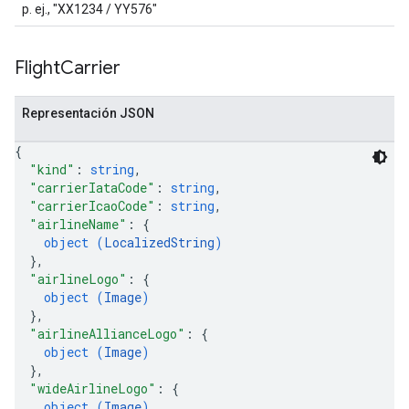
p. ej., "XX1234 / YY576"
Flight
Carrier
Representación JSON
{
"kind"
: 
string
,
"carrierIataCode"
: 
string
,
"carrierIcaoCode"
: 
string
,
"airlineName"
: 
{
object (
LocalizedString
)
}
,
"airlineLogo"
: 
{
object (
Image
)
}
,
"airlineAllianceLogo"
: 
{
object (
Image
)
}
,
"wideAirlineLogo"
: 
{
object (
Image
)