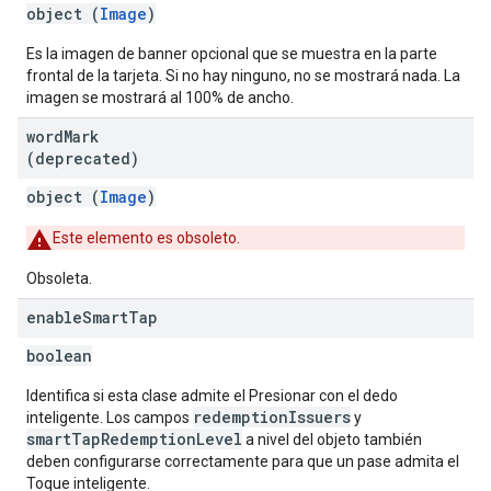
object (
Image
)
Es la imagen de banner opcional que se muestra en la parte
frontal de la tarjeta. Si no hay ninguno, no se mostrará nada. La
imagen se mostrará al 100% de ancho.
word
Mark
(deprecated)
object (
Image
)
Este elemento es obsoleto.
Obsoleta.
enable
Smart
Tap
boolean
Identifica si esta clase admite el Presionar con el dedo
redemptionIssuers
inteligente. Los campos
y
smartTapRedemptionLevel
a nivel del objeto también
deben configurarse correctamente para que un pase admita el
Toque inteligente.