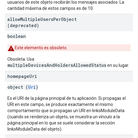
usuarios de este objeto recibirán los mensajes asociados. La
cantidad máxima de estos campos es de 10.
allow
Multiple
Users
Per
Object
(deprecated)
boolean
Este elemento es obsoleto.
Obsoleta. Usa
multipleDevicesAndHoldersAllowedStatus
en su lugar.
homepage
Uri
object (
Uri
)
Es el URI de la página principal de tu aplicación. Si propagas el
URI en este campo, se produce exactamente el mismo
comportamiento que si propagas un URI en linksModuleData
(cuando se renderiza un objeto, se muestra un vínculo a la
página principal en lo que se suele considerar la sección
linksModuleData del objeto).