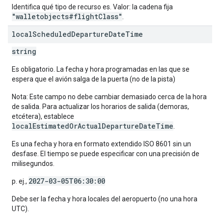
Identifica qué tipo de recurso es. Valor: la cadena fija
"walletobjects#flightClass"
.
local
Scheduled
Departure
Date
Time
string
Es obligatorio. La fecha y hora programadas en las que se
espera que el avión salga de la puerta (no de la pista)
Nota: Este campo no debe cambiar demasiado cerca de la hora
de salida. Para actualizar los horarios de salida (demoras,
etcétera), establece
localEstimatedOrActualDepartureDateTime
.
Es una fecha y hora en formato extendido ISO 8601 sin un
desfase. El tiempo se puede especificar con una precisión de
milisegundos.
2027-03-05T06:30:00
p. ej.,
Debe ser la fecha y hora locales del aeropuerto (no una hora
UTC).