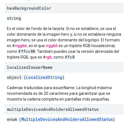
hex
Background
Color
string
Es el color de fondo de la tarjeta. Si no se establece, se usa el
color dominante de la imagen hero y, si no se establece ninguna
imagen hero, se usa el color dominante del logotipo. El formato
es #
rrggbb
, en el que
rrggbb
es un triplete RGB hexadecimal,
#ffcc00
como
. También puedes usar la versión abreviada del
#fc0
triplete RGB, que es #
rgb
, como
.
localized
Issuer
Name
object (
LocalizedString
)
Cadenas traducidas para issuerName. La longitud máxima
recomendada es de 20 caracteres para garantizar que se
muestre la cadena completa en pantallas más pequeñas.
multiple
Devices
And
Holders
Allowed
Status
enum (
MultipleDevicesAndHoldersAllowedStatus
)