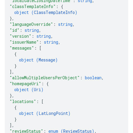
"localGateClosingDateTime"
: 
string
,
"classTemplateInfo"
: 
{
object (
ClassTemplateInfo
)
}
,
"languageOverride"
: 
string
,
"id"
: 
string
,
"version"
: 
string
,
"issuerName"
: 
string
,
"messages"
: 
[
{
object (
Message
)
}
]
,
"allowMultipleUsersPerObject"
: 
boolean
,
"homepageUri"
: 
{
object (
Uri
)
}
,
"locations"
: 
[
{
object (
LatLongPoint
)
}
]
,
"reviewStatus"
: 
enum (
ReviewStatus
)
,