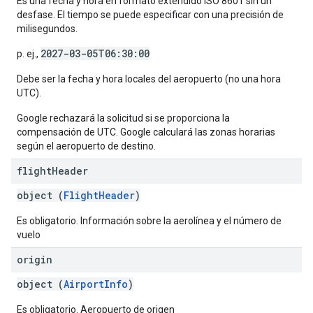
Es una fecha y hora en formato extendido ISO 8601 sin un
desfase. El tiempo se puede especificar con una precisión de
milisegundos.
2027-03-05T06:30:00
p. ej.,
Debe ser la fecha y hora locales del aeropuerto (no una hora
UTC).
Google rechazará la solicitud si se proporciona la
compensación de UTC. Google calculará las zonas horarias
según el aeropuerto de destino.
flight
Header
object (
FlightHeader
)
Es obligatorio. Información sobre la aerolínea y el número de
vuelo
origin
object (
AirportInfo
)
Es obligatorio. Aeropuerto de origen