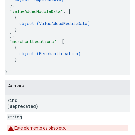
}
,
"valueAddedModuleData"
: 
[
{
object (
ValueAddedModuleData
)
}
]
,
"merchantLocations"
: 
[
{
object (
MerchantLocation
)
}
]
}
Campos
kind
(deprecated)
string
Este elemento es obsoleto.