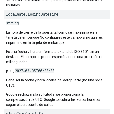
se usarán para determinar qué etiquetas se mostrarán a los
usuarios.
local
Gate
Closing
Date
Time
string
La hora de cierre de la puerta tal como se imprimiría en la
tarjeta de embarque No configures este campo si no quieres
imprimirlo en la tarjeta de embarque.
Es una fecha y hora en formato extendido ISO 8601 sin un
desfase. El tiempo se puede especificar con una precisión de
milisegundos.
2027-03-05T06:30:00
p. ej.,
Debe ser la fecha y hora locales del aeropuerto (no una hora
UTC).
Google rechazará la solicitud si se proporciona la
compensación de UTC. Google calculará las zonas horarias
según el aeropuerto de salida.
class
Template
Info