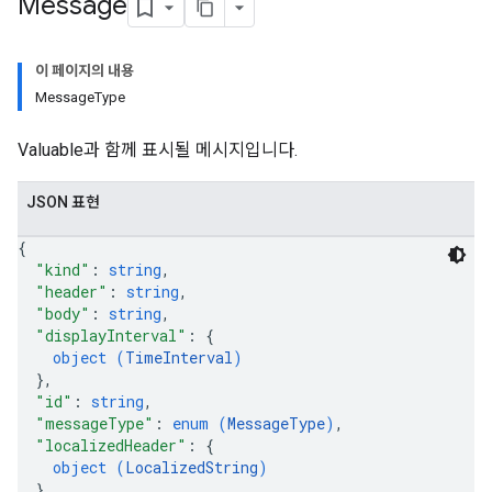
Message
이 페이지의 내용
MessageType
Valuable과 함께 표시될 메시지입니다.
JSON 표현
{
"kind"
: 
string
,
"header"
: 
string
,
"body"
: 
string
,
"displayInterval"
: 
{
object (
TimeInterval
)
}
,
"id"
: 
string
,
"messageType"
: 
enum (
MessageType
)
,
"localizedHeader"
: 
{
object (
LocalizedString
)
}
,