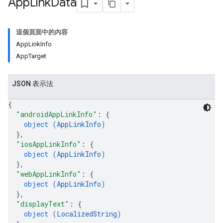
App
Link
Data
這個頁面中的內容
AppLinkInfo
AppTarget
JSON 表示法
{
"androidAppLinkInfo"
: 
{
object (
AppLinkInfo
)
}
,
"iosAppLinkInfo"
: 
{
object (
AppLinkInfo
)
}
,
"webAppLinkInfo"
: 
{
object (
AppLinkInfo
)
}
,
"displayText"
: 
{
object (
LocalizedString
)