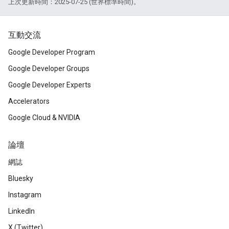
上次更新時間：2025-07-25 (世界標準時間)。
互動交流
Google Developer Program
Google Developer Groups
Google Developer Experts
Accelerators
Google Cloud & NVIDIA
論壇
網誌
Bluesky
Instagram
LinkedIn
X (Twitter)