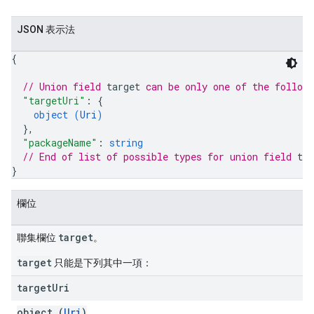
JSON 表示法
{
// Union field 
target
 can be only one of the follow
"targetUri"
: 
{
object (
Uri
)
}
,
"packageName"
: 
string
// End of list of possible types for union field 
tar
}
欄位
target
聯集欄位
。
target
只能是下列其中一項：
target
Uri
object (
Uri
)