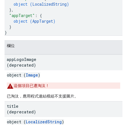
object (
LocalizedString
)
}
,
"appTarget"
: 
{
object (
AppTarget
)
}
}
欄位
app
Logo
Image
(deprecated)
object (
Image
)
這個項目已遭淘汰！
已淘汰，應用程式連結模組不支援圖片。
title
(deprecated)
object (
LocalizedString
)