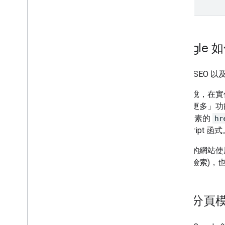
Googl
決定了 SEO 
舉例來說，在實作
「載入更多」功能
<a>
元素的
hr
JavaScript 函
如果您的網站使用 
都可供檢索)，
實作分頁