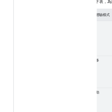
請參考下表，為
使用者體驗模式
分頁
載入更多
無限捲動