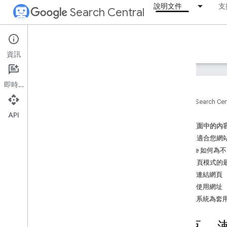
說明文件
支
Search Central
Documentation
資訊
簡介
即時通訊
搜尋基礎入門
首頁
Search Cen
API
SEO 基礎知識
這個頁面中的內
選擇最適合您網
檢索及建立索引
Google 如何
實作分頁模式的
排名與搜尋外觀
依序連結網頁
正確使用網址
監控和偵錯
避免系統為套
網站專屬指南
電子商務