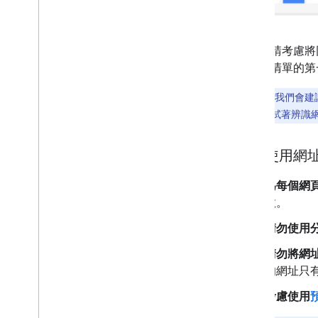
此外，請考慮將同
尋結果清單的第
一般來說，我們會建
明，Google 會試著
正確使用網
為每個網
數。
請勿使用
請勿將網址
的網址只
考慮使用