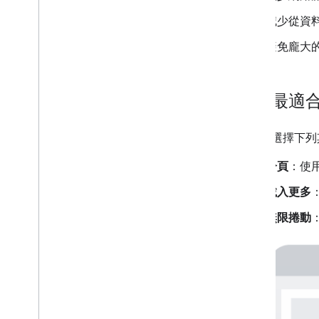
減少從資
避免龐大
選擇最適
您可以選擇下列
分頁
：使
載入更多
無限捲動