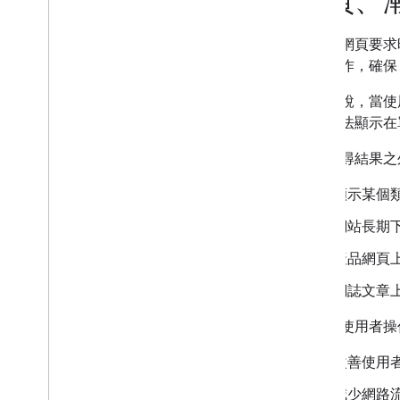
分頁、漸
總覽
可顯示內容的平台
在回應網頁要求
分享產品資料
某些操作，確保 
加入結構化資料
舉例來說，當使
推出新網站
大，無法顯示在
撰寫優質評論
設計網址結構
除了搜尋結果之
電子商務網站架構
分頁、漸進式載入網頁和搜尋
顯示某個
國際版和多語言版本
網站長期
情色露骨內容
產品網頁
網誌文章
在回應使用者操
改善使用
減少網路