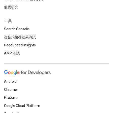
個案研究
工具
Search Console
複合式搜尋結果測試
PageSpeed Insights
AMP 測試
Android
Chrome
Firebase
Google Cloud Platform