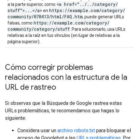
<a href="
.
.
/
.
.
/
category
/
a la parte superior, como
stuff">
.
.
.
<
/
a>
https:
/
/
example
.
com
/
category
/
en
community
/
070413
/
html
/
FAQ
.
htm
, puede generar URLs
https:
/
/
example
.
com
/
category
/
falsas, como
community
/
category
/
stuff
. Para solucionarlo, usa URLs
relativas a la raíz en tus vínculos (en lugar de relativas a la
página superior).
Cómo corregir problemas
relacionados con la estructura de la
URL de rastreo
Si observas que la Búsqueda de Google rastrea estas
URLs problemáticas, te recomendamos que hagas lo
siguiente:
Considera usar un
archivo robots.txt
para bloquear el
acceso de Googlebot a las
URLs problemáticas
. Por