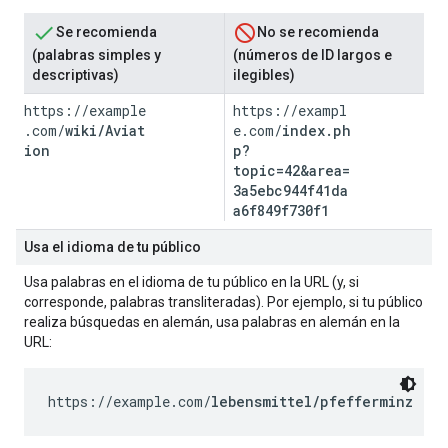
Se recomienda
No se recomienda
(palabras simples y
(números de ID largos e
descriptivas)
ilegibles)
https://example
https://exampl
.com/
wiki/Aviat
e.com/
index.ph
ion
p?
topic=42&area=
3a5ebc944f41da
a6f849f730f1
Usa el idioma de tu público
Usa palabras en el idioma de tu público en la URL (y, si
corresponde, palabras transliteradas). Por ejemplo, si tu público
realiza búsquedas en alemán, usa palabras en alemán en la
URL:
https://example.com/
lebensmittel/pfefferminz