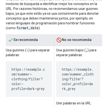
motores de búsqueda a identificar mejor los conceptos en la
URL. Por razones históricas, no recomendamos usar guiones
bajos, ya que este estilo ya se usa comúnmente para denotar
conceptos que deben mantenerse juntos, por ejemplo, en
varios lenguajes de programación para nombrar funciones
format_date
(como
).
Se recomienda
No se recomienda:
-
_
Usa guiones (
) para separar
Usa guiones bajos (
) para
palabras:
separar palabras:
https://example.c
https://example.
om/summer
-
com/summer
_
cloth
clothing/filter?
ing/filter?
color
-
color
_
profile=da
profile=dark
-
grey
rk
_
grey
Unir palabras en la URL: