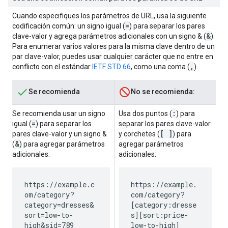
Cuando especifiques los parámetros de URL, usa la siguiente
=
codificación común: un signo igual (
) para separar los pares
&
clave-valor y agrega parámetros adicionales con un signo & (
).
Para enumerar varios valores para la misma clave dentro de un
par clave-valor, puedes usar cualquier carácter que no entre en
,
conflicto con el estándar
IETF STD 66
, como una coma (
).
Se recomienda
No se recomienda:
:
Se recomienda usar un signo
Usa dos puntos (
) para
=
igual (
) para separar los
separar los pares clave-valor
[ ]
pares clave-valor y un signo &
y corchetes (
) para
&
(
) para agregar parámetros
agregar parámetros
adicionales:
adicionales:
https://example.c
https://example.
om/category?
com/category?
category=dresses&
[category:dresse
sort=low-to-
s][sort:price-
high&sid=789
low-to-high]