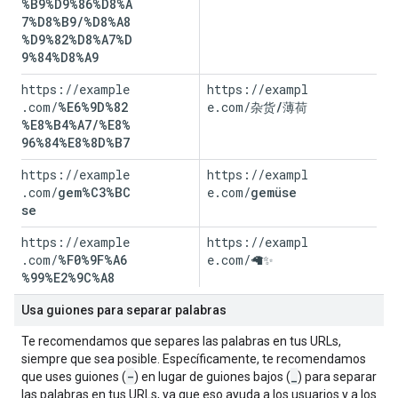
%B9%D9%86%D8%A
7%D8%B9/%D8%A8
%D9%82%D8%A7%D
9%84%D8%A9
https://example
https://exampl
.com/
%E6%9D%82
e.com/
杂货/薄荷
%E8%B4%A7/%E8%
96%84%E8%8D%B7
https://example
https://exampl
.com/
gem%C3%BC
e.com/
gemüse
se
https://example
https://exampl
.com/
%F0%9F%A6
e.com/
🦙✨
%99%E2%9C%A8
Usa guiones para separar palabras
Te recomendamos que separes las palabras en tus URLs,
siempre que sea posible. Específicamente, te recomendamos
-
_
que uses guiones (
) en lugar de guiones bajos (
) para separar
las palabras en tus URLs, ya que eso ayuda a los usuarios y a los