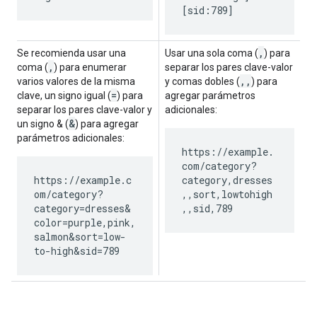
[sid:789]
,
Se recomienda usar una
Usar una sola coma (
) para
,
coma (
) para enumerar
separar los pares clave-valor
,
,
varios valores de la misma
y comas dobles (
) para
=
clave, un signo igual (
) para
agregar parámetros
separar los pares clave-valor y
adicionales:
&
un signo & (
) para agregar
parámetros adicionales:
https://example.
com/category?
https://example.c
category,dresses
om/category?
,,sort,lowtohigh
category=dresses&
,,sid,789
color=purple,pink,
salmon&sort=low-
to-high&sid=789