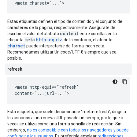
<meta charset="...">
Estas etiquetas definen el tipo de contenido y el conjunto de
caracteres de la página, respectivamente. Asegúrate de
content
escribir el valor del atributo
entre comillas en la
meta
http-equiv
etiqueta
; de lo contrario, el atributo
charset
puede interpretarse de forma incorrecta.
Recomendamos utilizar Unicode/UTF‑8 siempre que sea
posible.
refresh
<meta http-equiv="refresh"
content="...;url=...">
Esta etiqueta, que suele denominarse "meta-refresh", dirige a
los usuarios a una nueva URL pasado un tiempo, por lo que a
veces se utiliza como una forma sencilla de redirección. Sin
embargo,
no es compatible con todos los navegadores y puede
confundir a los usuarios
. Es preferible emplear
redirecciones