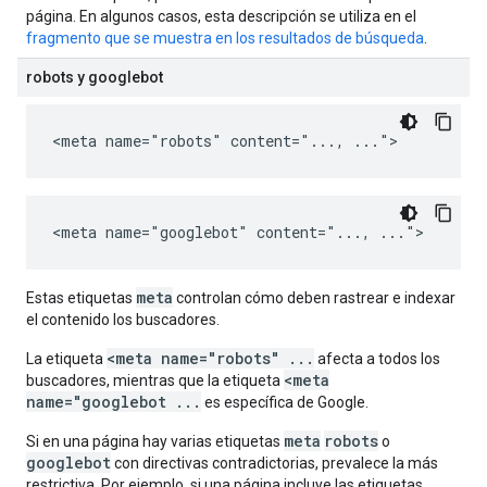
página. En algunos casos, esta descripción se utiliza en el
fragmento que se muestra en los resultados de búsqueda
.
robots y googlebot
<meta name="robots" content="..., ...">
<meta name="googlebot" content="..., ...">
meta
Estas etiquetas
controlan cómo deben rastrear e indexar
el contenido los buscadores.
<meta name="robots" ...
La etiqueta
afecta a todos los
<meta
buscadores, mientras que la etiqueta
name="googlebot ...
es específica de Google.
meta
robots
Si en una página hay varias etiquetas
o
googlebot
con directivas contradictorias, prevalece la más
restrictiva. Por ejemplo, si una página incluye las etiquetas