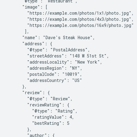
      "@type": "Restaurant",

      "image": [

        "https://example.com/photos/1x1/photo.jpg",

        "https://example.com/photos/4x3/photo.jpg",

        "https://example.com/photos/16x9/photo.jpg"

       ],

      "name": "Dave's Steak House",

      "address": {

        "@type": "PostalAddress",

        "streetAddress": "148 W 51st St",

        "addressLocality": "New York",

        "addressRegion": "NY",

        "postalCode": "10019",

        "addressCountry": "US"

      },

      "review": {

        "@type": "Review",

        "reviewRating": {

          "@type": "Rating",

          "ratingValue": 4,

          "bestRating": 5

        },

        "author": {
