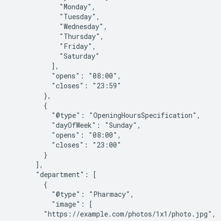
            "Monday",

            "Tuesday",

            "Wednesday",

            "Thursday",

            "Friday",

            "Saturday"

          ],

          "opens": "08:00",

          "closes": "23:59"

        },

        {

          "@type": "OpeningHoursSpecification",

          "dayOfWeek": "Sunday",

          "opens": "08:00",

          "closes": "23:00"

        }

      ],

      "department": [

        {

          "@type": "Pharmacy",

          "image": [

        "https://example.com/photos/1x1/photo.jpg",
