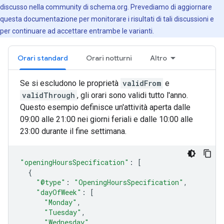
discusso nella community di schema.org. Prevediamo di aggiornare
questa documentazione per monitorare i risultati di tali discussioni e
per continuare ad accettare entrambe le varianti.
Orari standard
Orari notturni
Altro
Se si escludono le proprietà
validFrom
e
validThrough
, gli orari sono validi tutto l'anno.
Questo esempio definisce un'attività aperta dalle
09:00 alle 21:00 nei giorni feriali e dalle 10:00 alle
23:00 durante il fine settimana.
"openingHoursSpecification"
:
[
{
"@type"
:
"OpeningHoursSpecification"
,
"dayOfWeek"
:
[
"Monday"
,
"Tuesday"
,
"Wednesday"
,