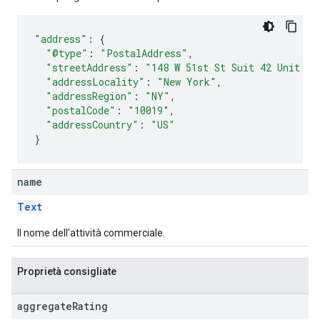
"address"
:
{
"@type"
:
"PostalAddress"
,
"streetAddress"
:
"148 W 51st St Suit 42 Unit 7"
"addressLocality"
:
"New York"
,
"addressRegion"
:
"NY"
,
"postalCode"
:
"10019"
,
"addressCountry"
:
"US"
}
name
Text
Il nome dell'attività commerciale.
Proprietà consigliate
aggregate
Rating