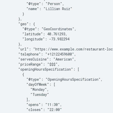
          "@type": "Person",

          "name": "Lillian Ruiz"

        }

      },

      "geo": {

        "@type": "GeoCoordinates",

        "latitude": 40.761293,

        "longitude": -73.982294

      },

      "url": "https://www.example.com/restaurant-loc
      "telephone": "+12122459600",

      "servesCuisine": "American",

      "priceRange": "$$$",

      "openingHoursSpecification": [

        {

          "@type": "OpeningHoursSpecification",

          "dayOfWeek": [

            "Monday",

            "Tuesday"

          ],

          "opens": "11:30",

          "closes": "22:00"
