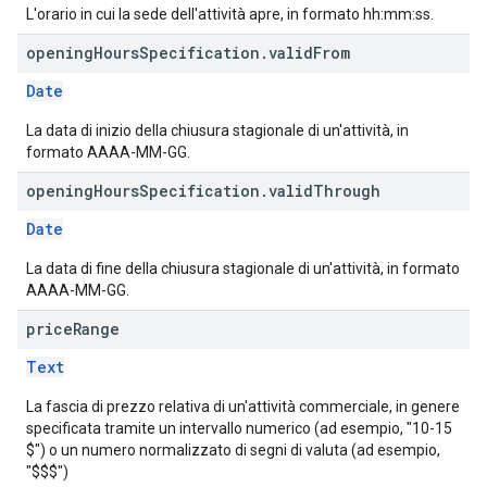
L'orario in cui la sede dell'attività apre, in formato hh:mm:ss.
opening
Hours
Specification
.
valid
From
Date
La data di inizio della chiusura stagionale di un'attività, in
formato AAAA-MM-GG.
opening
Hours
Specification
.
valid
Through
Date
La data di fine della chiusura stagionale di un'attività, in formato
AAAA-MM-GG.
price
Range
Text
La fascia di prezzo relativa di un'attività commerciale, in genere
specificata tramite un intervallo numerico (ad esempio, "10-15
$") o un numero normalizzato di segni di valuta (ad esempio,
"$$$")