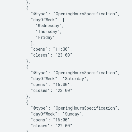
        },

        {

          "@type": "OpeningHoursSpecification",

          "dayOfWeek": [

            "Wednesday",

            "Thursday",

            "Friday"

          ],

          "opens": "11:30",

          "closes": "23:00"

        },

        {

          "@type": "OpeningHoursSpecification",

          "dayOfWeek": "Saturday",

          "opens": "16:00",

          "closes": "23:00"

        },

        {

          "@type": "OpeningHoursSpecification",

          "dayOfWeek": "Sunday",

          "opens": "16:00",

          "closes": "22:00"

        }
