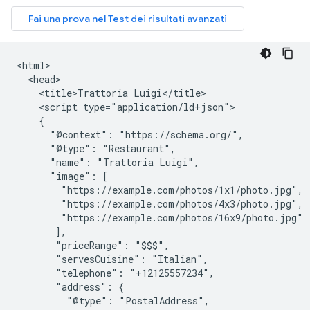
<html>

  <head>

    <title>Trattoria Luigi</title>

    <script type="application/ld+json">

    {

      "@context": "https://schema.org/",

      "@type": "Restaurant",

      "name": "Trattoria Luigi",

      "image": [

        "https://example.com/photos/1x1/photo.jpg",

        "https://example.com/photos/4x3/photo.jpg",

        "https://example.com/photos/16x9/photo.jpg"

       ],

       "priceRange": "$$$",

       "servesCuisine": "Italian",

       "telephone": "+12125557234",

       "address": {

         "@type": "PostalAddress",
