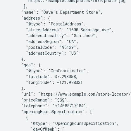
        "https://example.com/photos/16x9/photo.jpg"

       ],

      "name": "Dave's Department Store",

      "address": {

        "@type": "PostalAddress",

        "streetAddress": "1600 Saratoga Ave",

        "addressLocality": "San Jose",

        "addressRegion": "CA",

        "postalCode": "95129",

        "addressCountry": "US"

      },

      "geo": {

        "@type": "GeoCoordinates",

        "latitude": 37.293058,

        "longitude": -121.988331

      },

      "url": "https://www.example.com/store-locator/s
      "priceRange": "$$$",

      "telephone": "+14088717984",

      "openingHoursSpecification": [

        {

          "@type": "OpeningHoursSpecification",

          "dayOfWeek": [
