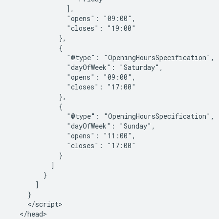
              ],

              "opens": "09:00",

              "closes": "19:00"

            },

            {

              "@type": "OpeningHoursSpecification",

              "dayOfWeek": "Saturday",

              "opens": "09:00",

              "closes": "17:00"

            },

            {

              "@type": "OpeningHoursSpecification",

              "dayOfWeek": "Sunday",

              "opens": "11:00",

              "closes": "17:00"

            }

          ]

        }

      ]

    }

    </script>

  </head>
