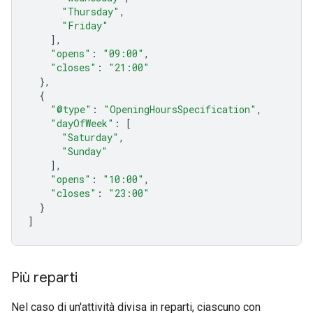
"Thursday"
,
"Friday"
],
"opens"
:
"09:00"
,
"closes"
:
"21:00"
},
{
"@type"
:
"OpeningHoursSpecification"
,
"dayOfWeek"
:
[
"Saturday"
,
"Sunday"
],
"opens"
:
"10:00"
,
"closes"
:
"23:00"
}
]
Più reparti
Nel caso di un'attività divisa in reparti, ciascuno con