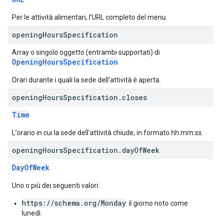
Per le attività alimentari, l'URL completo del menu.
opening
Hours
Specification
Array o singolo oggetto (entrambi supportati) di
OpeningHoursSpecification
Orari durante i quali la sede dell'attività è aperta.
opening
Hours
Specification
.
closes
Time
L'orario in cui la sede dell'attività chiude, in formato hh:mm:ss.
opening
Hours
Specification
.
day
Of
Week
DayOfWeek
Uno o più dei seguenti valori:
https://schema.org/Monday
: il giorno noto come
lunedì.