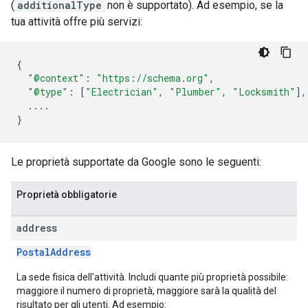
(
additionalType
non è supportato). Ad esempio, se la
tua attività offre più servizi:
{
"@context"
:
"https://schema.org"
,
"@type"
:
[
"Electrician"
,
"Plumber"
,
"Locksmith"
],
...
.
}
Le proprietà supportate da Google sono le seguenti:
Proprietà obbligatorie
address
PostalAddress
La sede fisica dell'attività. Includi quante più proprietà possibile:
maggiore il numero di proprietà, maggiore sarà la qualità del
risultato per gli utenti. Ad esempio: