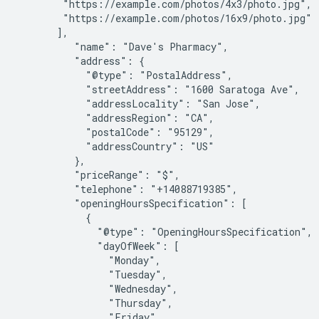
        "https://example.com/photos/4x3/photo.jpg",

        "https://example.com/photos/16x9/photo.jpg"

       ],

          "name": "Dave's Pharmacy",

          "address": {

            "@type": "PostalAddress",

            "streetAddress": "1600 Saratoga Ave",

            "addressLocality": "San Jose",

            "addressRegion": "CA",

            "postalCode": "95129",

            "addressCountry": "US"

          },

          "priceRange": "$",

          "telephone": "+14088719385",

          "openingHoursSpecification": [

            {

              "@type": "OpeningHoursSpecification",

              "dayOfWeek": [

                "Monday",

                "Tuesday",

                "Wednesday",

                "Thursday",

                "Friday"
