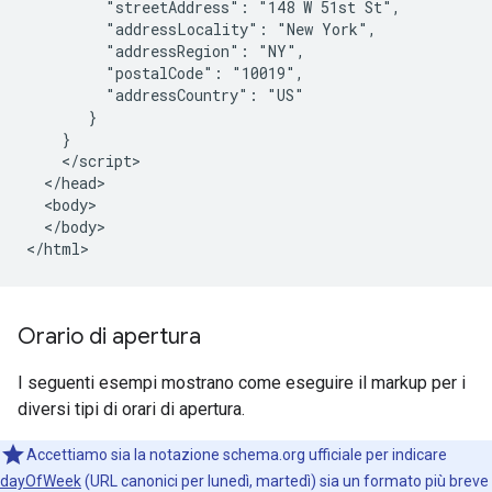
         "streetAddress": "148 W 51st St",

         "addressLocality": "New York",

         "addressRegion": "NY",

         "postalCode": "10019",

         "addressCountry": "US"

       }

    }

    </script>

  </head>

  <body>

  </body>

</html>
Orario di apertura
I seguenti esempi mostrano come eseguire il markup per i
diversi tipi di orari di apertura.
Accettiamo sia la notazione schema.org ufficiale per indicare
dayOfWeek
(URL canonici per lunedì, martedì) sia un formato più breve