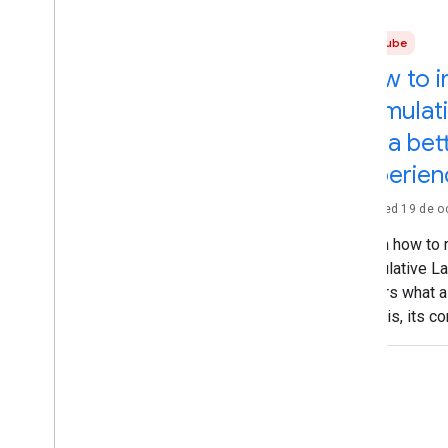
YouTube
How to 
Cumulati
for a bet
experien
Updated 19 de o
Learn how to 
Cumulative Lay
covers what a
Shift is, its
solutions, how
what's a good
Introduction 
Layout