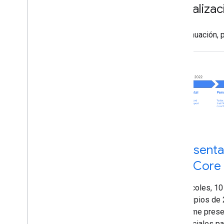
Actualizac
A continuación,
Presenta
las Core
Miércoles, 1
principios de
Chrome prese
esenciales pa