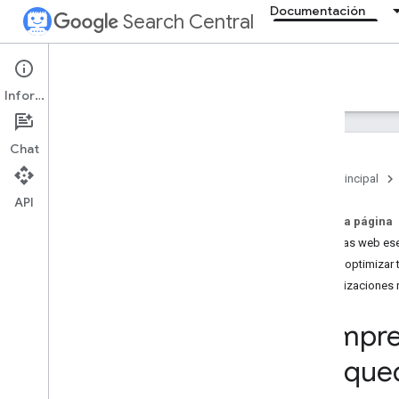
Documentación
Search Central
Documentation
Información
Introducción
Chat
Conceptos básicos sobre la Búsqueda
Página principal
API
Conceptos básicos de SEO
En esta página
Métricas web es
Indexación y rastreo
Cómo optimizar 
Actualizaciones 
Clasificación y apariencia de
búsqueda
Descripción general
Compren
Funciones potenciadas por IA
Búsque
Fechas de firma
Íconos de página