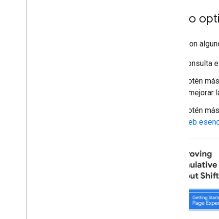
Videos
Cómo opti
Galería de elementos visuales
Historias en la Web
Programa de usuarios pioneros
Estos son algun
Consulta e
Supervisión y depuración
Obtén más
Guías específicas para sitios
y mejorar 
Obtén más 
web esenc