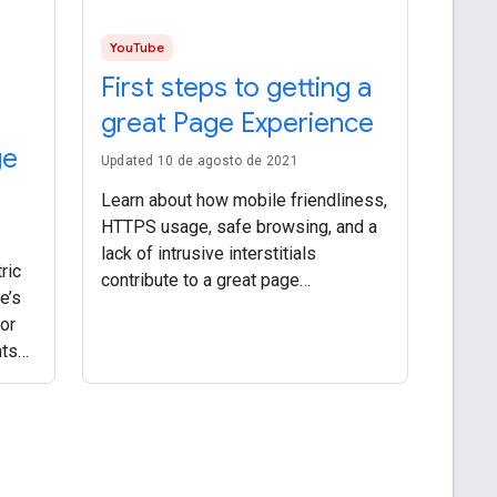
YouTube
First steps to getting a
great Page Experience
ge
Updated 10 de agosto de 2021
Learn about how mobile friendliness,
HTTPS usage, safe browsing, and a
lack of intrusive interstitials
ric
contribute to a great page
e’s
experience. 00:00 Introduction 1:21
(or
HTTPS 2:35 Mobile friendliness 4:19
nts
Intrusive interstitials 5:46 Search
 what
Console 6:25