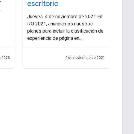
escritorio
r
Jueves, 4 de noviembre de 2021 En
r
I/O 2021, anunciamos nuestros
ra
planes para incluir la clasificación de
experiencia de página en
computadoras de escritorio. Hoy
brindaremos más detalles, incluido
e 2023
4 de noviembre de 2021
el cronograma de estos cambios.
Este trabajo se basa