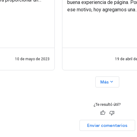
buena experiencia de página. Po
ndicadores de calidad
ese motivo, hoy agregamos una
nas web. Hoy, el equipo
sección sobre la experiencia de
rome anunció un
página en nuestra guía para crea
contenido útil y revisamos nuest
página de
10 de mayo de 2023
19 de abril d
expand_more
Más
¿Te resultó útil?
Enviar comentarios