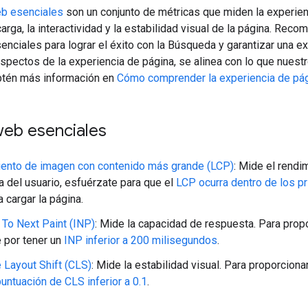
b esenciales
son un conjunto de métricas que miden la experienc
arga, la interactividad y la estabilidad visual de la página. Rec
nciales para lograr el éxito con la Búsqueda y garantizar una ex
aspectos de la experiencia de página, se alinea con lo que nuest
btén más información en
Cómo comprender la experiencia de pág
web esenciales
ento de imagen con contenido más grande (LCP)
: Mide el rendi
a del usuario, esfuérzate para que el
LCP ocurra dentro de los p
 cargar la página.
n To Next Paint (INP)
: Mide la capacidad de respuesta. Para propo
 por tener un
INP inferior a 200 milisegundos
.
 Layout Shift (CLS)
: Mide la estabilidad visual. Para proporcion
untuación de CLS inferior a 0.1
.