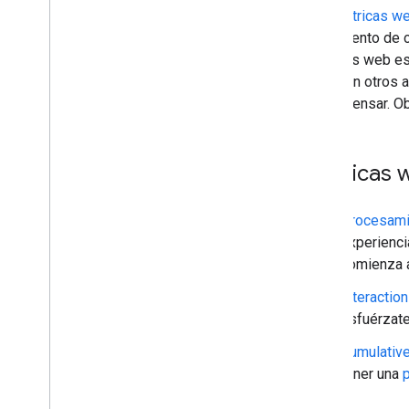
Fragmentos destacados
Las
Métricas we
Muestras flexibles
rendimiento de c
Google Descubre
métricas web ese
Images
junto con otros 
Funciones locales
recompensar. O
Experiencia de página
Información sobre la experiencia
de páginas
Métricas 
Core Web Vitals
Anuncios intersticiales y diálogos
Procesami
Fuentes preferidas
experienci
Sistemas de clasificación
comienza a
Actualizaciones de clasificación
Nombres de sitios
Interactio
Vínculos a sitios
esfuérzate
Fragmentos
Cumulative
Datos estructurados
tener una
p
Vínculos de título
Funciones traducidas