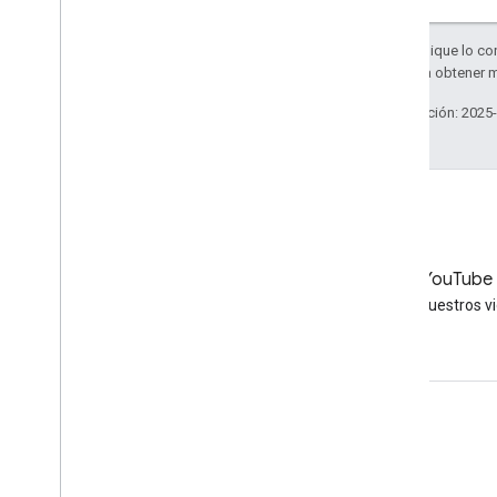
Salvo que se indique lo con
Apache 2.0
. Para obtener 
Última actualización: 2025
LinkedIn
YouTube
Únete a nosotros en LinkedIn
Mire nuestros v
Obtén asistencia
Ve al Foro de ayuda
Envía una pregunta para la sesión de consulta