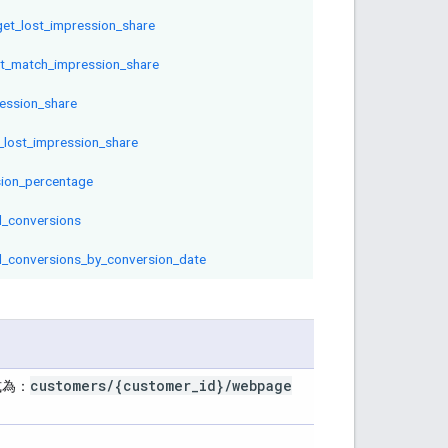
et_lost_impression_share
t_match_impression_share
ession_share
_lost_impression_share
ion_percentage
ll_conversions
ll_conversions_by_conversion_date
customers
/
{customer
_
id}
/
webpage
式為：