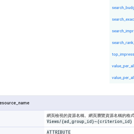
search_budg
search_exac
search_impr
search_rank
top_impress
value_per_a
value_per_a
esource
_
name
網頁檢視的資源名稱。網頁瀏覽資源名稱的格
Views
/
{ad
_
group
_
id}~{criterion
_
id}
ATTRIBUTE