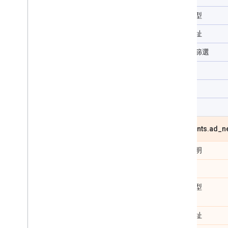
資料類型
輸入網址
是否可篩選
可選取
可排序
重複
segments
.
ad
_
n
欄位說明
類別
資料類型
輸入網址