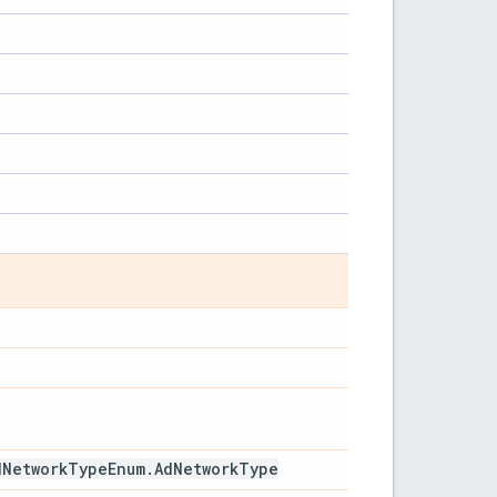
d
Network
Type
Enum
.
Ad
Network
Type