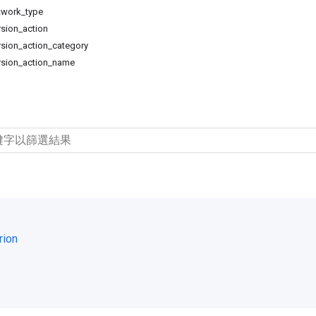
twork_type
sion_action
sion_action_category
rsion_action_name
rion