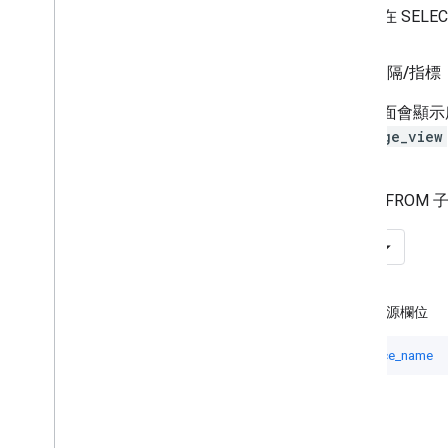
性別檢視畫面
您可以在 SEL
關鍵字檢視畫面
地點檢視畫面
欄位
/
區隔
/
指標
產品群組檢視畫面
購物成效檢視畫面
這個頁面會顯示
使用者位置檢視畫面
webpage_view
網頁檢視
的欄位。
沒有指標的資源
參考資料
查詢的 FROM
否
info_outline
資源欄位
resource_name