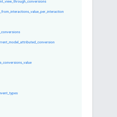
unt_view_through_conversions
_from_interactions_value_per_interaction
l_conversions
rrent_model_attributed_conversion
e_conversions_value
_event_types