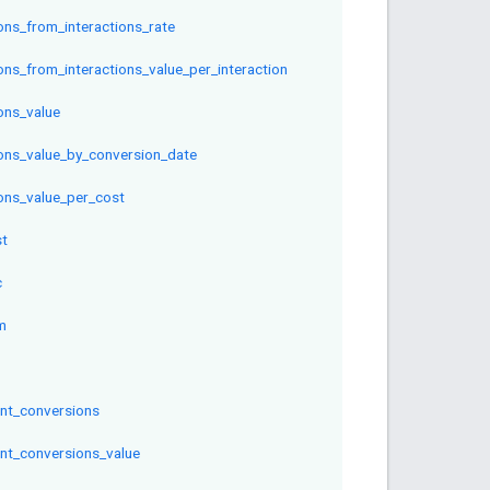
ons_from_interactions_rate
ons_from_interactions_value_per_interaction
ons_value
ions_value_by_conversion_date
ions_value_per_cost
st
c
m
unt_conversions
unt_conversions_value