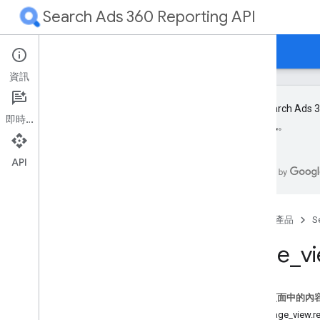
Search Ads 360 Reporting API
首頁
指南
參考資料
程式庫與範例
資訊
新版 Search Ad
即時通訊
版本資訊。
版本資訊
RPC
API
REST
資源
總覽
首頁
產品
S
指標
page
_
v
路段
有指標的資源
廣告群組
這個頁面中的內
廣告群組廣告
webpage_view.r
廣告群組素材資源