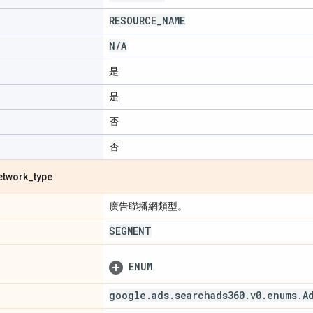
RESOURCE
_
NAME
N
/
A
是
是
否
否
etwork
_
type
廣告聯播網類型。
SEGMENT
ENUM
google
.
ads
.
searchads360
.
v0
.
enums
.
A