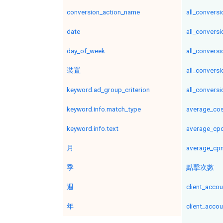
conversion_action_name
all_conversi
date
all_conversi
day_of_week
all_conversi
裝置
all_convers
keyword.ad_group_criterion
all_convers
keyword.info.match_type
average_co
keyword.info.text
average_cp
月
average_cp
季
點擊次數
週
client_acco
年
client_acco