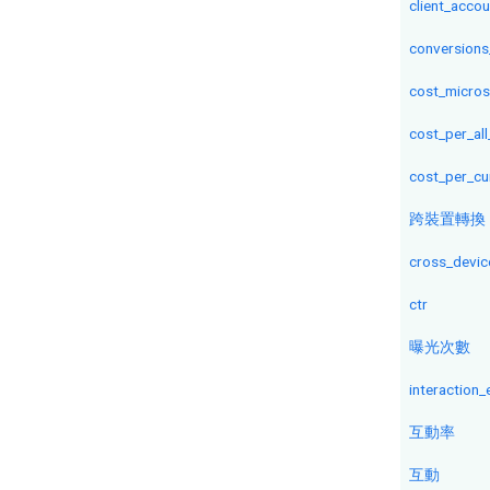
client_acco
conversions
cost_micros
cost_per_al
cost_per_cu
跨裝置轉換
cross_devic
ctr
曝光次數
interaction
互動率
互動