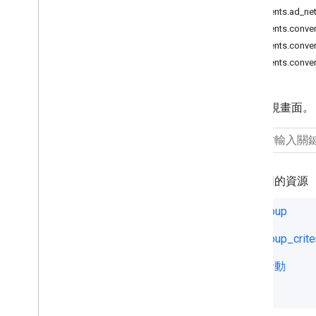
segments.ad_ne
廣告群組目標對象檢視畫面
segments.conver
廣告群組出價調節係數
segments.conver
廣告群組條件
segments.conve
年齡層檢視畫面
資產
素材資源群組
網頁檢視畫面。
素材資源群組素材資源
素材資源組合素材資源
出價策略
廣告活動
已歸因的資源
廣告活動素材資源
廣告活動目標對象檢視畫面
ad_group
廣告活動預算
購物車資料銷售檢視畫面
ad_group_crite
轉換動作
廣告活動
客戶
顧客素材資源
顧客
動態搜尋廣告搜尋字詞檢視畫面