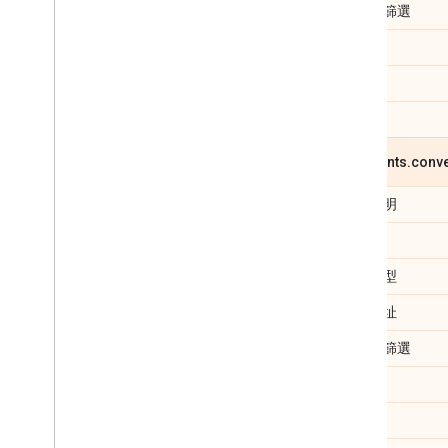
是否可篩選
可選取
可排序
重複
segments
.
conv
欄位說明
類別
資料類型
輸入網址
是否可篩選
可選取
可排序