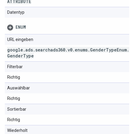
ATTRIBUTE
Datentyp
ENUM
URL eingeben
google
.
ads
.
searchads360
.
v0
.
enums
.
Gender
Type
Enum
.
Gender
Type
Filterbar
Richtig
Auswählbar
Richtig
Sortierbar
Richtig
Wiederholt