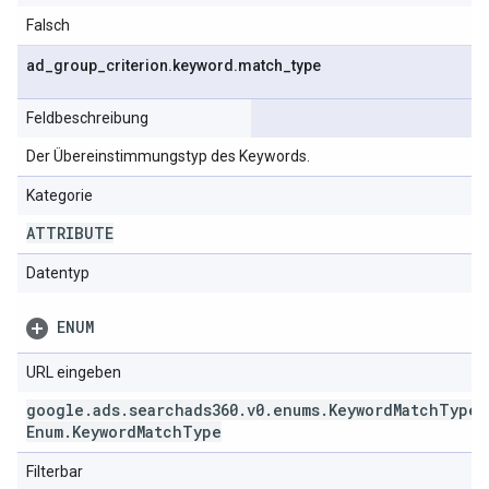
Falsch
ad
_
group
_
criterion
.
keyword
.
match
_
type
Feldbeschreibung
Der Übereinstimmungstyp des Keywords.
Kategorie
ATTRIBUTE
Datentyp
ENUM
URL eingeben
google
.
ads
.
searchads360
.
v0
.
enums
.
Keyword
Match
Type
Enum
.
Keyword
Match
Type
Filterbar