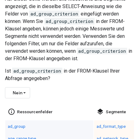
angezeigt, die in dieselbe SELECT-Anweisung wie die
Felder von
ad_group_criterion
eingefügt werden
können. Wenn Sie
ad_group_criterion
in der FROM-
Klausel angeben, können jedoch einige Messwerte und
Segmente nicht verwendet werden. Verwenden Sie den
folgenden Filter, um nur die Felder aufzurufen, die
verwendet werden können, wenn
ad_group_criterion
in
der FROM-Klausel angegeben ist.
Ist
ad_group_criterion
in der FROM-Klausel Ihrer
Abfrage angegeben?
Nein
info_outline
layers
Ressourcenfelder
Segmente
ad_group
ad_format_type
age_range.type
ad_network_type