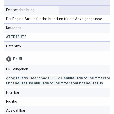
Feldbeschreibung
Der Engine-Status für das Kriterium für die Anzeigengruppe.
Kategorie
ATTRIBUTE
Datentyp
ENUM
URL eingeben
google
.
ads
.
searchads360
.
v0
.
enums
.
Ad
Group
Criterion
Engine
Status
Enum
.
Ad
Group
Criterion
Engine
Status
Filterbar
Richtig
Auswählbar