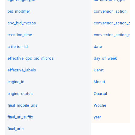
bid_modifier
conversion_action
cpc_bid_micros
conversion_action_cat
creation_time
conversion_action_na
criterion_id
date
effective_cpc_bid_micros
day_of_week
effective_labels
Gerät
engine_id
Monat
engine_status
Quartal
final_mobile_urls
Woche
final_url_suffix
year
final_urls