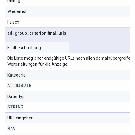
Richtig
Wiederholt
Falsch
ad
_
group
_
criterion
.
final
_
urls
Feldbeschreibung
Die Liste möglicher endgültige URLs nach allen domainübergreifen
Weiterleitungen für die Anzeige.
Kategorie
ATTRIBUTE
Datentyp
STRING
URL eingeben
N
/
A