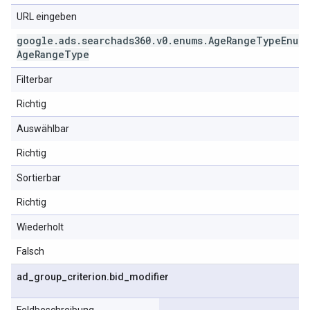
URL eingeben
google
.
ads
.
searchads360
.
v0
.
enums
.
Age
Range
Type
Enum
.
Age
Range
Type
Filterbar
Richtig
Auswählbar
Richtig
Sortierbar
Richtig
Wiederholt
Falsch
ad
_
group
_
criterion
.
bid
_
modifier