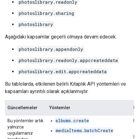
photoslibrary.readonly
photoslibrary.sharing
photoslibrary
Aşağıdaki kapsamlar geçerli olmaya devam edecek:
photoslibrary.appendonly
photoslibrary.readonly.appcreateddata
photoslibrary.edit.appcreateddata
Bu tablolarda, etkilenen belirli Kitaplık API yöntemleri ve
kapsamları ayrıntılı olarak açıklanmıştır.
Güncellemeler
Yöntemler
Ka
albums.create
Bu yöntemler artık
Ka
yalnızca
mediaItems.batchCreate
uygulamanız
Ka