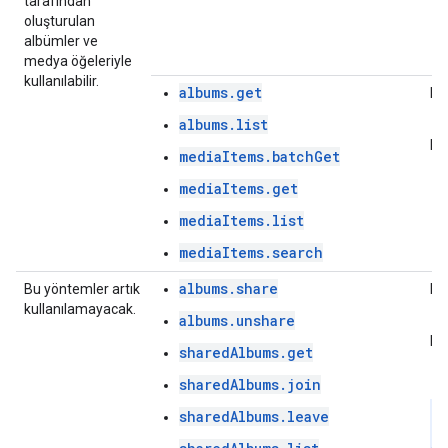
tarafından
oluşturulan
albümler ve
medya öğeleriyle
kullanılabilir.
albums.get
Ka
albums.list
Ka
mediaItems.batchGet
mediaItems.get
mediaItems.list
mediaItems.search
albums.share
Bu yöntemler artık
Ka
kullanılamayacak.
albums.unshare
Ka
sharedAlbums.get
sharedAlbums.join
sharedAlbums.leave