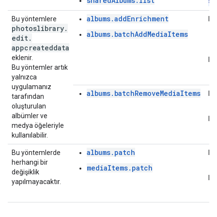
sharedAlbums.list
sh
albums.addEnrichment
Bu yöntemlere
Ka
photoslibrary
.
albums.batchAddMediaItems
edit
.
appcreateddata
eklenir.
Ka
Bu yöntemler artık
yalnızca
uygulamanız
albums.batchRemoveMediaItems
Ka
tarafından
oluşturulan
albümler ve
Ka
medya öğeleriyle
kullanılabilir.
albums.patch
Bu yöntemlerde
Ka
herhangi bir
mediaItems.patch
değişiklik
Ka
yapılmayacaktır.