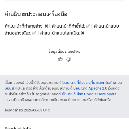
คำอธิบายประกอบเครื่องมือ
คำแนะนำที่ทำลายล้าง: ❌ | คำแนะนำที่ทำซ้ำได้: ✅ | คำแนะนำแบบ
อ่านอย่างเดียว: ✅ | คำแนะนำแบบโลกเปิด: ❌
ข้อมูลนี้มีประโยชน์ไหม
เนื้อหาของหน้าเว็บนี้ได้รับอนุญาตภายใต้
ใบอนุญาตที่ต้องระบุที่มาของครีเอทีฟคอม
มอนส์ 4.0
และตัวอย่างโค้ดได้รับอนุญาตภายใต้
ใบอนุญาต Apache 2.0
เว้นแต่จะ
ระบุไว้เป็นอย่างอื่น โปรดดูรายละเอียดที่
นโยบายเว็บไซต์ Google Developers
Java เป็นเครื่องหมายการค้าจดทะเบียนของ Oracle และ/หรือบริษัทในเครือ
อัปเดตล่าสุด 2026-06-03 UTC