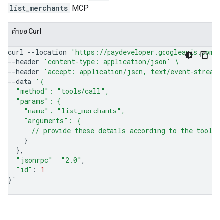
list_merchants
MCP
คำขอ Curl
curl
--location
'https://paydeveloper.googleapis.com/
--header
'content-type: application/json'
\
--header
'accept: application/json, text/event-stream
--data
'{
  "method": "tools/call",
  "params": {
    "name": "list_merchants",
    "arguments": {
      // provide these details according to the tool'
}
}
"jsonrpc"
:
"2.0"
"id"
:
1
}
'