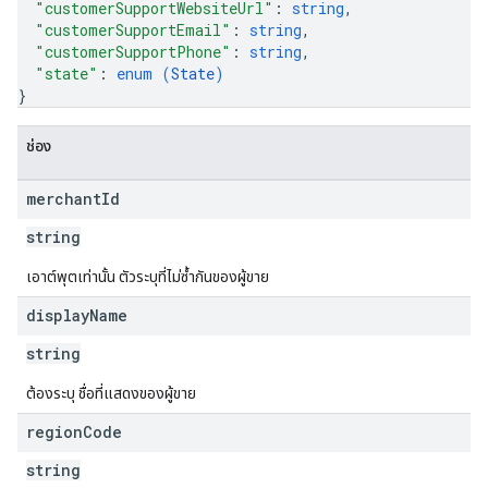
"customerSupportWebsiteUrl"
: 
string
,
"customerSupportEmail"
: 
string
,
"customerSupportPhone"
: 
string
,
"state"
: 
enum (
State
)
}
ช่อง
merchant
Id
string
เอาต์พุตเท่านั้น ตัวระบุที่ไม่ซ้ำกันของผู้ขาย
display
Name
string
ต้องระบุ ชื่อที่แสดงของผู้ขาย
region
Code
string