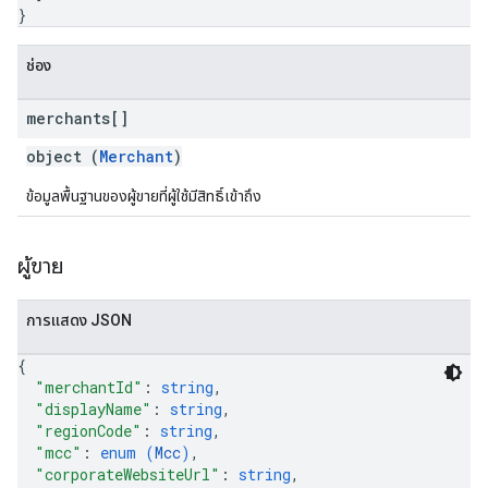
}
ช่อง
merchants[]
object (
Merchant
)
ข้อมูลพื้นฐานของผู้ขายที่ผู้ใช้มีสิทธิ์เข้าถึง
ผู้ขาย
การแสดง JSON
{
"merchantId"
: 
string
,
"displayName"
: 
string
,
"regionCode"
: 
string
,
"mcc"
: 
enum (
Mcc
)
,
"corporateWebsiteUrl"
: 
string
,