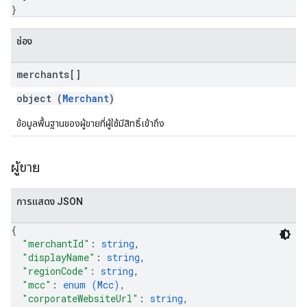
}
ช่อง
merchants[]
object (
Merchant
)
ข้อมูลพื้นฐานของผู้ขายที่ผู้ใช้มีสิทธิ์เข้าถึง
ผู้ขาย
การแสดง JSON
{
"merchantId"
: 
string
,
"displayName"
: 
string
,
"regionCode"
: 
string
,
"mcc"
: 
enum (
Mcc
)
,
"corporateWebsiteUrl"
: 
string
,