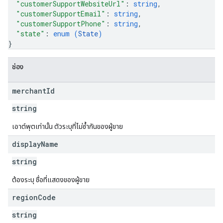
"customerSupportWebsiteUrl"
: 
string
,
"customerSupportEmail"
: 
string
,
"customerSupportPhone"
: 
string
,
"state"
: 
enum (
State
)
}
ช่อง
merchant
Id
string
เอาต์พุตเท่านั้น ตัวระบุที่ไม่ซ้ำกันของผู้ขาย
display
Name
string
ต้องระบุ ชื่อที่แสดงของผู้ขาย
region
Code
string