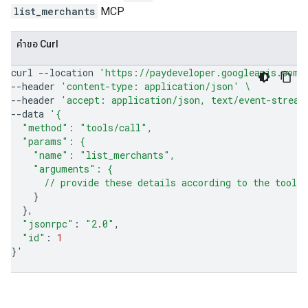
list_merchants
MCP
คำขอ Curl
curl
--location
'https://paydeveloper.googleapis.com/
--header
'content-type: application/json'
\
--header
'accept: application/json, text/event-stream
--data
'{
  "method": "tools/call",
  "params": {
    "name": "list_merchants",
    "arguments": {
      // provide these details according to the tool'
}
}
"jsonrpc"
:
"2.0"
"id"
:
1
}
'