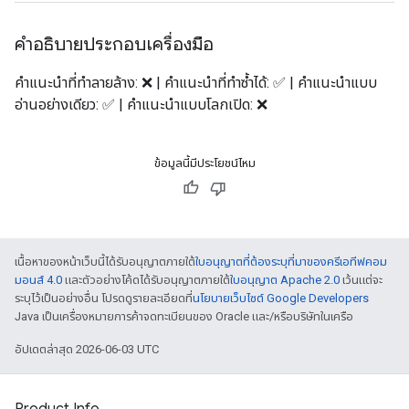
คำอธิบายประกอบเครื่องมือ
คำแนะนำที่ทำลายล้าง: ❌ | คำแนะนำที่ทำซ้ำได้: ✅ | คำแนะนำแบบ
อ่านอย่างเดียว: ✅ | คำแนะนำแบบโลกเปิด: ❌
ข้อมูลนี้มีประโยชน์ไหม
เนื้อหาของหน้าเว็บนี้ได้รับอนุญาตภายใต้
ใบอนุญาตที่ต้องระบุที่มาของครีเอทีฟคอม
มอนส์ 4.0
และตัวอย่างโค้ดได้รับอนุญาตภายใต้
ใบอนุญาต Apache 2.0
เว้นแต่จะ
ระบุไว้เป็นอย่างอื่น โปรดดูรายละเอียดที่
นโยบายเว็บไซต์ Google Developers
Java เป็นเครื่องหมายการค้าจดทะเบียนของ Oracle และ/หรือบริษัทในเครือ
อัปเดตล่าสุด 2026-06-03 UTC