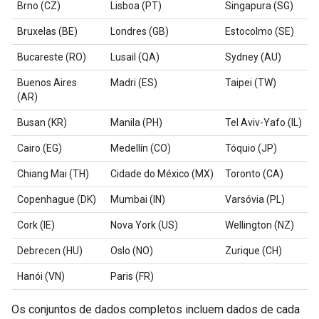
Brno (CZ)
Lisboa (PT)
Singapura (SG)
Bruxelas (BE)
Londres (GB)
Estocolmo (SE)
Bucareste (RO)
Lusail (QA)
Sydney (AU)
Buenos Aires
Madri (ES)
Taipei (TW)
(AR)
Busan (KR)
Manila (PH)
Tel Aviv-Yafo (IL)
Cairo (EG)
Medellín (CO)
Tóquio (JP)
Chiang Mai (TH)
Cidade do México (MX)
Toronto (CA)
Copenhague (DK)
Mumbai (IN)
Varsóvia (PL)
Cork (IE)
Nova York (US)
Wellington (NZ)
Debrecen (HU)
Oslo (NO)
Zurique (CH)
Hanói (VN)
Paris (FR)
Os conjuntos de dados completos incluem dados de cada