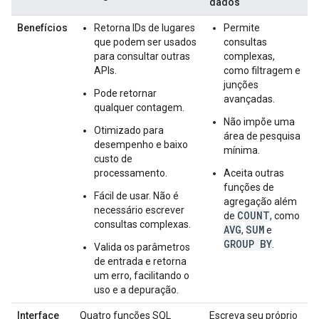
dados
Benefícios
Retorna IDs de lugares
Permite
que podem ser usados
consultas
para consultar outras
complexas,
APIs.
como filtragem e
junções
Pode retornar
avançadas.
qualquer contagem.
Não impõe uma
Otimizado para
área de pesquisa
desempenho e baixo
mínima.
custo de
processamento.
Aceita outras
funções de
Fácil de usar. Não é
agregação além
necessário escrever
COUNT
de
, como
consultas complexas.
AVG
SUM
,
e
GROUP BY
.
Valida os parâmetros
de entrada e retorna
um erro, facilitando o
uso e a depuração.
Interface
Quatro funções SQL
Escreva seu próprio