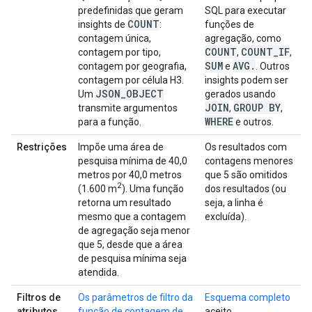
predefinidas que geram
SQL para executar
COUNT
insights de
:
funções de
contagem única,
agregação, como
COUNT
COUNT
_
IF
contagem por tipo,
,
,
SUM
AVG
.
contagem por geografia,
e
. Outros
contagem por célula H3.
insights podem ser
JSON
_
OBJECT
Um
gerados usando
JOIN
GROUP BY
transmite argumentos
,
,
WHERE
para a função.
e outros.
Restrições
Impõe uma área de
Os resultados com
pesquisa mínima de 40,0
contagens menores
metros por 40,0 metros
que 5 são omitidos
2
(1.600 m
). Uma função
dos resultados (ou
retorna um resultado
seja, a linha é
mesmo que a contagem
excluída).
de agregação seja menor
que 5, desde que a área
de pesquisa mínima seja
atendida.
Filtros de
Os parâmetros de filtro da
Esquema completo
atributos
função de contagem de
aceito.