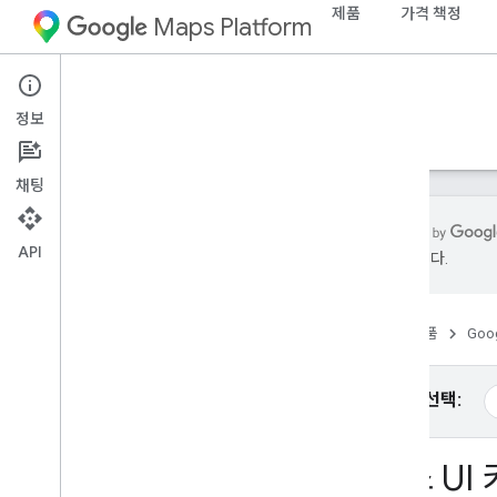
제품
가격 책정
Maps Platform
iOS
Places SDK for iOS
정보
가이드
참조
샘플
리소스
기존
채팅
API
수 있습니다.
i
OS용 Places SDK
개요
홈
제품
Goog
i
OS용 Places Swift SDK
장소 ID
장소 아이콘
플랫폼 선택:
설정
장소 UI
i
OS용 Places SDK 설정