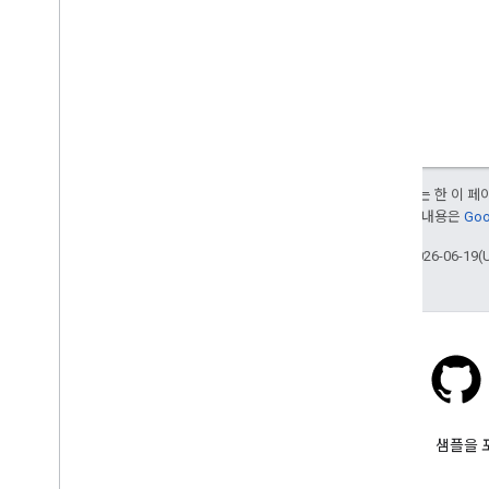
달리 명시되지 않는 한 이 
여됩니다. 자세한 내용은
Goo
최종 업데이트: 2026-06-19(
Stack Overflow
google-maps 태그를 붙여 질문
샘플을 
합니다.