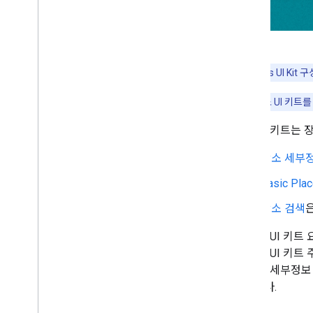
고급 장소 목록 구성요소
맞춤 스타일 지정
맞춤설정 도구
세션 토큰 사용
참고:
Places UI K
경로를 따라 검색
도움말:
장소 UI 키트
오픈소스 라이브러리
라이브러리 결합
장소 UI 키트는
장소 세부
Basic Pla
장소 검색
Places UI
어 장소 UI 키트 
트 장소 세부정보 
구됩니다.