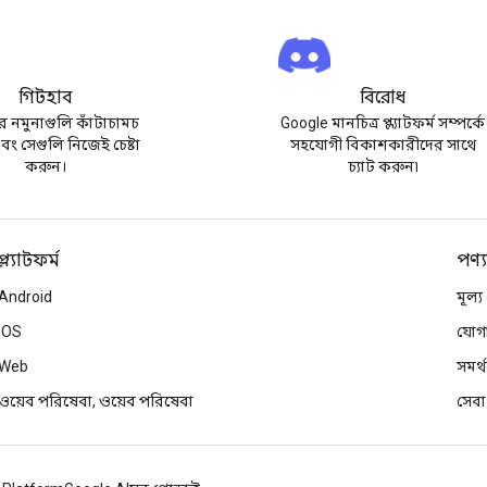
গিটহাব
বিরোধ
 নমুনাগুলি কাঁটাচামচ
Google মানচিত্র প্ল্যাটফর্ম সম্পর্কে
ং সেগুলি নিজেই চেষ্টা
সহযোগী বিকাশকারীদের সাথে
করুন।
চ্যাট করুন৷
প্ল্যাটফর্ম
পণ্
Android
মূল্
iOS
যোগা
Web
সমর্
ওয়েব পরিষেবা, ওয়েব পরিষেবা
সেবা