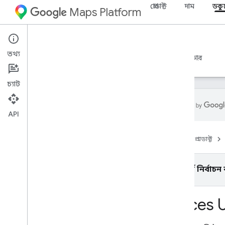
প্রোডাক্ট
দাম
ডকু
Maps Platform
iOS
Places SDK for iOS
তথ্য
নির্দেশিকা
রেফারেন্স
নমুনা
সম্পদ
উত্তরাধিকার
চ্যাট
API
i
OS-এর জন্য SDK-কে রাখে
হোম
প্রোডাক্ট
ওভারভিউ
আইওএসের জন্য সুইফ্ট SDK রাখে
আইডি রাখুন
প্ল্যাটফর্ম নির্বাচ
আইকন রাখুন
Places U
সেটআপ
i
OS এর জন্য Places SDK সেট আপ করুন