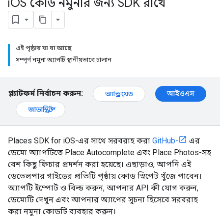
i
OS কোড নমুনার জন্য SDK রাখে
এই পৃষ্ঠায় যা যা আছে
সম্পূর্ণ নমুনা অ্যাপটি স্থানীয়ভাবে চালান
প্ল্যাটফর্ম নির্বাচন করুন:
আইওএস
অ্যান্ড্রয়েড
জাভাস্ক্রিপ্ট
Places SDK for iOS-এর সাথে সরবরাহ করা
GitHub-
এর
ডেমো অ্যাপটিতে Place Autocomplete এবং Place Photos-সহ
বেশ কিছু ফিচার প্রদর্শন করা হয়েছে। এছাড়াও, আপনি এই
ডেভেলপার গাইডের প্রতিটি পৃষ্ঠায় কোড স্নিপেট খুঁজে পাবেন।
অ্যাপটি ইম্পোর্ট ও বিল্ড করুন, আপনার API কী যোগ করুন,
ডেমোটি দেখুন এবং আপনার অ্যাপের সূচনা হিসেবে সরবরাহ
করা নমুনা কোডটি ব্যবহার করুন।