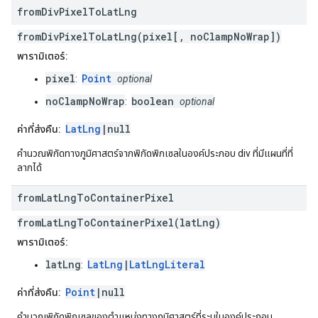
from
Div
Pixel
To
Lat
Lng
fromDivPixelToLatLng(pixel[, noClampNoWrap])
พารามิเตอร์:
pixel
Point
:
optional
noClampNoWrap
boolean
:
optional
LatLng
|null
ค่าที่ส่งคืน:
คำนวณพิกัดทางภูมิศาสตร์จากพิกัดพิกเซลในองค์ประกอบ div ที่มีแผนที่ที่
ลากได้
from
Lat
Lng
To
Container
Pixel
fromLatLngToContainerPixel(latLng)
พารามิเตอร์:
latLng
LatLng
|
LatLngLiteral
:
Point
|null
ค่าที่ส่งคืน:
คำนวณพิกัดพิกเซลของตำแหน่งทางภูมิศาสตร์ที่ระบุในองค์ประกอบ