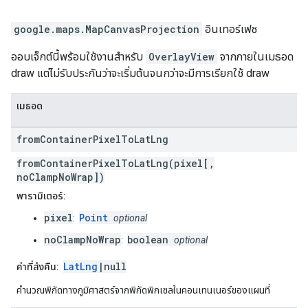
google.maps
.
MapCanvasProjection
อินเทอร์เฟซ
ออบเจ็กต์นี้พร้อมใช้งานสำหรับ
OverlayView
จากภายในเมธอด
draw แต่ไม่รับประกันว่าจะเริ่มต้นจนกว่าจะมีการเรียกใช้ draw
เมธอด
from
Container
Pixel
To
Lat
Lng
fromContainerPixelToLatLng(pixel[,
noClampNoWrap])
พารามิเตอร์:
pixel
Point
:
optional
noClampNoWrap
boolean
:
optional
LatLng
|null
ค่าที่ส่งคืน:
คำนวณพิกัดทางภูมิศาสตร์จากพิกัดพิกเซลในคอนเทนเนอร์ของแผนที่