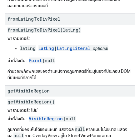
คอนเทนเนอร์ของแผนที่
from
Lat
Lng
To
Div
Pixel
fromLatLngToDivPixel(latLng)
พารามิเตอร์:
latLng
LatLng
|
LatLngLiteral
:
optional
Point
|null
ค่าที่ส่งคืน:
คำนวณพิกัดพิกเซลของตำแหน่งทางภูมิศาสตร์ที่ระบุในองค์ประกอบ DOM
ที่มีแผนที่ที่ลากได้
get
Visible
Region
getVisibleRegion()
พารามิเตอร์:
ไม่มี
VisibleRegion
|null
ค่าที่ส่งคืน:
null
ภูมิภาคที่มองเห็นได้ของแผนที่ แสดงผล
หากแมปไม่มีขนาด แสดง
null
ผล
หาก OverlayView อยู่ใน StreetViewPanorama