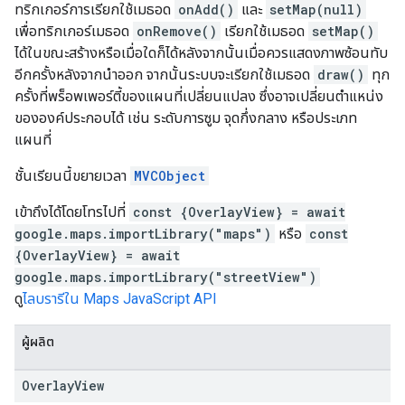
ทริกเกอร์การเรียกใช้เมธอด
onAdd()
และ
setMap(null)
เพื่อทริกเกอร์เมธอด
onRemove()
เรียกใช้เมธอด
setMap()
ได้ในขณะสร้างหรือเมื่อใดก็ได้หลังจากนั้นเมื่อควรแสดงภาพซ้อนทับ
อีกครั้งหลังจากนำออก จากนั้นระบบจะเรียกใช้เมธอด
draw()
ทุก
ครั้งที่พร็อพเพอร์ตี้ของแผนที่เปลี่ยนแปลง ซึ่งอาจเปลี่ยนตำแหน่ง
ขององค์ประกอบได้ เช่น ระดับการซูม จุดกึ่งกลาง หรือประเภท
แผนที่
ชั้นเรียนนี้ขยายเวลา
MVCObject
เข้าถึงได้โดยโทรไปที่
const {OverlayView} = await
google.maps.importLibrary("maps")
หรือ
const
{OverlayView} = await
google.maps.importLibrary("streetView")
ดู
ไลบรารีใน Maps JavaScript API
ผู้ผลิต
Overlay
View