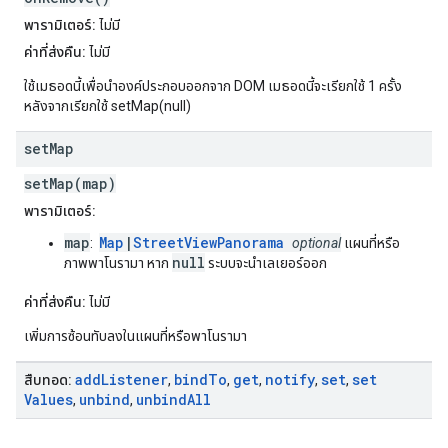
พารามิเตอร์:
ไม่มี
ค่าที่ส่งคืน:
ไม่มี
ใช้เมธอดนี้เพื่อนำองค์ประกอบออกจาก DOM เมธอดนี้จะเรียกใช้ 1 ครั้ง
หลังจากเรียกใช้ setMap(null)
set
Map
setMap(map)
พารามิเตอร์:
map
Map
|
StreetViewPanorama
:
optional
แผนที่หรือ
null
ภาพพาโนรามา หาก
ระบบจะนำเลเยอร์ออก
ค่าที่ส่งคืน:
ไม่มี
เพิ่มการซ้อนทับลงในแผนที่หรือพาโนรามา
add
Listener
bind
To
get
notify
set
set
สืบทอด:
,
,
,
,
,
Values
unbind
unbind
All
,
,