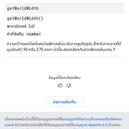
get
World
Width
getWorldWidth()
พารามิเตอร์:
ไม่มี
number
ค่าที่ส่งคืน:
ความกว้างของโลกในหน่วยพิกเซลในระดับการซูมปัจจุบัน สําหรับการฉายที่มี
มุมส่วนหัว 90 หรือ 270 องศา ค่านี้จะสอดคล้องกับช่วงพิกเซลในแกน Y
ข้อมูลนี้มีประโยชน์ไหม
ส่งความคิดเห็น
เนื้อหาของหน้าเว็บนี้ได้รับอนุญาตภายใต้
ใบอนุญาตที่ต้องระบุที่มาของครีเอทีฟคอม
มอนส์ 4.0
และตัวอย่างโค้ดได้รับอนุญาตภายใต้
ใบอนุญาต Apache 2.0
เว้นแต่จะ