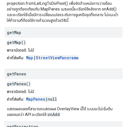
projection.fromLatLngToDivPixel() เพื่อจัดตำแหน่งการวางซ้อน
อย่างถูกต้องเทียบกับ MapPanes เมธอดนี้จะเรียกใช้หลังจาก onAdd()
และจะเรียกใช้เมื่อมีการเปลี่ยนแปลงระดับการซูมหรือจุดกึ่งกลาง ไม่แนะนำ
ให้ทำงานที่ต้องใช้การคำนวณสูงด้วยวิธีนี้
get
Map
getMap()
พารามิเตอร์:
ไม่มี
Map
|
StreetViewPanorama
ค่าที่ส่งคืน:
get
Panes
getPanes()
พารามิเตอร์:
ไม่มี
MapPanes
|null
ค่าที่ส่งคืน:
แสดงผลแผงที่สามารถแสดงผล OverlayView นี้ได้ ระบบจะไม่เริ่มต้น
onAdd
แผงจนกว่า API จะเรียกใช้
get
Projection