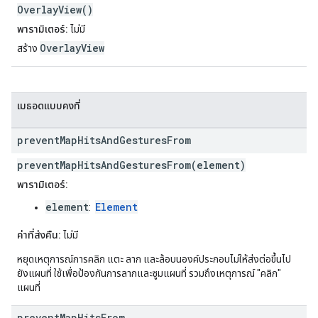
OverlayView()
พารามิเตอร์:
ไม่มี
OverlayView
สร้าง
เมธอดแบบคงที่
prevent
Map
Hits
And
Gestures
From
preventMapHitsAndGesturesFrom(element)
พารามิเตอร์:
element
Element
:
ค่าที่ส่งคืน:
ไม่มี
หยุดเหตุการณ์การคลิก แตะ ลาก และล้อบนองค์ประกอบไม่ให้ส่งต่อขึ้นไป
ยังแผนที่ ใช้เพื่อป้องกันการลากและซูมแผนที่ รวมถึงเหตุการณ์ "คลิก"
แผนที่
prevent
Map
Hits
From