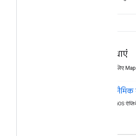
सुविधाएं
iOS के लिए Maps 
डाइनैमिक 
किसी iOS ऐप्लिक
जोड़ें.