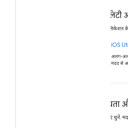
यूटिलिटी औ
iOS ऐप्लिकेशन के 
code
i
OS Uti
अलग-अलग 
मदद से अप
सहायता 
मदद पाएं चुनें. मद