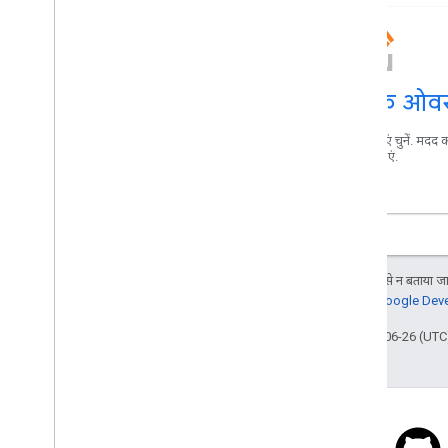
स्टैक ओवर
मदद पाएं चुनें. मदद 
वर्मा बनाएं.
जब तक कुछ अलग से न बताया जाए
जानकारी के लिए,
Google Devel
आखिरी बार 2024-06-26 (UTC)