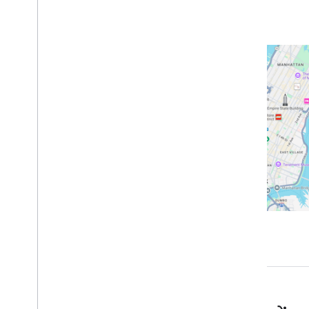
शिक्षण सामग्री
मार्कर के साथ मैप जोड़ें
मौजूदा जगह चुनें
कोई मैप बनाएं
मैप जोड़ना
एक मैप कॉन्फ़िगर करें
मैप और टाइल के कोऑर्डिनेट
कारोबार और अन्य लोकप्रिय जगहें
सड़क दृश्य
Google मैप लॉन्च करें
मैप को पसंद के मुताबिक बनाना
मैप के साथ इंटरैक्ट करना
कैमरा और व्यू
कंट्रोल और हाथ के जेस्चर
इवेंट
जगह की जानकारी का डेटा
रिवर्स जियोकोडिंग