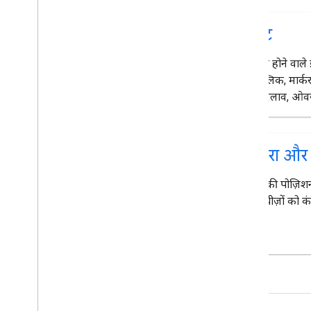
इवेंट
मैप पर होने वाले इव
मैप क्लिक, मार्क
गए बदलाव, ओवरले
कैमरा और व
कैमरे की पोज़िश
जैसी चीज़ों को कंट