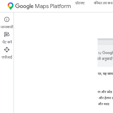
प्रॉडक्ट
कीमत तय कर
Maps Platform
iOS
Maps SDK for iOS
जानकारी
गाइड
रेफ़रंस
सैंपल
संसाधन
चैट करें
एपीआई
एआई से मिले अनुवादों म
i
OS के लिए Maps SDK टूल
खास जानकारी
इस पेज पर, यह जानक
शुरू करें
सेटअप
सुविधाएं
i
OS के लिए Maps SDK टूल सेट अप करना
ऐप्लिकेशन और कोड 
Xcode प्रोजेक्ट सेट अप करना
यूटिलिटी और हेल्पर ला
वर्शन
सहायता और मदद