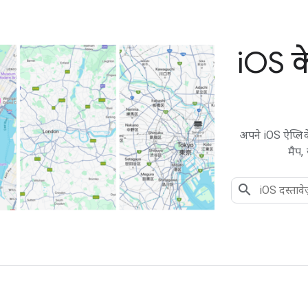
i
OS क
अपने iOS ऐप्लिक
मैप,