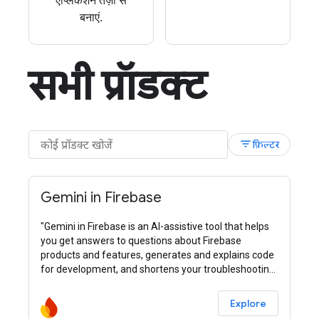
ऐप्लिकेशन तेज़ी से
बनाएं.
सभी प्रॉडक्ट
filter_list
फ़िल्टर
Gemini in Firebase
"Gemini in Firebase is an AI-assistive tool that helps
you get answers to questions about Firebase
products and features, generates and explains code
for development, and shortens your troubleshooting
process."
Explore