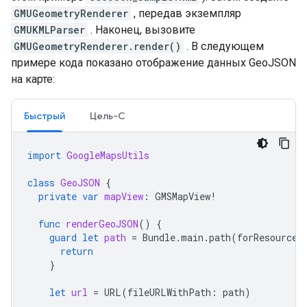
GMUGeometryRenderer
, передав экземпляр
GMUKMLParser
. Наконец, вызовите
GMUGeometryRenderer.render()
. В следующем
примере кода показано отображение данных GeoJSON
на карте:
Быстрый
Цель-C
import
GoogleMapsUtils
class
GeoJSON
{
private
var
mapView
:
GMSMapView
!
func
renderGeoJSON
()
{
guard
let
path
=
Bundle
.
main
.
path
(
forResource
:
return
}
let
url
=
URL
(
fileURLWithPath
:
path
)