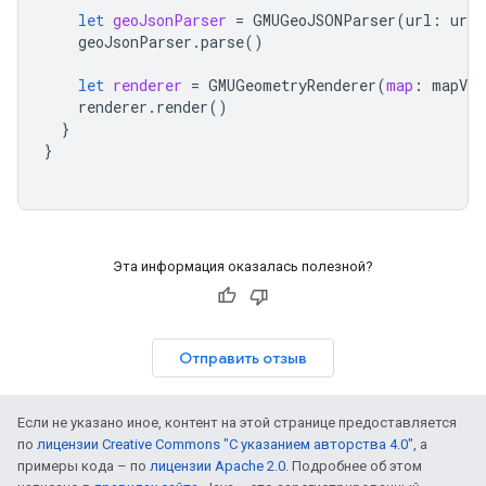
let
geoJsonParser
=
GMUGeoJSONParser
(
url
:
url
)
geoJsonParser
.
parse
()
let
renderer
=
GMUGeometryRenderer
(
map
:
mapVie
renderer
.
render
()
}
}
Эта информация оказалась полезной?
Отправить отзыв
Если не указано иное, контент на этой странице предоставляется
по
лицензии Creative Commons "С указанием авторства 4.0"
, а
примеры кода – по
лицензии Apache 2.0
. Подробнее об этом