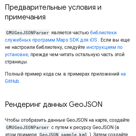
Предварительные условия и
примечания
GMUGeoJSONParser
является частью
библиотеки
служебных программ Maps SDK для iOS
. Если вы еще
не настроили библиотеку, следуйте
инструкциям по
установке,
прежде чем читать остальную часть этой
страницы.
Полный пример кода см. в примерах приложений
на
GitHub
.
Рендеринг данных Geo
JSON
Чтобы отобразить данные GeoJSON на карте, создайте
GMUGeoJSONParser
с путем к ресурсу GeoJSON (в
этом примере
GeoJSON_sample.kml
). Затем создайте