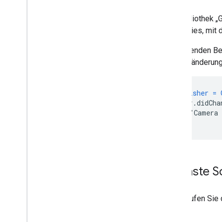
Auf Karten zeichnen
Die Bibliothek 
Markierungen
Properties, mit
Erweiterte Markierungen
Im folgenden Be
Markierungsereignisse und Gesten
Kameraänderung
Infofenster
Formen
Boden-Overlays
let publisher = 
Kachelebenen
publisher.didCha
print("Camera 
}
Open-Source-Bibliotheken
Dienstprogrammbibliothek
Bibliothek kombinieren
Nächste Sc
Rufen Sie