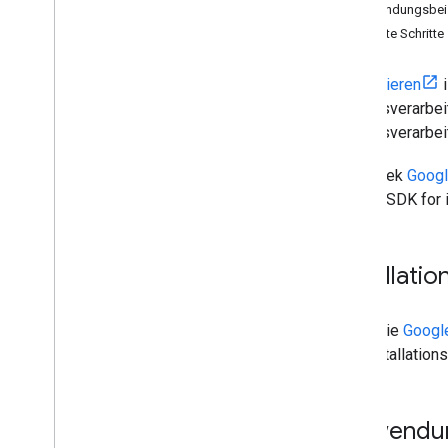
Anleitungen
Verwendungsbei
Karte mit Markierung hinzufügen
Nächste Schritte
Aktuellen Ort auswählen
Kombinieren
i
Karte erstellen
Ereignisverarbe
Karte hinzufügen
Ereignisverarbeit
Karte konfigurieren
Karten- und Kachelkoordinaten
Bibliothek
Goog
Unternehmen und andere POIs
Places SDK for 
Street View
Google Maps starten
Karten anpassen
Installatio
Mit der Karte interagieren
Siehe die
Googl
Kamera und Ansicht
und Installation
Steuerelemente und Touch-Gesten
Ereignisse
Standortdaten
Verwendun
Umgekehrte Geocodierung