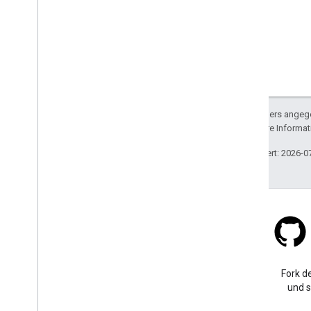
Sofern nicht anders angege
lizenziert. Weitere Informa
Zuletzt aktualisiert: 2026-0
Stack Overflow
Eine Frage in der google-
Fork de
maps-sdk-ios-Tagkategorie
und s
stellen.