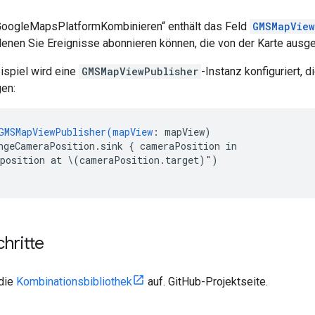
„GoogleMapsPlatformKombinieren“ enthält das Feld
GMSMapView
 denen Sie Ereignisse abonnieren können, die von der Karte aus
ispiel wird eine
GMSMapViewPublisher
-Instanz konfiguriert, 
en:
GMSMapViewPublisher(mapView
:
mapView)
ngeCameraPosition.sink { cameraPosition in
position at \(cameraPosition.target)")
hritte
 die
Kombinationsbibliothek
auf. GitHub-Projektseite.