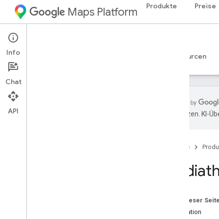
Produkte
Preise
Maps Platform
iOS
Maps SDK for iOS
Info
Leitfäden
Referenzen
Beispiele
Ressourcen
Chat
API
übersetzen. KI-Üb
Maps SDK for i
OS
Übersicht
Startseite
Produ
Einrichtung
Mediat
Maps SDK for i
OS einrichten
Xcode-Projekt einrichten
Versionen
Auf dieser Seit
Installation