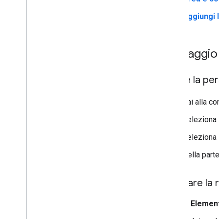
Tutorial: evidenziare una rete
Aggiungi l
stradale
Verificare uno stile mappa di
cui è stata eseguita la
migrazione automatica
Passaggio 
Modifiche agli elementi della
mappa
Creare e utilizzare gli stili di
Aprire la pe
mappa
Modificare le impostazioni della
Vai alla c
mappa
Esempi e linee guida per lo stile
Seleziona
Risoluzione dei problemi
Seleziona
Stile JSON
Stili basati sui dati per i set di dati
Nella parte
Stili basati sui dati per i confini
Stilizzare la
Interagire con la mappa
Videocamera e vista
In
Element
Controlli e gesti