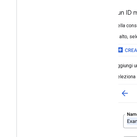
Crea un ID 
Nella cons
In alto, s
Aggiungi u
Seleziona i