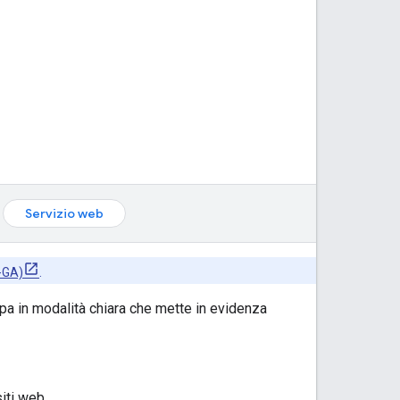
Servizio web
-GA)
.
appa in modalità chiara che mette in evidenza
siti web.