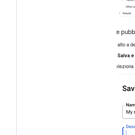
Salva e pubbl
In alto a d
In
Salva e
Seleziona