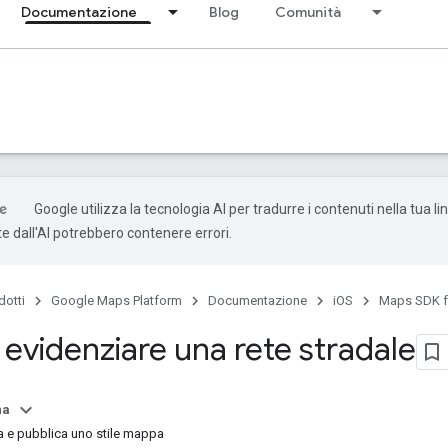
Documentazione
Blog
Comunità
Google utilizza la tecnologia AI per tradurre i contenuti nella tua li
e dall'AI potrebbero contenere errori.
dotti
Google Maps Platform
Documentazione
iOS
Maps SDK f
: evidenziare una rete stradale
na
a e pubblica uno stile mappa