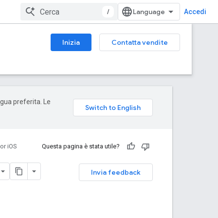
/
Accedi
Inizia
Contatta vendite
ngua preferita. Le
or iOS
Questa pagina è stata utile?
Invia feedback