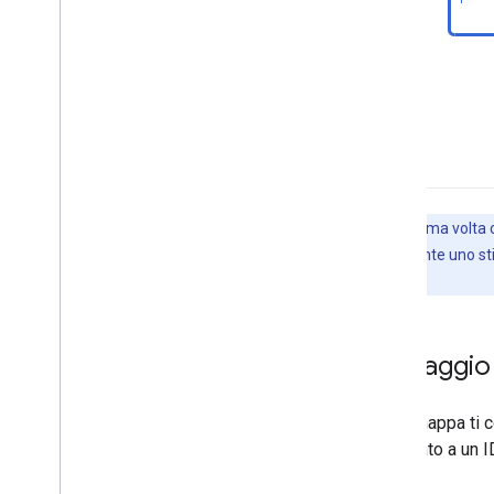
Nota:
la prima volta
successivamente uno sti
lo stile.
Passaggio 
Un ID mappa ti c
associato a un I
app.