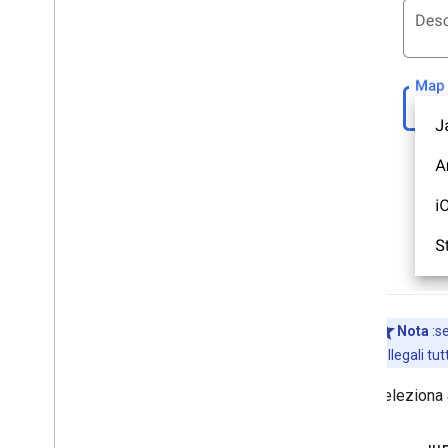
Nota
:se
collegali tut
Seleziona