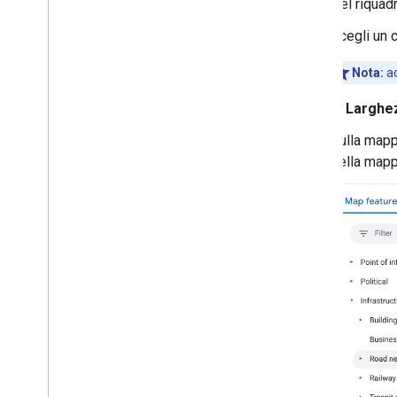
Eventi
Nel riquadr
Dati sulla posizione
Scegli un 
Geocodifica inversa
Nota:
ac
Disegna sulla mappa
In
Larghez
Indicatori
indicatori avanzati
Sulla mapp
Eventi e gesti dell'indicatore
della mappa
Finestre informative
Forme
Overlay del suolo
Livelli di riquadro
Librerie open source
Libreria utilità
Combina raccolta