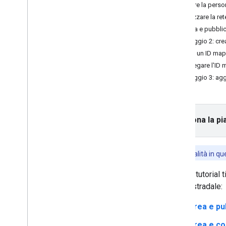
Tutorial
Aprire la pers
Aggiungere una mappa con un
Stilizzare la re
indicatore
Salva e pubblic
Selezione del luogo attuale
Passaggio 2: cre
Crea un ID ma
Crea una mappa
Collegare l'ID 
Aggiungere una mappa
Passaggio 3: aggi
Configurare una mappa
Coordinate mappa e riquadri
Attività e altri punti d'interesse
Street View
Seleziona la pi
Avvia Google Maps
Personalizzare le mappe
Le funzionalità in q
Panoramica
Gestire gli ID mappa
Questo tutorial 
Personalizzazione delle mappe
la rete stradale:
basata su cloud
Panoramica
Crea e pu
Inizia
Iniziare e configurare
Crea e co