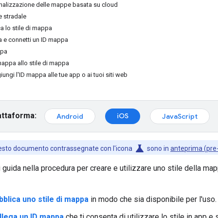
onalizzazione delle mappe basata su cloud
te stradale
a lo stile di mappa
a e connetti un ID mappa
ppa
mappa allo stile di mappa
ungi l'ID mappa alle tue app o ai tuoi siti web
attaforma:
iOS
Android
JavaScript
science
uesto documento contrassegnate con l'icona
sono in
anteprima (pre
ti guida nella procedura per creare e utilizzare uno stile della m
bblica uno stile di mappa
in modo che sia disponibile per l'uso.
llega un ID mappa
che ti consenta di utilizzare lo stile in app e 