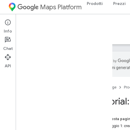
Prodotti
Prezzi
Maps Platform
iOS
Maps SDK for iOS
Info
Guide
Riferimento
Esempi
Risorse
Chat
API
traduzioni generat
Maps SDK for i
OS
Panoramica
Home page
Pro
Configurazione
Tutorial
Configura Maps SDK for i
OS
Configurare un progetto Xcode
Versioni
Su questa pagi
Passaggio 1: cre