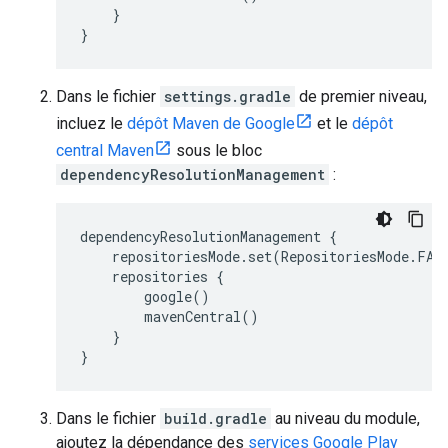
    }
} 
Dans le fichier
settings.gradle
de premier niveau,
incluez le
dépôt Maven de Google
et le
dépôt
central Maven
sous le bloc
dependencyResolutionManagement
:
dependencyResolutionManagement {
    repositoriesMode.set(RepositoriesMode.FAI
    repositories {
        google()
        mavenCentral()
    }
} 
Dans le fichier
build.gradle
au niveau du module,
ajoutez la dépendance des
services Google Play