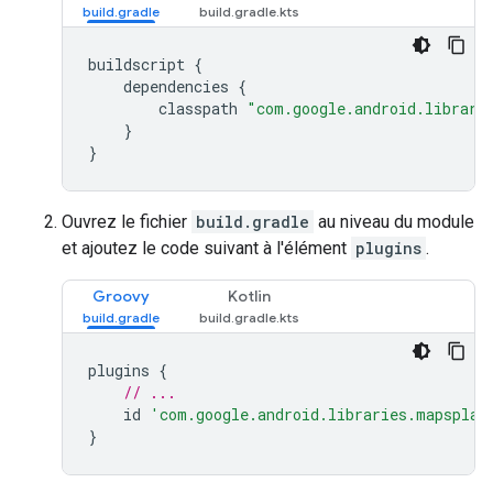
buildscript {
    dependencies {
        classpath 
"com.google.android.librari
    }
}
Ouvrez le fichier
build.gradle
au niveau du module
et ajoutez le code suivant à l'élément
plugins
.
Groovy
Kotlin
plugins 
{
// ...
    id 
'com.google.android.libraries.mapsplat
}