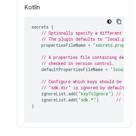
Kotlin
secrets 
{
// Optionally specify a different file
// The plugin defaults to "local.prope
    propertiesFileName 
=
"secrets.properti
// A properties file containing defaul
// checked in version control.
    defaultPropertiesFileName 
=
"local.def
// Configure which keys should be ignor
// "sdk.dir" is ignored by default.
    ignoreList
.
add
(
"keyToIgnore"
)
// Ignor
    ignoreList
.
add
(
"sdk.*"
)
// Ignor
}