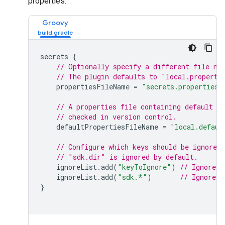
properties.
Groovy
secrets 
{
// Optionally specify a different file na
// The plugin defaults to "local.properti
    propertiesFileName 
=
"secrets.properties"
// A properties file containing default s
// checked in version control.
    defaultPropertiesFileName 
=
"local.defaul
// Configure which keys should be ignored 
// "sdk.dir" is ignored by default.
    ignoreList
.
add
(
"keyToIgnore"
)
// Ignore t
    ignoreList
.
add
(
"sdk.*"
)
// Ignore a
}