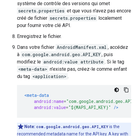
système de contrôle des versions qui omet
secrets.properties
et que vous n'avez pas encore
créé de fichier
secrets.properties
localement
pour fournir votre clé API.
Enregistrez le fichier.
Dans votre fichier
AndroidManifest.xml
, accédez
à
com.google.android.geo.API_KEY
, puis
modifiez le
android:value attribute
. Si le tag
<meta-data>
n'existe pas, créez-le comme enfant
du tag
<application>
.
<meta-data
android:name
=
"com.google.android.geo.API_
android:value
=
"${MAPS_API_KEY}"
/>
Note:
com.google.android.geo.API_KEY
is the
recommended metadata name for the API key. A key with