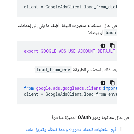
client
=
GoogleAdsClient
.
load_from_dict
(
confi
في حال استخدام متغيرات البيئة، أضِف ما يلي إلى إعدادات
bash
أو بيئتك:
export
GOOGLE_ADS_USE_ACCOUNT_DEFAULT_CREDEN
بعد ذلك، استخدِم الطريقة
load_from_env
:
from
google.ads.googleads.client
import
Googl
client
=
GoogleAdsClient
.
load_from_env
()
في حال معالجة رموز OAuth المميزة مباشرةً
اتّبِع الخطوات لإعداد مشروع وحدة تحكّم وتنزيل ملف