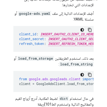
الإعدادات التي تختارها:
أضِف الإعدادات التالية إلى ملف
google-ads.yaml
أو
سلسلة YAML:
client_id
:
INSERT_OAUTH2_CLIENT_ID_HERE
client_secret
:
INSERT_OAUTH2_CLIENT_SECRET_HE
refresh_token
:
INSERT_REFRESH_TOKEN_HERE
بعد ذلك، استخدِم الطريقتَين
load_from_storage
أو
:
load_from_string
from
google.ads.googleads.client
import
Googl
client
=
GoogleAdsClient
.
load_from_storage
()
في حال استخدام
dict
لضبط المكتبة، أدرِج أزواج القيم
والمفاتيح التالية واستخدِم الط101}ريقة