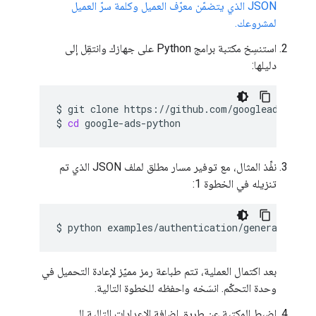
JSON الذي يتضمّن معرّف العميل وكلمة سرّ العميل
لمشروعك.
استنسِخ مكتبة برامج Python على جهازك وانتقِل إلى
دليلها:
$
git
clone
https://github.com/googleads/googl
$
cd
نفِّذ المثال، مع توفير مسار مطلق لملف JSON الذي تم
تنزيله في الخطوة 1:
$
python
examples/authentication/generate_use
بعد اكتمال العملية، تتم طباعة رمز مميّز لإعادة التحميل في
وحدة التحكّم. انسَخه واحفظه للخطوة التالية.
اضبط المكتبة عن طريق إضافة الإعدادات التالية إلى