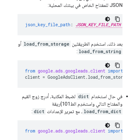
JSON للمفتاح الخاص في بيئتك المحلية:
json_key_file_path
:
JSON_KEY_FILE_PATH
بعد ذلك، استخدِم الطريقتَين
load_from_storage
أو
:
load_from_string
from
google.ads.googleads.client
import
Googl
client
=
GoogleAdsClient
.
load_from_storage
()
في حال استخدام
dict
لضبط المكتبة، أدرِج زوج القيم
والمفتاح التالي واستخدِم الط101}ريقة
load_from_dict
، مع تمرير الإعدادات
dict
:
from
google.ads.googleads.client
import
Googl