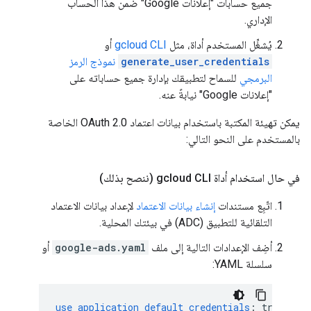
جميع حسابات "إعلانات Google" ضمن هذا الحساب
الإداري.
يُشغِّل المستخدم أداة، مثل
gcloud CLI
أو
generate_user_credentials
نموذج الرمز
البرمجي
للسماح لتطبيقك بإدارة جميع حساباته على
"إعلانات Google" نيابةً عنه.
يمكن تهيئة المكتبة باستخدام بيانات اعتماد OAuth 2.0 الخاصة
بالمستخدم على النحو التالي:
في حال استخدام أداة gcloud CLI (ننصح بذلك)
اتّبِع مستندات
إنشاء بيانات الاعتماد
لإعداد بيانات الاعتماد
التلقائية للتطبيق (ADC) في بيئتك المحلية.
أضِف الإعدادات التالية إلى ملف
google-ads.yaml
أو
سلسلة YAML:
use_application_default_credentials
:
true