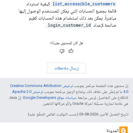
list_accessible_customers
كيفية استرداد
قائمة بجميع الحسابات التي يمكن للمستخدم الوصول إليها
مباشرةً. يمكن بعد ذلك استخدام هذه الحسابات كقيم
صالحة لإعداد
login_customer_id
.
هل كان المحتوى مفيدًا؟
إرسال ملاحظات
إنّ محتوى هذه الصفحة مرخّص بموجب
ترخيص Creative Commons Attribution
4.0‏
ما لم يُنصّ على خلاف ذلك، ونماذج الرموز مرخّصة بموجب
ترخيص Apache 2.0‏
.
للاطّلاع على التفاصيل، يُرجى مراجعة
سياسات موقع Google Developers‏
. إنّ Java
هي علامة تجارية مسجَّلة لشركة Oracle و/أو شركائها التابعين.
تاريخ التعديل الأخير: 2026-08-03 (حسب التوقيت العالمي المتفَّق عليه)
المدونة