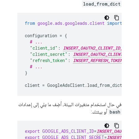
load_from_dict
from
google.ads.googleads.client
import
Googl
configuration
=
{
# ...
"client_id"
:
INSERT_OAUTH2_CLIENT_ID_HERE
"client_secret"
:
INSERT_OAUTH2_CLIENT_SECRE
"refresh_token"
:
INSERT_REFRESH_TOKEN_HERE
# ...
}
client
=
GoogleAdsClient
.
load_from_dict
(
confi
في حال استخدام متغيرات البيئة، أضِف ما يلي إلى إعدادات
bash
أو بيئتك:
export
GOOGLE_ADS_CLIENT_ID
=
INSERT_OAUTH2_CLI
export
GOOGLE_ADS_CLIENT_SECRET
=
INSERT_OAUTH2