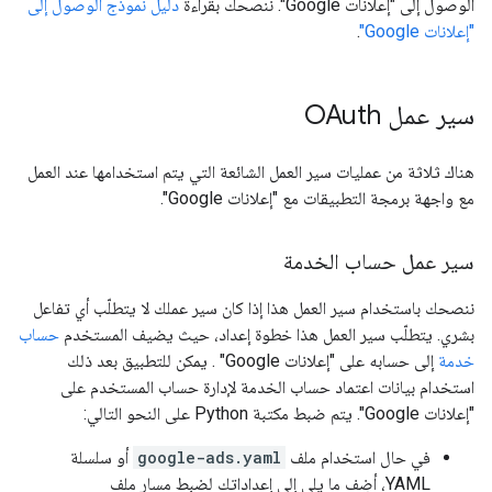
الوصول إلى "إعلانات Google". ننصحك بقراءة
دليل نموذج الوصول إلى
"إعلانات Google"
.
سير عمل OAuth
هناك ثلاثة من عمليات سير العمل الشائعة التي يتم استخدامها عند العمل
مع واجهة برمجة التطبيقات مع "إعلانات Google".
سير عمل حساب الخدمة
ننصحك باستخدام سير العمل هذا إذا كان سير عملك لا يتطلّب أي تفاعل
بشري. يتطلّب سير العمل هذا خطوة إعداد، حيث يضيف المستخدم
حساب
خدمة
إلى حسابه على "إعلانات Google" . يمكن للتطبيق بعد ذلك
استخدام بيانات اعتماد حساب الخدمة لإدارة حساب المستخدم على
"إعلانات Google". يتم ضبط مكتبة Python على النحو التالي:
في حال استخدام ملف
google-ads.yaml
أو سلسلة
YAML، أضِف ما يلي إلى إعداداتك لضبط مسار ملف