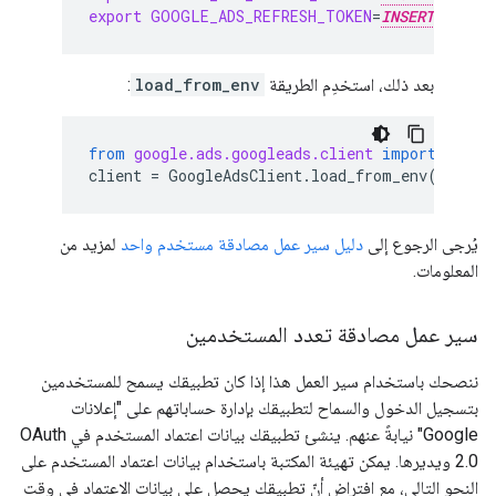
export
GOOGLE_ADS_REFRESH_TOKEN
=
INSERT_REFRES
بعد ذلك، استخدِم الطريقة
load_from_env
:
from
google.ads.googleads.client
import
Googl
client
=
GoogleAdsClient
.
load_from_env
()
يُرجى الرجوع إلى
دليل سير عمل مصادقة مستخدم واحد
لمزيد من
المعلومات.
سير عمل مصادقة تعدد المستخدمين
ننصحك باستخدام سير العمل هذا إذا كان تطبيقك يسمح للمستخدمين
بتسجيل الدخول والسماح لتطبيقك بإدارة حساباتهم على "إعلانات
Google" نيابةً عنهم. ينشئ تطبيقك بيانات اعتماد المستخدم في OAuth
2.0 ويديرها. يمكن تهيئة المكتبة باستخدام بيانات اعتماد المستخدم على
النحو التالي، مع افتراض أنّ تطبيقك يحصل على بيانات الاعتماد في وقت