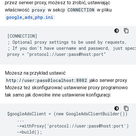
przez serwer proxy, możesz to zrobić, ustawiając
właściwość
proxy
w sekcji
CONNECTION
w pliku
google_ads_php.ini
:
[CONNECTION]
; Optional proxy settings to be used by requests.
; If you don't have username and password, just spec
proxy = "protocol://user:pass@host:port"
Możesz na przykład ustawić
http://user:pass@localhost:8082
jako serwer proxy.
Możesz też skonfigurować ustawienie proxy programowo
tak samo jak dowolne inne ustawienie konfiguracji:
$googleAdsClient = (new GoogleAdsClientBuilder())
    ...
    ->withProxy('protocol://user:pass@host:port')
    ->build();