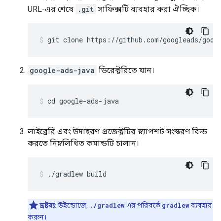
URL-এর শেষে
.git
সাফিক্সটি ব্যবহার করা ঐচ্ছিক।
google-ads-java
ডিরেক্টরিতে যান।
cd
google
-
ads
-
java
লাইব্রেরি এবং উদাহরণ প্রজেক্টটির স্ন্যাপশট সংস্করণ বিল্ড
করতে নিম্নলিখিত কমান্ডটি চালান।
.
/
gradlew
build
দ্রষ্টব্য:
উইন্ডোজে,
./gradlew
এর পরিবর্তে
gradlew
ব্যবহার
করুন।