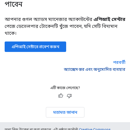
পাবেন
আপনার গুগল অ্যাডস ম্যানেজার অ্যাকাউন্টের
এপিআই সেন্টার
পেজে ডেভেলপার টোকেনটি খুঁজে পাবেন, যদি সেটি বিদ্যমান
থাকে।
এপিআই সেন্টারে প্রবেশ করুন
পরবর্তী
অ্যাক্সেস স্তর এবং অনুমোদিত ব্যবহার
এটি কাজে লেগেছে?
মতামত জানান
অন্য কিছু উল্লেখ না করা থাকলে, এই পৃষ্ঠার কন্টেন্ট
Creative Commons