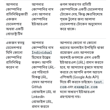
আপনার
আপনার
গুগল সাধারণত প্রতিটি
কোম্পানির
কোম্পানির নাম
কোম্পানিকে একটি ডেভেলপার
প্রতিনিধিত্বকারী
এবং আপনার
টোকেন দেয়, কিন্তু ক্ষেত্রবিশেষে
একজন
কোম্পানির
পৃথক টুলের জন্য আলাদা
ডেভেলপার
ইউআরএল
ডেভেলপার টোকেন অনুমোদন
অথবা একটি
করে থাকে।
প্রোডাক্ট টিম
একজন স্বতন্ত্র
আপনার
আপনার কোনো না কোনো
ডেভেলপার
কোম্পানির নাম
ধরনের অনলাইন উপস্থিতি থাকা
Individual
যিনি কোনো
প্রয়োজন এবং আপনাকে
কোম্পানির
হিসেবে উল্লেখ
অবশ্যই গুগলকে এমন একটি
প্রতিনিধিত্ব
করুন। আপনি
ইউআরএল (URL) প্রদান করতে
করেন না
কোম্পানির URL-
হবে, যা আমাদের বুঝতে সাহায্য
এর পরিবর্তে
করবে যে আপনি গুগল অ্যাডস
বিকল্প URL,
এপিআই (Google Ads API)
test
.
যেমন আপনার
দিয়ে কী করতে চাইছেন।
com
example
.
com
GitHub
এবং
প্রোফাইল URL বা
মতো সাধারণ ইউআরএল
LinkedIn
গ্রহণযোগ্য নয়।
প্রোফাইল URL,
প্রদান করতে