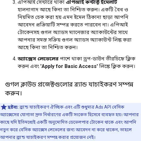
এপিআই সেন্টারে থাকা
এপিআই কন্টাক্ট ইমেলটি
হালনাগাদ আছে কিনা তা নিশ্চিত করুন। একটি বৈধ ও
নিয়মিত চেক করা হয় এমন ইমেল ঠিকানা ছাড়া আপনি
আবেদন প্রক্রিয়াটি সম্পন্ন করতে পারবেন না। এপিআই
টোকেনসহ গুগল অ্যাডস ম্যানেজার অ্যাকাউন্টের সাথে
আপনার সমস্ত সক্রিয় গুগল অ্যাডস অ্যাকাউন্ট লিঙ্ক করা
আছে কিনা তা নিশ্চিত করুন।
অ্যাক্সেস লেভেলের
পাশে থাকা ড্রপ-ডাউন তীরচিহ্নে ক্লিক
করুন এবং
'Apply for Basic Access'
লিঙ্কে ক্লিক করুন।
গুগল ক্লাউড প্রজেক্টগুলোর ব্র্যান্ড যাচাইকরণ সম্পন্ন
করুন।
দ্রষ্টব্য:
ব্র্যান্ড যাচাইকরণ ঐচ্ছিক এবং এটি শুধুমাত্র Ads API বেসিক
অ্যাক্সেসের যোগ্যতা দ্রুত নির্ধারণের একটি সংকেত হিসেবে ব্যবহৃত হয়। আপনার
কাছে যদি ইতিমধ্যেই একটি অনুমোদিত ডেভেলপার টোকেন থাকে এবং আপনি
নতুন করে বেসিক অ্যাক্সেস লেভেলের জন্য আবেদন না করে থাকেন, তাহলে
আপনার ব্র্যান্ড যাচাইকরণ সম্পন্ন করার প্রয়োজন নেই।