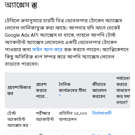
অ্যাক্সেস স্তর
টেবিলে ক্রমানুসারে চারটি ভিন্ন ডেভেলপার টোকেন অ্যাক্সেস
লেভেল তালিকাভুক্ত করা আছে। আপনার যদি আগে থেকেই
Google Ads API অ্যাক্সেস না থাকে, তাহলে আপনি টেস্ট
অ্যাকাউন্ট অ্যাক্সেস লেভেলের একটি ডেভেলপার টোকেন
পাওয়ার জন্য
সাইন আপ করে
শুরু করতে পারেন। অ্যাপ্লিকেশনে
কিছু অতিরিক্ত ধাপ সম্পন্ন করে আপনি অ্যাক্সেস লেভেল
বাড়াতে পারবেন।
পর্যালোচন
প্রবেশ
দৈনিক
কীভাবে
করতে
প্রবেশাধিকার
করতে
কার্যক্রমের সীমা
আবেদন
সাধারণত
স্তর
১
পারে...
করবেন
কত সময়
লাগে?
টেস্ট
পরীক্ষার
প্রতিদিন ১৫,০০০
নির্দেশাবলী
অ্যাকাউন্ট
অ্যাকাউন্ট
অপারেশন
অ্যাক্সেস স্তর