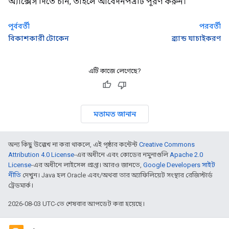
অ্যাক্সেস দিতে চান, তাহলে আবেদনপত্রটি পূরণ করুন।
পূর্ববর্তী
পরবর্তী
বিকাশকারী টোকেন
ব্র্যান্ড যাচাইকরণ
এটি কাজে লেগেছে?
মতামত জানান
অন্য কিছু উল্লেখ না করা থাকলে, এই পৃষ্ঠার কন্টেন্ট
Creative Commons
Attribution 4.0 License
-এর অধীনে এবং কোডের নমুনাগুলি
Apache 2.0
License
-এর অধীনে লাইসেন্স প্রাপ্ত। আরও জানতে,
Google Developers সাইট
নীতি
দেখুন। Java হল Oracle এবং/অথবা তার অ্যাফিলিয়েট সংস্থার রেজিস্টার্ড
ট্রেডমার্ক।
2026-08-03 UTC-তে শেষবার আপডেট করা হয়েছে।