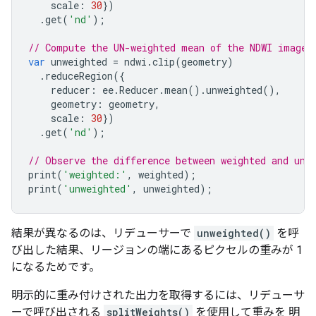
scale
:
30
})
.
get
(
'nd'
);
// Compute the UN-weighted mean of the NDWI image 
var
unweighted
=
ndwi
.
clip
(
geometry
)
.
reduceRegion
({
reducer
:
ee
.
Reducer
.
mean
().
unweighted
(),
geometry
:
geometry
,
scale
:
30
})
.
get
(
'nd'
);
// Observe the difference between weighted and unw
print
(
'weighted:'
,
weighted
);
print
(
'unweighted'
,
unweighted
);
結果が異なるのは、リデューサーで
unweighted()
を呼
び出した結果、リージョンの端にあるピクセルの重みが 1
になるためです。
明示的に重み付けされた出力を取得するには、リデューサ
ーで呼び出される
splitWeights()
を使用して重みを 明