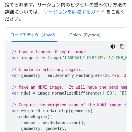
捨てられます。リージョン内のピクセルの重み付け方法の
詳細については、
リージョンを削減するガイド
をご覧く
ださい。
コードエディタ（JavaScript）
Colab（Python）
// Load a Landsat 8 input image.
var
image
=
ee
.
Image
(
'LANDSAT/LC08/C02/T1/LC08_044
// Create an arbitrary region.
var
geometry
=
ee
.
Geometry
.
Rectangle
(
-
122.496
,
37.
// Make an NDWI image.  It will have one band name
var
ndwi
=
image
.
normalizedDifference
([
'B3'
,
'B5'
]
// Compute the weighted mean of the NDWI image cli
var
weighted
=
ndwi
.
clip
(
geometry
)
.
reduceRegion
({
reducer
:
ee
.
Reducer
.
mean
(),
geometry
:
geometry
,