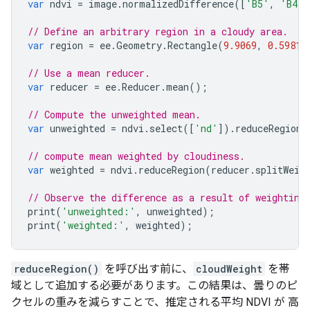
var
ndvi
=
image
.
normalizedDifference
([
'B5'
,
'B4'
]
// Define an arbitrary region in a cloudy area.
var
region
=
ee
.
Geometry
.
Rectangle
(
9.9069
,
0.5981
,
// Use a mean reducer.
var
reducer
=
ee
.
Reducer
.
mean
();
// Compute the unweighted mean.
var
unweighted
=
ndvi
.
select
([
'nd'
]).
reduceRegion
(
// compute mean weighted by cloudiness.
var
weighted
=
ndvi
.
reduceRegion
(
reducer
.
splitWeig
// Observe the difference as a result of weighting
print
(
'unweighted:'
,
unweighted
);
print
(
'weighted:'
,
weighted
);
reduceRegion()
を呼び出す前に、
cloudWeight
を帯
域として追加する必要があります。この結果は、曇りのピ
クセルの重みを減らすことで、推定される平均 NDVI が 高