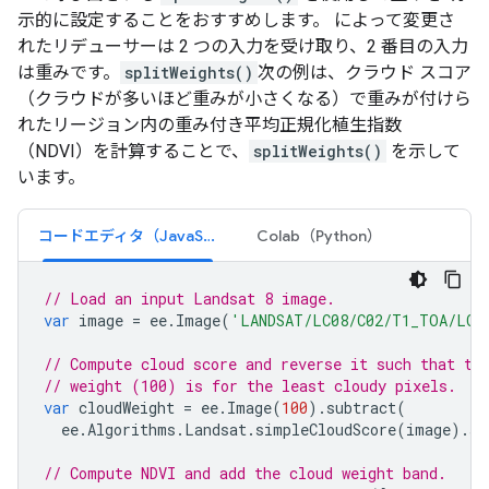
示的に設定することをおすすめします。 によって変更さ
れたリデューサーは 2 つの入力を受け取り、2 番目の入力
は重みです。
splitWeights()
次の例は、クラウド スコア
（クラウドが多いほど重みが小さくなる）で重みが付けら
れたリージョン内の重み付き平均正規化植生指数
（NDVI）を計算することで、
splitWeights()
を示して
います。
コードエディタ（JavaScript）
Colab（Python）
// Load an input Landsat 8 image.
var
image
=
ee
.
Image
(
'LANDSAT/LC08/C02/T1_TOA/LC0
// Compute cloud score and reverse it such that th
// weight (100) is for the least cloudy pixels.
var
cloudWeight
=
ee
.
Image
(
100
).
subtract
(
ee
.
Algorithms
.
Landsat
.
simpleCloudScore
(
image
).
se
// Compute NDVI and add the cloud weight band.