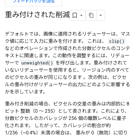
フィードバックを送信
重み付けされた削減
デフォルトでは、画像に適用されるリデューサーは、マス
ク値に応じて入力に重みを付けます。 これは、
clip()
などのオペレーションで作成された分数ピクセルのコンテ
キストに関連します。この動作を調整するには、リデュー
サーで
unweighted()
を呼び出します。重み付けされて
いないリデューサーを使用すると、リージョン内のすべて
のピクセルの重みが同じになります 。次の例は、ピクセ
ルの重み付けがリデューサーの出力にどのように影響する
かを示しています。
重み付き削減の場合、ピクセルの交差の重みは内部的に 8
ビット 整数（0 ～ 255）として表されます。これにより、
分数ピクセルのカバレッジが 256 個の離散レベルに量子
化されます。 したがって、カバレッジの割合が約
1/256（~0.4%）未満の場合は、 重みが 0（無効）に切り