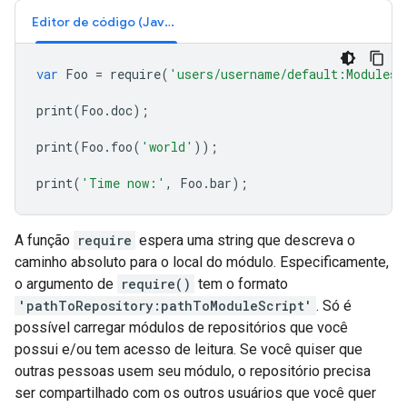
Editor de código (JavaScript)
var
Foo
=
require
(
'users/username/default:Modules/
print
(
Foo
.
doc
);
print
(
Foo
.
foo
(
'world'
));
print
(
'Time now:'
,
Foo
.
bar
);
A função
require
espera uma string que descreva o
caminho absoluto para o local do módulo. Especificamente,
o argumento de
require()
tem o formato
'pathToRepository:pathToModuleScript'
. Só é
possível carregar módulos de repositórios que você
possui e/ou tem acesso de leitura. Se você quiser que
outras pessoas usem seu módulo, o repositório precisa
ser compartilhado com os outros usuários que você quer