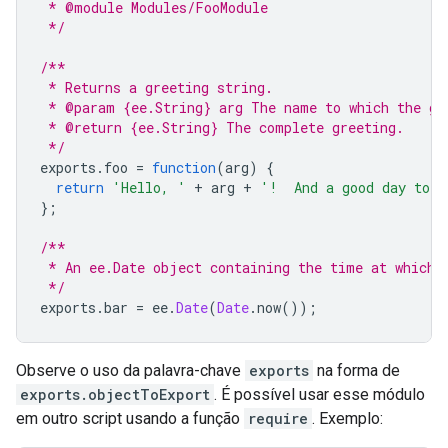
 * @module Modules/FooModule
 */
/**
 * Returns a greeting string.
 * @param {ee.String} arg The name to which the gr
 * @return {ee.String} The complete greeting.
 */
exports
.
foo
=
function
(
arg
)
{
return
'Hello, '
+
arg
+
'!  And a good day to y
};
/**
 * An ee.Date object containing the time at which 
 */
exports
.
bar
=
ee
.
Date
(
Date
.
now
());
Observe o uso da palavra-chave
exports
na forma de
exports.objectToExport
. É possível usar esse módulo
em outro script usando a função
require
. Exemplo: