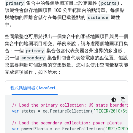
primary
集合中的每個地圖項目上設定屬性 (
points
)，
該屬性會儲存地圖項目 100 公里範圍內的點清單。每個點
與地物的距離會儲存在每個已彙整點的
distance
屬性
中。
空間彙整也可用於找出一個集合中的哪些地圖項目與另一個
集合中的地圖項目相交。舉例來說，請考慮兩個地圖項目集
合：一個
primary
集合包含代表美國各州邊界的多邊形，
另一個
secondary
集合則包含代表發電廠的點位置。假設
您需要判斷每個狀態的交集數量。您可以使用空間彙整功能
完成這項操作，如下所示：
程式碼編輯器 (JavaScript)
// Load the primary collection: US state boundarie
var
states
=
ee
.
FeatureCollection
(
'TIGER/2018/Stat
// Load the secondary collection: power plants.
var
powerPlants
=
ee
.
FeatureCollection
(
'WRI/GPPD/p