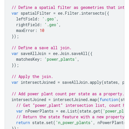
// Define a spatial filter as geometries that inte
var
spatialFilter
=
ee
.
Filter
.
intersects
({
leftField
:
'.geo'
,
rightField
:
'.geo'
,
maxError
:
10
});
// Define a save all join.
var
saveAllJoin
=
ee
.
Join
.
saveAll
({
matchesKey
:
'power_plants'
,
});
// Apply the join.
var
intersectJoined
=
saveAllJoin
.
apply
(
states
,
po
// Add power plant count per state as a property.
intersectJoined
=
intersectJoined
.
map
(
function
(
sta
// Get "power_plant" intersection list, count ho
var
nPowerPlants
=
ee
.
List
(
state
.
get
(
'power_plan
// Return the state feature with a new property:
return
state
.
set
(
'n_power_plants'
,
nPowerPlants
)
});