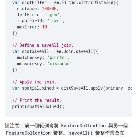
var
distFilter
=
ee
.
Filter
.
withinDistance
({
distance
:
100000
,
leftField
:
'.geo'
,
rightField
:
'.geo'
,
maxError
:
10
});
// Define a saveAll join.
var
distSaveAll
=
ee
.
Join
.
saveAll
({
matchesKey
:
'points'
,
measureKey
:
'distance'
});
// Apply the join.
var
spatialJoined
=
distSaveAll
.
apply
(
primary
,
pow
// Print the result.
print
(
spatialJoined
);
請注意，前一個範例會將
FeatureCollection
與另一個
FeatureCollection
彙整。
saveAll()
彙整作業會在