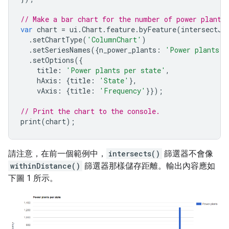
// Make a bar chart for the number of power plants
var
chart
=
ui
.
Chart
.
feature
.
byFeature
(
intersectJo
.
setChartType
(
'ColumnChart'
)
.
setSeriesNames
({
n_power_plants
:
'Power plants'
}
.
setOptions
({
title
:
'Power plants per state'
,
hAxis
:
{
title
:
'State'
},
vAxis
:
{
title
:
'Frequency'
}});
// Print the chart to the console.
print
(
chart
);
請注意，在前一個範例中，
intersects()
篩選器不會像
withinDistance()
篩選器那樣儲存距離。輸出內容應如
下圖 1 所示。