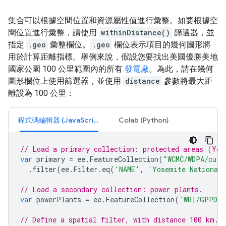
集合可以根據空間位置和資源屬性值進行彙整。如要根據空
間位置進行彙整，請使用
withinDistance()
篩選器，並
指定
.geo
彙整欄位。
.geo
欄位表示項目的幾何圖形將
用於計算距離指標。舉例來說，假設您要找出美國優勝美地
國家公園 100 公里範圍內的所有
發電廠
。為此，請在幾何
圖形欄位上使用篩選器，並使用
distance
參數將最大距
離設為 100 公里：
程式碼編輯器 (JavaScript)
Colab (Python)
// Load a primary collection: protected areas (Yos
var
primary
=
ee
.
FeatureCollection
(
"WCMC/WDPA/curr
.
filter
(
ee
.
Filter
.
eq
(
'NAME'
,
'Yosemite National
// Load a secondary collection: power plants.
var
powerPlants
=
ee
.
FeatureCollection
(
'WRI/GPPD/p
// Define a spatial filter, with distance 100 km.