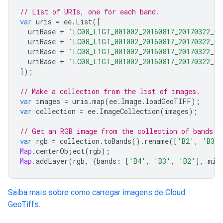
// List of URIs, one for each band.
var
uris
=
ee
.
List
([
uriBase
+
'LC08_L1GT_001002_20160817_20170322_01
uriBase
+
'LC08_L1GT_001002_20160817_20170322_01
uriBase
+
'LC08_L1GT_001002_20160817_20170322_01
uriBase
+
'LC08_L1GT_001002_20160817_20170322_01
]);
// Make a collection from the list of images.
var
images
=
uris
.
map
(
ee
.
Image
.
loadGeoTIFF
);
var
collection
=
ee
.
ImageCollection
(
images
);
// Get an RGB image from the collection of bands.
var
rgb
=
collection
.
toBands
().
rename
([
'B2'
,
'B3'
,
Map
.
centerObject
(
rgb
);
Map
.
addLayer
(
rgb
,
{
bands
:
[
'B4'
,
'B3'
,
'B2'
],
min
Saiba mais sobre como carregar imagens de Cloud
GeoTiffs
.