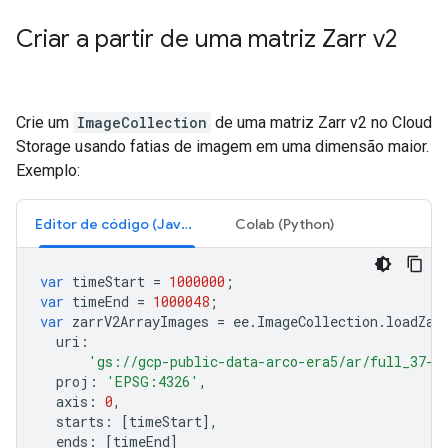
Criar a partir de uma matriz Zarr v2
Crie um
ImageCollection
de uma matriz Zarr v2 no Cloud
Storage usando fatias de imagem em uma dimensão maior.
Exemplo:
Editor de código (JavaScript)
Colab (Python)
var
timeStart
=
1000000
;
var
timeEnd
=
1000048
;
var
zarrV2ArrayImages
=
ee
.
ImageCollection
.
loadZar
uri
:
'gs://gcp-public-data-arco-era5/ar/full_37-1
proj
:
'EPSG:4326'
,
axis
:
0
,
starts
:
[
timeStart
],
ends
:
[
timeEnd
]