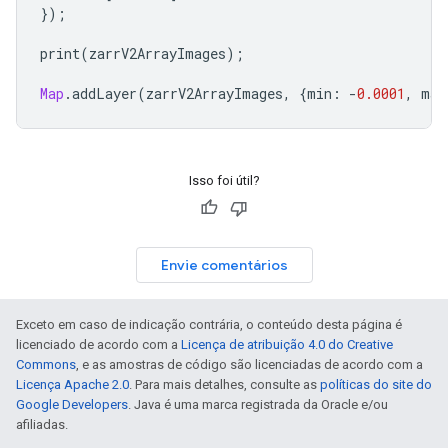
});
print
(
zarrV2ArrayImages
);
Map
.
addLayer
(
zarrV2ArrayImages
,
{
min
:
-
0.0001
,
max
Isso foi útil?
Envie comentários
Exceto em caso de indicação contrária, o conteúdo desta página é
licenciado de acordo com a
Licença de atribuição 4.0 do Creative
Commons
, e as amostras de código são licenciadas de acordo com a
Licença Apache 2.0
. Para mais detalhes, consulte as
políticas do site do
Google Developers
. Java é uma marca registrada da Oracle e/ou
afiliadas.