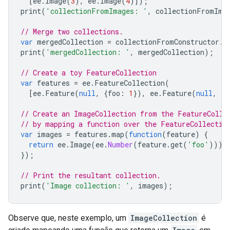
[
ee
.
Image
(
3
),
ee
.
Image
(
4
)]);
print
(
'collectionFromImages: '
,
collectionFromIma
// Merge two collections.
var
mergedCollection
=
collectionFromConstructor
.
m
print
(
'mergedCollection: '
,
mergedCollection
);
// Create a toy FeatureCollection
var
features
=
ee
.
FeatureCollection
(
[
ee
.
Feature
(
null
,
{
foo
:
1
}),
ee
.
Feature
(
null
,
{
f
// Create an ImageCollection from the FeatureColle
// by mapping a function over the FeatureCollectio
var
images
=
features
.
map
(
function
(
feature
)
{
return
ee
.
Image
(
ee
.
Number
(
feature
.
get
(
'foo'
)));
});
// Print the resultant collection.
print
(
'Image collection: '
,
images
);
Observe que, neste exemplo, um
ImageCollection
é