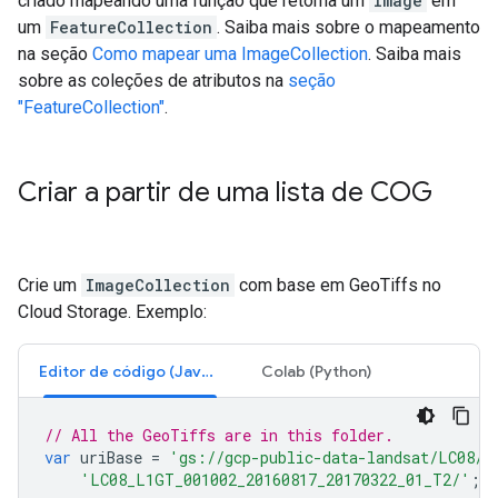
criado mapeando uma função que retorna um
Image
em
um
FeatureCollection
. Saiba mais sobre o mapeamento
na seção
Como mapear uma ImageCollection
. Saiba mais
sobre as coleções de atributos na
seção
"FeatureCollection"
.
Criar a partir de uma lista de COG
Crie um
ImageCollection
com base em GeoTiffs no
Cloud Storage. Exemplo:
Editor de código (JavaScript)
Colab (Python)
// All the GeoTiffs are in this folder.
var
uriBase
=
'gs://gcp-public-data-landsat/LC08/0
'LC08_L1GT_001002_20160817_20170322_01_T2/'
;