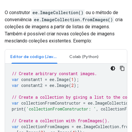
O construtor
ee.ImageCollection()
ou o método de
conveniência
ee.ImageCollection.fromImages()
cria
coleções de imagens a partir de listas de imagens.
Também é possível criar novas coleções de imagens
mesclando coleções existentes. Exemplo:
Editor de código (JavaScript)
Colab (Python)
// Create arbitrary constant images.
var
constant1
=
ee
.
Image
(
1
);
var
constant2
=
ee
.
Image
(
2
);
// Create a collection by giving a list to the cons
var
collectionFromConstructor
=
ee
.
ImageCollection
print
(
'collectionFromConstructor: '
,
collectionFro
// Create a collection with fromImages().
var
collectionFromImages
=
ee
.
ImageCollection
.
from