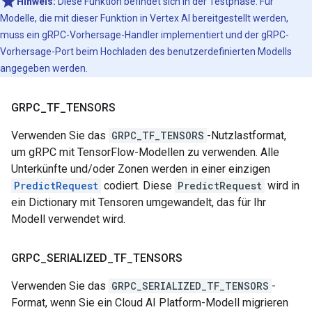
Hinweis:
Diese Funktion befindet sich in der Testphase. Für
Modelle, die mit dieser Funktion in Vertex AI bereitgestellt werden,
muss ein gRPC-Vorhersage-Handler implementiert und der gRPC-
Vorhersage-Port beim Hochladen des benutzerdefinierten Modells
angegeben werden.
GRPC
_
TF
_
TENSORS
Verwenden Sie das
GRPC_TF_TENSORS
-Nutzlastformat,
um gRPC mit TensorFlow-Modellen zu verwenden. Alle
Unterkünfte und/oder Zonen werden in einer einzigen
PredictRequest
codiert. Diese
PredictRequest
wird in
ein Dictionary mit Tensoren umgewandelt, das für Ihr
Modell verwendet wird.
GRPC
_
SERIALIZED
_
TF
_
TENSORS
Verwenden Sie das
GRPC_SERIALIZED_TF_TENSORS
-
Format, wenn Sie ein Cloud AI Platform-Modell migrieren