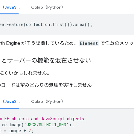
コードエディタ（JavaScript）
Colab（Python）
ee
.
Feature
(
collection
.
first
()).
area
();
th Engine がそう認識しているため、
Element
で任意のメソッ
トとサーバーの機能を混在させない
にくいかもしれません。
このコードは望みどおりの処理を実行しません
コードエディタ（JavaScript）
Colab（Python）
x EE objects and JavaScript objects.
ee
.
Image
(
'USGS/SRTMGL1_003'
);
e
=
image
+
2
;