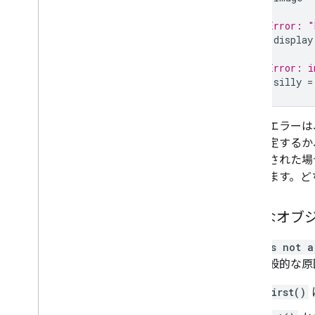
概要
画像のエクスポート
// Error: "
var
display
テーブルデータとベクターデータのエ
クスポート
// Error: i
動画とアニメーションのエクスポート
var
silly
=
地図タイルのエクスポート
Big
Query へのエクスポート
プログラムによる画像データの抽出
最初のエラーは
数を設定するか
管理
呼び出された場
リソースへのアクセスを制御する
発生します。ど
非営利団体向けの階層
アセットの管理
不明なオブ
使用量の割り当てと上限
使用量のモニタリング
「
...is not a
料金管理
題の一般的な原
計算ベンチマーク
サービス アカウント
first()
監査ログ