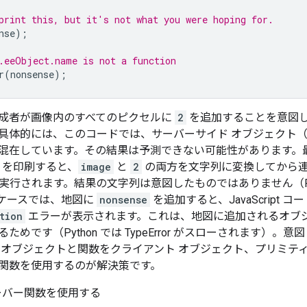
print this, but it's not what you were hoping for.
nse
);
.eeObject.name is not a function
r
(
nonsense
);
成者が画像内のすべてのピクセルに
2
を追加することを意図
具体的には、このコードでは、サーバーサイド オブジェクト
混在しています。その結果は予測できない可能性があります。最初のケ
を印刷すると、
image
と
2
の両方を文字列に変換してから
実行されます。結果の文字列は意図したものではありません（Python
のケースでは、地図に
nonsense
を追加すると、JavaScript
tion
エラーが表示されます。これは、地図に追加されるオブ
ためです（Python では TypeError がスローされます
 オブジェクトと関数をクライアント オブジェクト、プリミテ
関数を使用するのが解決策です。
サーバー関数を使用する