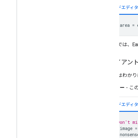
var
area
=
（ここでは、Ear
クライアン
次の例はわかり
エラー
- 
// Don't mi
var
image
=
var
nonsens