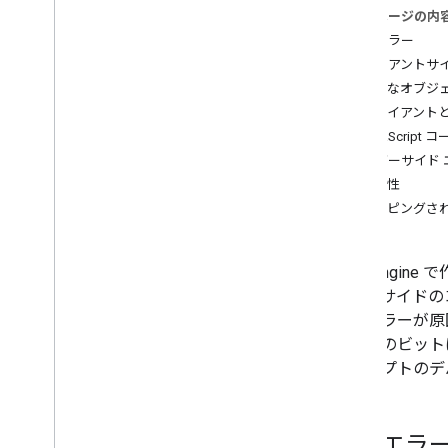
このページの内
コンセプト
構文エラー
クライアントとサーバー
クライアントサイ
処理環境
不明なオブジ
計算の概要
クライアント
遅延実行
JavaScri
スケール
サーバーサイド 
投影法
不変性
再サンプリングと解像度の低下
マッピングさ
データの分析
オブジェクトとメソッドの概要
Earth Eng
画像
アントサイドの
Image
Collection
論理エラーが原
幾何学
グラムのビットは
Feature と Feature
Collection
スクリプトのデ
Feature
View
レデューサ
参加
構文エラ