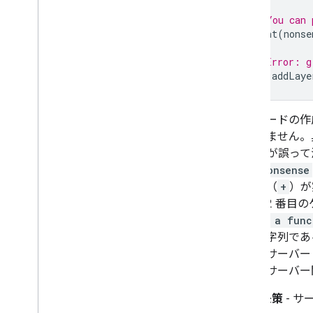
// You can 
print
(
nonse
// Error: g
Map
.
addLaye
このコードの作
はありません。
（
+
）が誤って
タで
nonsense
ション（
+
）が
す）。2 番目
is not a func
なく文字列である
には、サーバー
では、サーバー
解決策
- 