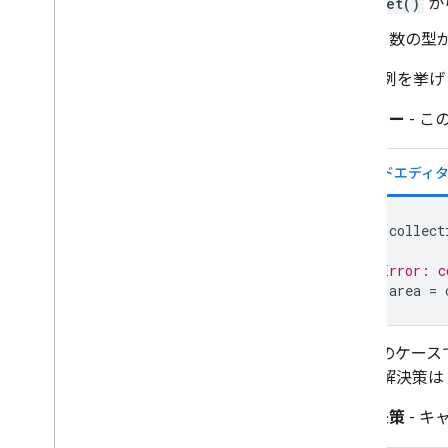
get()
か
トラブルシューティング
引数の型
コーディングのベスト プラクティス
前者の例を挙げ
デバッグ
エラー
- 
アーカイブ
カスタム アプリケーション
サンプル
var
collect
// Error: c
var
area
=
すべてのケース
ると、解決策は
解決策
- 