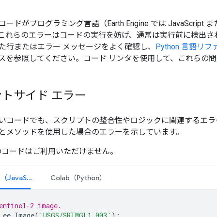
ドがプログラミング言語（Earth Engine では JavaScrip
これらのエラーはコードの実行を妨げ、通常は実行前に検出さ
た行またはエラー メッセージをよく確認し、
Python 言語リ
スを参照してください。コード リンタを使用して、これらの
トサイド エラー
いコードでも、スクリプトの整合性やロジックに関連するエラ
とメソッドを使用した場合のエラーを示しています。
このコードはご利用いただけません。
コードエディタ（JavaScript）
Colab（Python）
entinel-2 image.
ee
.
Image
(
'USGS/SRTMGL1_003'
);