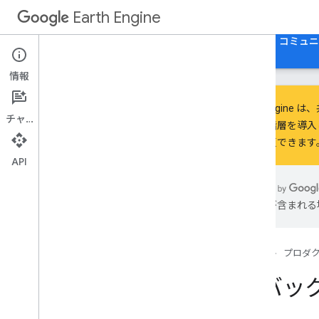
Earth Engine
ホーム
ガイド
リファレンス
サポート
コミュニ
情報
Earth Eng
チャット
り当て階層
を導入
でも変更できます
Discover
サービスの概要
API
Big
Query の統合
は誤りが含まれる
使ってみる
Earth Engine へのアクセス
認証と初期化
ホーム
プロダ
クイックスタート
デバッ
動画チュートリアル
開発環境