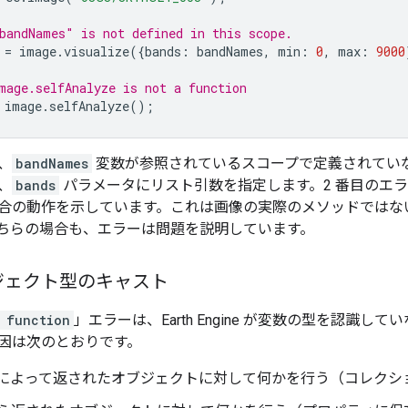
bandNames" is not defined in this scope.
=
image
.
visualize
({
bands
:
bandNames
,
min
:
0
,
max
:
9000
mage.selfAnalyze is not a function
image
.
selfAnalyze
();
、
bandNames
変数が参照されているスコープで定義されてい
、
bands
パラメータにリスト引数を指定します。2 番目のエ
合の動作を示しています。これは画像の実際のメソッドではな
ちらの場合も、エラーは問題を説明しています。
ジェクト型のキャスト
 function
」エラーは、Earth Engine が変数の型を認
因は次のとおりです。
によって返されたオブジェクトに対して何かを行う（コレクシ