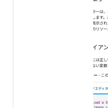
配列
構文エラーは、コー
データを可視化する
に発生します。
Earth Engine コードエディタのグラフ
ライト表示され
Earth Engine アプリ
ド
などのリソー
機械学習
Earth Engine の ML の概要
クライアン
教師あり分類
教師なし分類
Vertex AI のカスタムモデル
構文的には正し
存在しない変数
データのインポート
エラー
- 
ラスターデータのインポート
イメージ マニフェストのアップロード
テーブルデータのインポート
テーブル マニフェストのアップロード
// Load a S
データのエクスポート
var
image
=