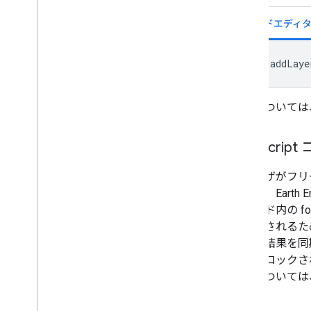
Map
.
addLaye
詳細については
Java
Scri
ブラウザがフリー
ことや、Earth
のコード内の fo
で実行されるた
ら計算結果を同
ウザがロックされ
詳細については