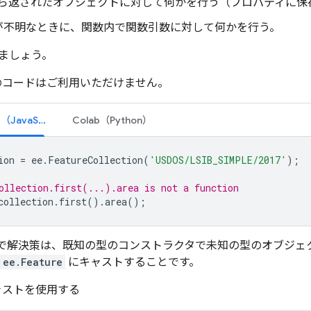
ら返されたオブジェクトに対して何かを行う（プロパティに保
が不明なときに、関数内で関数引数に対して何かを行う。
ましょう。
このコードはご利用いただけません。
コードエディタ（JavaScript）
Colab（Python）
ion
=
ee
.
FeatureCollection
(
'USDOS/LSIB_SIMPLE/2017'
);
ollection.first(...).area is not a function
collection
.
first
().
area
();
で解決策は、既知の型のコンストラクタで未知の型のオブジェ
ee.Feature
にキャストすることです。
キャストを使用する