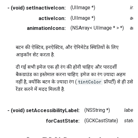
- (void) setInactiveIcon:
(UIImage *)
ina
activeIcon:
(UIImage *)
act
animationIcons:
(NSArray< UIImage * > *)
ani
बटन की ऐक्टिव, इनऐक्टिव, और ऐनिमेटेड स्थितियों के लिए
आइकॉन सेट करता है.
दी गई सभी इमेज एक ही रंग की होनी चाहिए और पारदर्शी
बैकग्राउंड का इस्तेमाल करना चाहिए. इमेज का रंग ज़्यादा अहम
नहीं है, क्योंकि बटन के ज़्यादा रंग (
tintColor
प्रॉपर्टी) से ही उसे
रेंडर करने में मदद मिलती है.
- (void) setAccessibilityLabel:
(NSString *)
label
forCastState:
(GCKCastState)
state