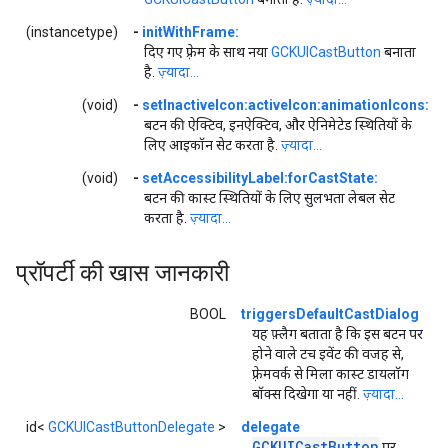
(instancetype)
-
initWithFrame:
दिए गए फ़्रेम के साथ नया
GCKUICastButton
बनाता
है.
ज़्यादा...
(void)
-
setInactiveIcon:activeIcon:animationIcons:
बटन की ऐक्टिव, इनऐक्टिव, और ऐनिमेटेड स्थितियों के
लिए आइकॉन सेट करता है.
ज़्यादा...
(void)
-
setAccessibilityLabel:forCastState:
बटन की कास्ट स्थितियों के लिए सुलभता लेबल सेट
करता है.
ज़्यादा...
प्रॉपर्टी की खास जानकारी
BOOL
triggersDefaultCastDialog
यह फ़्लैग बताता है कि इस बटन पर
होने वाले टच इवेंट की वजह से,
फ़्रेमवर्क से मिला कास्ट डायलॉग
बॉक्स दिखेगा या नहीं.
ज़्यादा...
id<
GCKUICastButtonDelegate
>
delegate
GCKUICast
Button
पर