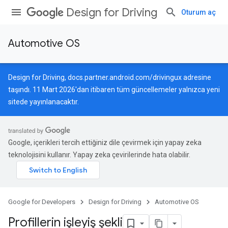
Design for Driving
Oturum aç
Automotive OS
Design for Driving,
docs.partner.android.com/drivingux
adresine
taşındı. 11 Mart 2026'dan itibaren tüm güncellemeler yalnızca yeni
sitede yayınlanacaktır.
Google, içerikleri tercih ettiğiniz dile çevirmek için yapay zeka
teknolojisini kullanır. Yapay zeka çevirilerinde hata olabilir.
Google for Developers
Design for Driving
Automotive OS
Profillerin işleyiş şekli