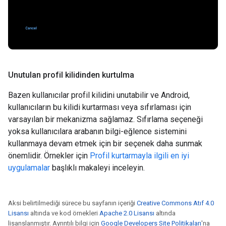
Unutulan profil kilidinden kurtulma
Bazen kullanıcılar profil kilidini unutabilir ve Android,
kullanıcıların bu kilidi kurtarması veya sıfırlaması için
varsayılan bir mekanizma sağlamaz. Sıfırlama seçeneği
yoksa kullanıcılara arabanın bilgi-eğlence sistemini
kullanmaya devam etmek için bir seçenek daha sunmak
önemlidir. Örnekler için
Profil kurtarmayla ilgili en iyi
uygulamalar
başlıklı makaleyi inceleyin.
Aksi belirtilmediği sürece bu sayfanın içeriği
Creative Commons Atıf 4.0
Lisansı
altında ve kod örnekleri
Apache 2.0 Lisansı
altında
lisanslanmıştır. Ayrıntılı bilgi için
Google Developers Site Politikaları
'na