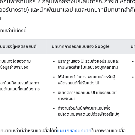
อกับพาร์ทเนอร์ 2 กลุ่มเพื่อสร้างประสบการณ์การใช้ Andr
ออร์บางราย) และนักพัฒนาแอป แต่ละบทบาทมีบทบาทสําคั
น
ล่านี้มีดังนี้
บของผู้ผลิตรถยนต์
บทบาทการออกแบบของ Google
บ
ะบันเทิงโดยอิงตาม
มีรากฐานของ UI รวมถึงแอประบบและ
ข้อมูลจําเพาะของ
เทมเพลตสําหรับแอปของบุคคลที่สาม
ให้คําแนะนําในการออกแบบสําหรับผู้
ห้สะท้อนถึงแบรนด์และกา
ผลิตรถยนต์ที่ปรับแต่ง UI
ยนต์ในแบบที่คุณต้องการ
อัปเดตการออกแบบ UI เมื่อรถยนต์มี
การพัฒนา
ทํางานร่วมกับนักพัฒนาแอปเพื่อ
อัปเดตเทมเพลตแอปด้วยฟีเจอร์ใหม่ๆ
าทเหล่านี้สําหรับแอปสื่อได้ที่
แผนกของบทบาท
ในภาพรวมแอปสื่อ