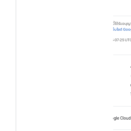
เนื้อหาของหน้าเว็บนี้ได้รับอนุ
ละเอียดที่
นโยบายเว็บไซต์ Go
อัปเดตล่าสุด 2025-07-25 UT
Design for Driving
มีอะไรใหม่
ป้ายกํากับเลย์เอาต์
ต้อง, ควรทำ และ พฤษภาคม
Android
Chrome
Firebase
Google Cloud