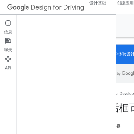
设计基础
创建应用
Design for Driving
Automotive OS
信息
聊天
“驾驶用户体验设
API
简介
参考设计
概览
Google for Develop
纵向参考
小型横向参考
对话框
体验
产品体验
本页内容
系统体验
解剖学