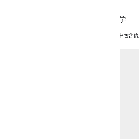
消息框
品牌
解剖学
概览
汽车制造商品牌
对话框中包含信
应用品牌塑造