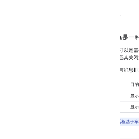
应用体验
规格
自定义
组件
示例
概览
对话框是一
组成块
应用栏标题
对话框可以是需
按钮
点，直至其关闭
控制栏
对话框
对话框与消息框
网格
拨号键盘
组件
目的
列表项
消息框
显示
媒体进度指示器
最小化控件栏
对话框
显示
通知卡片
子标题
注意
：对话框基于车载
滚动条
标签页