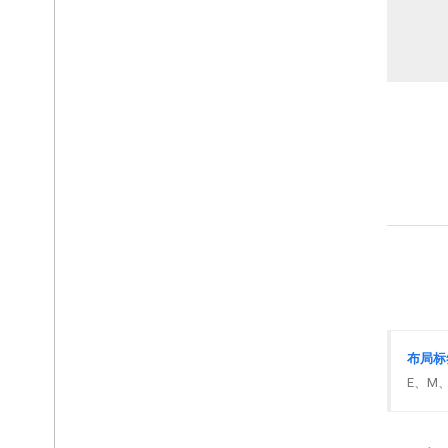
规格
布局标
E、M、